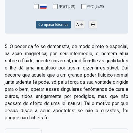
Capítulo XV — Fora da caridade não há salvação
▸
中文(大陆)
中文(台灣)
Capítulo XVI — Não se pode servir a Deus e a
▸
Mamon
Comparar Idiomas
Capítulo XVII — Sede perfeitos
▸
5. O poder da fé se demonstra, de modo direto e especial,
Capítulo XVIII — Muitos os chamados, poucos os
▸
na ação magnética; por seu intermédio, o homem atua
escolhidos
sobre o fluido, agente universal, modifica-lhe as qualidades
e lhe dá uma impulsão por assim dizer irresistível. Daí
Capítulo XIX — A fé transporta montanhas
▸
decorre que aquele que a um grande poder fluídico normal
Capítulo XX — Os trabalhadores da última hora
▸
junta ardente fé pode, só pela força da sua vontade dirigida
para o bem, operar esses singulares fenômenos de cura e
Capítulo XXI — Haverá falsos cristos e falsos
outros, tidos antigamente por prodígios, mas que não
▸
profetas
passam de efeito de uma lei natural. Tal o motivo por que
Jesus disse a seus apóstolos: se não o curastes, foi
Capítulo XXII — Não separareis o que Deus juntou
▸
porque não tínheis fé.
Capítulo XXIII — Estranha moral
▸