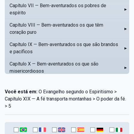
Capítulo VII — Bem-aventurados os pobres de
▸
espírito
Capítulo VIII — Bem-aventurados os que têm
▸
coração puro
Capítulo IX — Bem-aventurados os que são brandos
▸
e pacíficos
Capítulo X — Bem-aventurados os que são
▸
misericordiosos
Capítulo XI — Amar o próximo como a si mesmo
▸
Você está em:
O Evangelho segundo o Espiritismo >
Capítulo XII — Amai os vossos inimigos
▸
Capítulo XIX — A fé transporta montanhas > O poder da fé.
> 5
Capítulo XIII — Não saiba a vossa mão esquerda o
▸
que dê a vossa mão direita
Capítulo XIV — Honrai a vosso pai e a vossa mãe
▸