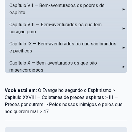
Capítulo VII — Bem-aventurados os pobres de
▸
espírito
Capítulo VIII — Bem-aventurados os que têm
▸
coração puro
Capítulo IX — Bem-aventurados os que são brandos
▸
e pacíficos
Capítulo X — Bem-aventurados os que são
▸
misericordiosos
Capítulo XI — Amar o próximo como a si mesmo
▸
Você está em:
O Evangelho segundo o Espiritismo >
Capítulo XII — Amai os vossos inimigos
▸
Capítulo XXVIII — Coletânea de preces espíritas > III —
Preces por outrem. > Pelos nossos inimigos e pelos que
Capítulo XIII — Não saiba a vossa mão esquerda o
▸
nos querem mal. > 47
que dê a vossa mão direita
Capítulo XIV — Honrai a vosso pai e a vossa mãe
▸