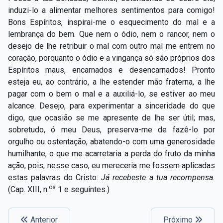
Capítulo XXIV — Não ponhais a candeia debaixo do
induzi-lo a alimentar melhores sentimentos para comigo!
▸
alqueire
Bons Espíritos, inspirai-me o esquecimento do mal e a
lembrança do bem. Que nem o ódio, nem o rancor, nem o
Capítulo XXV — Buscai e achareis
▸
desejo de lhe retribuir o mal com outro mal me entrem no
coração, porquanto o ódio e a vingança só são próprios dos
Capítulo XXVI — Dai gratuitamente o que
▸
Espíritos maus, encarnados e desencarnados! Pronto
gratuitamente recebestes
esteja eu, ao contrário, a lhe estender mão fraterna, a lhe
Capítulo XXVII — Pedi e obtereis
▸
pagar com o bem o mal e a auxiliá-lo, se estiver ao meu
alcance. Desejo, para experimentar a sinceridade do que
Capítulo XXVIII — Coletânea de preces espíritas
▸
digo, que ocasião se me apresente de lhe ser útil; mas,
sobretudo, ó meu Deus, preserva-me de fazê-lo por
orgulho ou ostentação, abatendo-o com uma generosidade
humilhante, o que me acarretaria a perda do fruto da minha
ação, pois, nesse caso, eu mereceria me fossem aplicadas
estas palavras do Cristo:
Já recebeste a tua recompensa.
os
(Cap. XIII, n.
1 e seguintes.)
Anterior
Próximo