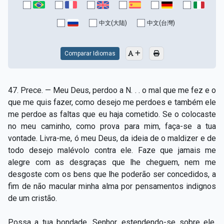
Capítulo XV — Fora da caridade não há salvação
▸
中文(大陆)
中文(台灣)
Capítulo XVI — Não se pode servir a Deus e a
▸
Mamon
Comparar Idiomas
Capítulo XVII — Sede perfeitos
▸
Capítulo XVIII — Muitos os chamados, poucos os
▸
47. Prece. — Meu Deus, perdoo a N. . . o mal que me fez e o
escolhidos
que me quis fazer, como desejo me perdoes e também ele
me perdoe as faltas que eu haja cometido. Se o colocaste
Capítulo XIX — A fé transporta montanhas
▸
no meu caminho, como prova para mim, faça-se a tua
Capítulo XX — Os trabalhadores da última hora
▸
vontade. Livra-me, ó meu Deus, da ideia de o maldizer e de
todo desejo malévolo contra ele. Faze que jamais me
Capítulo XXI — Haverá falsos cristos e falsos
alegre com as desgraças que lhe cheguem, nem me
▸
profetas
desgoste com os bens que lhe poderão ser concedidos, a
fim de não macular minha alma por pensamentos indignos
Capítulo XXII — Não separareis o que Deus juntou
▸
de um cristão.
Capítulo XXIII — Estranha moral
▸
Possa a tua bondade, Senhor, estendendo-se sobre ele,