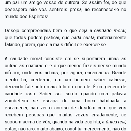
um pai, um amigo vosso de outrora. Se assim for, de que
desespero não vos sentireis presa, ao reconhecê-lo no
mundo dos Espíritos!
Desejo compreendais bem o que seja a
caridade moral,
que todos podem praticar, que
nada custa,
materialmente
falando, porém, que é a mais difícil de exercer-se.
A caridade moral consiste em se suportarem umas às
outras as criaturas e é o que menos fazeis nesse mundo
inferior, onde vos achais, por agora, encarnados. Grande
mérito há, crede-me, em um homem saber calar-se,
deixando fale outro mais tolo do que ele. É um gênero de
caridade isso. Saber ser surdo quando uma palavra
zombeteira se escapa de uma boca habituada a
escarnecer; não ver o sorriso de desdém com que vos
recebem pessoas que, muitas vezes erradamente, se
supõem acima de vós, quando na vida espírita, a
única real,
estão, não raro, muito abaixo, constitui merecimento, não do