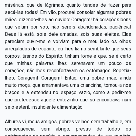
misérias, que de lágrimas, quanto tendes de fazer para
secá-las todas! Em vão, procurei consolar algumas pobres
mães, dizendo-lhes ao ouvido: Coragem! há corações bons
que velam por vós; não sereis abandonadas; paciência!
Deus lá está; sois dele amadas, sois suas eleitas. Elas
pareciam ouvir-me e volviam para o meu lado os olhos
arregalados de espanto; eu lhes lia no semblante que seus
corpos, tiranos do Espírito, tinham fome e que, se é certo
que minhas palavras lhes serenavam um pouco os
corações, não lhes reconfortavam os estômagos. Repetia-
lhes: Coragem! Coragem! Então, uma pobre mãe, ainda
muito moça, que amamentava uma criancinha, tomou-a nos
braços e a estendeu no espaço vazio, como a pedir-me
que protegesse aquele entezinho que só encontrava, num
seio estéril, insuficiente alimentação.
Alhures vi, meus amigos, pobres velhos sem trabalho e, em
conseqüência, sem abrigo, presas de todos os