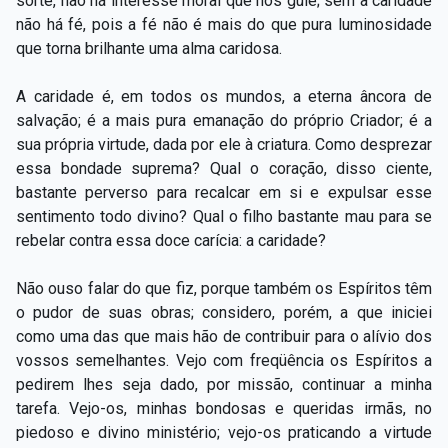
sorte, não há interesse moral que nos guie; sem a caridade
não há fé, pois a fé não é mais do que pura luminosidade
que torna brilhante uma alma caridosa.
A caridade é, em todos os mundos, a eterna âncora de
salvação; é a mais pura emanação do próprio Criador; é a
sua própria virtude, dada por ele à criatura. Como desprezar
essa bondade suprema? Qual o coração, disso ciente,
bastante perverso para recalcar em si e expulsar esse
sentimento todo divino? Qual o filho bastante mau para se
rebelar contra essa doce carícia: a caridade?
Não ouso falar do que fiz, porque também os Espíritos têm
o pudor de suas obras; considero, porém, a que iniciei
como uma das que mais hão de contribuir para o alívio dos
vossos semelhantes. Vejo com freqüência os Espíritos a
pedirem lhes seja dado, por missão, continuar a minha
tarefa. Vejo-os, minhas bondosas e queridas irmãs, no
piedoso e divino ministério; vejo-os praticando a virtude