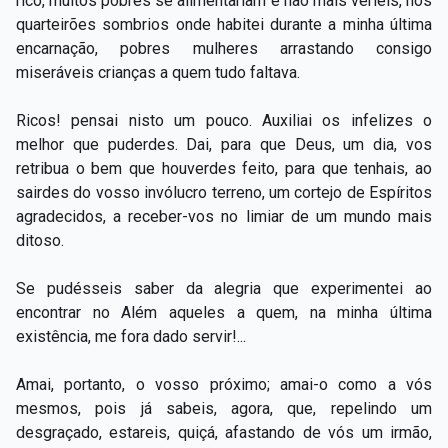
rico, muitos pobres se alimentariam e não mais veríeis, nos
Capítulo XXIV — Não ponhais a candeia debaixo do
▸
quarteirões sombrios onde habitei durante a minha última
alqueire
encarnação, pobres mulheres arrastando consigo
miseráveis crianças a quem tudo faltava.
Capítulo XXV — Buscai e achareis
▸
Capítulo XXVI — Dai gratuitamente o que
Ricos! pensai nisto um pouco. Auxiliai os infelizes o
▸
gratuitamente recebestes
melhor que puderdes. Dai, para que Deus, um dia, vos
retribua o bem que houverdes feito, para que tenhais, ao
Capítulo XXVII — Pedi e obtereis
▸
sairdes do vosso invólucro terreno, um cortejo de Espíritos
agradecidos, a receber-vos no limiar de um mundo mais
Capítulo XXVIII — Coletânea de preces espíritas
▸
ditoso.
Se pudésseis saber da alegria que experimentei ao
encontrar no Além aqueles a quem, na minha última
existência, me fora dado servir!...
Amai, portanto, o vosso próximo; amai-o como a vós
mesmos, pois já sabeis, agora, que, repelindo um
desgraçado, estareis, quiçá, afastando de vós um irmão,