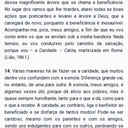
dessa magnificente árvore que se chama a beneficência.
No lugar dos ramos que lhe tirardes, atarei todas as boas
ações que praticardes e levarei a árvore a Deus, que a
carregará de novo, porquanto a beneficência é inexaurível.
Acompanhai-me, pois, meus amigos, a fim de que eu vos
conte entre os que se arrolam sob a minha bandeira. Nada
temais; eu vos conduzirei pelo caminho da salvação,
porque sou – a
Caridade.
–
Cárita,
martirizada em Roma.
(Lião, 1861.)
14.
Várias maneiras há de fazer-se a caridade, que muitos
dentre vós confundem com a esmola. Diferença grande vai,
no entanto, de uma para outra. A esmola, meus amigos, é
algumas vezes útil, porque dá alívio aos pobres; mas é
quase sempre humilhante, tanto para o que a dá, como para
o que a recebe. A caridade, ao contrário, liga o benfeitor ao
beneficiado e se disfarça de tantos modos! Pode-se ser
caridoso, mesmo com os parentes e com os amigos,
sendo uns indulgentes para com os outros, perdoando-se