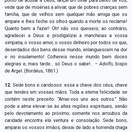
ponto de acusar a Deus, lançai um olhar para baixo de vós;
vede que de misérias a aliviar, que de pobres crianças sem
família, que de velhos sem qualquer mão amiga que os
ampare e lhes feche os olhos quando a morte os reclame!
Quanto bem a fazer! Oh! não vos queixeis; ao contrário,
agradecei a Deus e prodigalizai a mancheias a vossa
simpatia, o vosso amor, o vosso dinheiro por todos os que,
deserdados dos bens desse mundo, enlanguescem na dor
e no insulamento! Colhereis nesse mundo bem doces
alegrias e, mais tarde... só Deus o sabe!... –
Adolfo,
bispo
de Argel. (Bordéus, 1861.)
12.
Sede bons e caridosos: essa a chave dos céus, chave
que tendes em vossas mãos. Toda a eterna felicidade se
contém neste preceito: “Amai-vos uns aos outros.” Não
pode a alma elevar-se às altas regiões espirituais, senão
pelo devotamento ao próximo; somente nos arroubos da
caridade encontra ela ventura e consolação. Sede bons,
amparai os vossos irmãos, deixai de lado a horrenda chaga