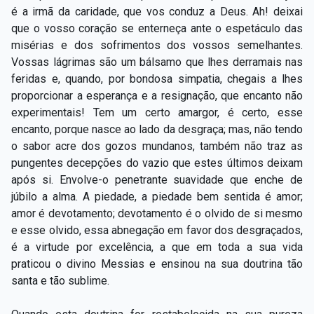
é a irmã da caridade, que vos conduz a Deus. Ah! deixai
que o vosso coração se enterneça ante o espetáculo das
misérias e dos sofrimentos dos vossos semelhantes.
Vossas lágrimas são um bálsamo que lhes derramais nas
feridas e, quando, por bondosa simpatia, chegais a lhes
proporcionar a esperança e a resignação, que encanto não
experimentais! Tem um certo amargor, é certo, esse
encanto, porque nasce ao lado da desgraça; mas, não tendo
o sabor acre dos gozos mundanos, também não traz as
pungentes decepções do vazio que estes últimos deixam
após si. Envolve-o penetrante suavidade que enche de
júbilo a alma. A piedade, a piedade bem sentida é amor;
amor é devotamento; devotamento é o olvido de si mesmo
e esse olvido, essa abnegação em favor dos desgraçados,
é a virtude por excelência, a que em toda a sua vida
praticou o divino Messias e ensinou na sua doutrina tão
santa e tão sublime.