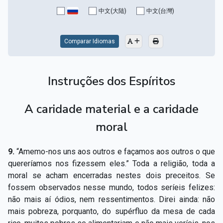
Capítulo XV — Fora da caridade não há salvação
▸
中文(大陆)
中文(台灣)
Capítulo XVI — Não se pode servir a Deus e a
▸
Mamon
Comparar Idiomas
Capítulo XVII — Sede perfeitos
▸
Instruções dos Espíritos
Capítulo XVIII — Muitos os chamados, poucos os
▸
escolhidos
A caridade material e a caridade
Capítulo XIX — A fé transporta montanhas
▸
moral
Capítulo XX — Os trabalhadores da última hora
▸
9.
“Amemo-nos uns aos outros e façamos aos outros o que
Capítulo XXI — Haverá falsos cristos e falsos
▸
quereríamos nos fizessem eles.” Toda a religião, toda a
profetas
moral se acham encerradas nestes dois preceitos. Se
fossem observados nesse mundo, todos seríeis felizes:
Capítulo XXII — Não separareis o que Deus juntou
▸
não mais aí ódios, nem ressentimentos. Direi ainda: não
Capítulo XXIII — Estranha moral
▸
mais pobreza, porquanto, do supérfluo da mesa de cada