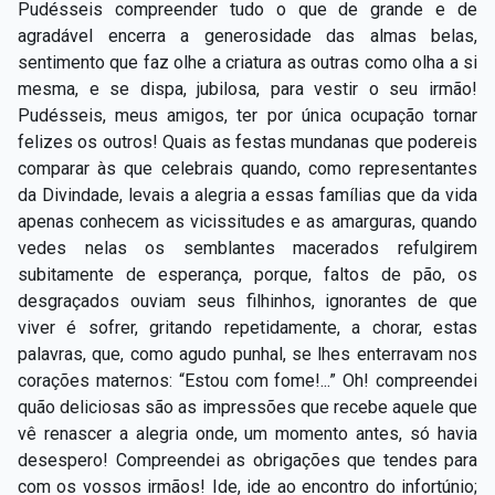
Pudésseis compreender tudo o que de grande e de
agradável encerra a generosidade das almas belas,
sentimento que faz olhe a criatura as outras como olha a si
mesma, e se dispa, jubilosa, para vestir o seu irmão!
Pudésseis, meus amigos, ter por única ocupação tornar
felizes os outros! Quais as festas mundanas que podereis
comparar às que celebrais quando, como representantes
da Divindade, levais a alegria a essas famílias que da vida
apenas conhecem as vicissitudes e as amarguras, quando
vedes nelas os semblantes macerados refulgirem
subitamente de esperança, porque, faltos de pão, os
desgraçados ouviam seus filhinhos, ignorantes de que
viver é sofrer, gritando repetidamente, a chorar, estas
palavras, que, como agudo punhal, se lhes enterravam nos
corações maternos: “Estou com fome!...” Oh! compreendei
quão deliciosas são as impressões que recebe aquele que
vê renascer a alegria onde, um momento antes, só havia
desespero! Compreendei as obrigações que tendes para
com os vossos irmãos! Ide, ide ao encontro do infortúnio;