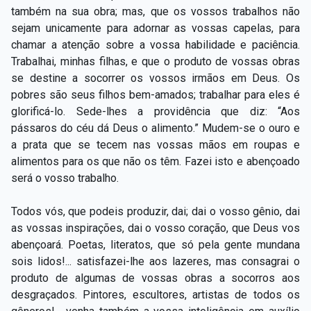
também na sua obra; mas, que os vossos trabalhos não
sejam unicamente para adornar as vossas capelas, para
chamar a atenção sobre a vossa habilidade e paciência.
Trabalhai, minhas filhas, e que o produto de vossas obras
se destine a socorrer os vossos irmãos em Deus. Os
pobres são seus filhos bem-amados; trabalhar para eles é
glorificá-lo. Sede-lhes a providência que diz: “Aos
pássaros do céu dá Deus o alimento.” Mudem-se o ouro e
a prata que se tecem nas vossas mãos em roupas e
alimentos para os que não os têm. Fazei isto e abençoado
será o vosso trabalho.
Todos vós, que podeis produzir, dai; dai o vosso gênio, dai
as vossas inspirações, dai o vosso coração, que Deus vos
abençoará. Poetas, literatos, que só pela gente mundana
sois lidos!... satisfazei-lhe aos lazeres, mas consagrai o
produto de algumas de vossas obras a socorros aos
desgraçados. Pintores, escultores, artistas de todos os