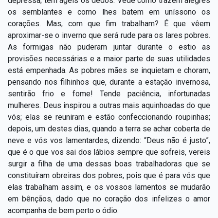
depressa; têm ágeis os dedos. Vede como trazem alegres
os semblantes e como lhes batem em uníssono os
corações. Mas, com que fim trabalham? É que vêem
aproximar-se o inverno que será rude para os lares pobres.
As formigas não puderam juntar durante o estio as
provisões necessárias e a maior parte de suas utilidades
está empenhada. As pobres mães se inquietam e choram,
pensando nos filhinhos que, durante a estação invernosa,
sentirão frio e fome! Tende paciência, infortunadas
mulheres. Deus inspirou a outras mais aquinhoadas do que
vós; elas se reuniram e estão confeccionando roupinhas;
depois, um destes dias, quando a terra se achar coberta de
neve e vós vos lamentardes, dizendo: “Deus não é justo”,
que é o que vos sai dos lábios sempre que sofreis, vereis
surgir a filha de uma dessas boas trabalhadoras que se
constituíram obreiras dos pobres, pois que é para vós que
elas trabalham assim, e os vossos lamentos se mudarão
em bênçãos, dado que no coração dos infelizes o amor
acompanha de bem perto o ódio.