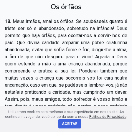
Os órfãos
18.
Meus irmãos, amai os órfãos. Se soubésseis quanto é
triste ser só e abandonado, sobretudo na infância! Deus
permite que haja órfãos, para exortar-nos a servir-lhes de
pais. Que divina caridade amparar uma pobre criaturinha
abandonada, evitar que sofra fome e frio, dirigir-lhe a alma,
a fim de que não desgarre para o vício! Agrada a Deus
quem estende a mão a uma criança abandonada, porque
compreende e pratica a sua lei. Ponderai também que
muitas vezes a criança que socorreis vos foi cara noutra
encarnação, caso em que, se pudésseis lembrar-vos, já não
estaríeis praticando a caridade, mas cumprindo um dever.
Assim, pois, meus amigos, todo sofredor é vosso irmão e
tem direito à vossa caridade; não, porém, a essa caridade
Utilizamos cookies para melhorar a sua experiência em nosso site. Ao
que magoa o coração, não a essa esmola que queima a
continuar navegando, você concorda com a nossa
Política de Privacidade
.
mão em que cai, pois freqüentemente bem amargos são os
ACEITAR
vossos óbolos! Quantas vezes seriam eles recusados, se