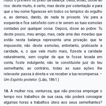
muito o primeiro no prato da balança. Deus, então, disse ao
rico: deste muito, é certo, mas deste por ostentação e para
que o teu nome figurasse em todos os templos do orgulho
e, ao demais, dando, de nada te privaste. Vai para a
esquerda e fica satisfeito com o te serem as tuas esmolas
contadas por qualquer coisa. Depois, disse ao pobre: Tu
deste pouco, meu amigo; mas, cada uma das moedas que
estão nesta balança representa uma privação que te
impuseste; não deste esmolas, entretanto, praticaste a
caridade, e, o que vale muito mais, fizeste a caridade
naturalmente, sem cogitar de que te fosse levada em
conta; foste indulgente; não te constituíste juiz do teu
semelhante; ao contrário, todas as suas ações lhe
relevaste: passa à direita e vai receber a tua recompensa. –
Um Espírito protetor.
(Lião, 1861.)
16.
A mulher rica, venturosa, que não precisa empregar o
tempo nos trabalhos de sua casa, não poderá consagrar
algumas horas a trabalhos úteis aos seus semelhantes?