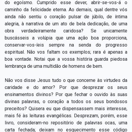
do egoísmo. Cumprido esse dever, abrir-se-vos-á o
caminho da felicidade eterna. Ao demais, qual dentre vós
ainda não sentiu o coração pulsar de júbilo, de íntima
alegria, à narrativa de um ato de bela dedicação, de uma
obra verdadeiramente caridosa? Se unicamente
buscásseis a volúpia que uma ação boa proporciona,
conservar-vos-íeis sempre na senda do progresso
espiritual. Não vos faltam os exemplos; rara é apenas a
boa vontade. Notai que a vossa história guarda piedosa
lembrança de uma multidão de homens de bem.
Não vos disse Jesus tudo o que concerne às virtudes da
caridade e do amor? Por que desprezar os seus
ensinamentos divinos? Por que fechar o ouvido às suas
divinas palavras, o coração a todos os seus bondosos
preceitos? Quisera eu que dispensassem mais interesse,
mais fé às leituras evangélicas. Desprezam, porém, esse
livro, consideram-no repositório de palavras ocas, uma
carta fechada; deixam no esquecimento esse código