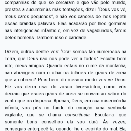
companhias de que se cercaram e que vão pelo mundo,
prestes a sucumbir às más tentações, dizei: “Deus vos vê,
meus caros pequenos”, e não vos canseis de lhes repetir
essas brandas palavras. Elas acabarão por lhes germinar
nas inteligências infantis e, em vez de vagabundos, fareis
deles homens. Também isso é caridade.
Dizem, outros dentre vós: “Ora! somos tão numerosos na
Terra, que Deus não nos pode ver a todos.” Escutai bem
isto, meus amigos: Quando estais no cume da montanha,
não abrangeis com o olhar os bilhões de grãos de areia
que a cobrem? Pois bem: do mesmo modo vos vê Deus.
Ele vos deixa usar do vosso livre-arbítrio, como vós
deixais que esses grãos de areia se movam ao sabor do
vento que os dispersa. Apenas, Deus, em sua misericórdia
infinita, vos pôs no fundo do coração uma sentinela
vigilante, que se chama
consciência.
Escutai-a, que
somente bons conselhos ela vos dará. Às vezes,
conseguis entorpecê-la, opondo-lhe o espírito do mal. Ela,