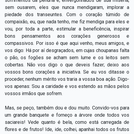
sofrimentos da penúria e, envergonhados de sua miséria,
sem ousarem, eles que nunca mendigaram, implorar a
piedade dos transeuntes. Com o coração túmido de
compaixão, eu, que nada tenho, me fiz mendiga para eles e
vou, por toda a parte, estimular a beneficência, inspirar
bons pensamentos aos corações generosos e
compassivos. Por isso é que aqui venho, meus amigos, e
vos digo: Há por aí desgraçados, em cujas choupanas falta
o pão, os fogões se acham sem lume e os leitos sem
cobertas. Não vos digo o que deveis fazer; deixo aos
vossos bons corações a iniciativa. Se eu vos ditasse o
proceder, nenhum mérito vos traria a vossa boa ação. Digo-
vos apenas: Sou a caridade e vos estendo as mãos pelos
vossos irmãos que sofrem.
Mas, se peço, também dou e dou muito. Convido-vos para
um grande banquete e forneço a árvore onde todos vos
saciareis! Vede quanto é bela, como está carregada de
flores e de frutos! Ide, ide, colhei, apanhai todos os frutos