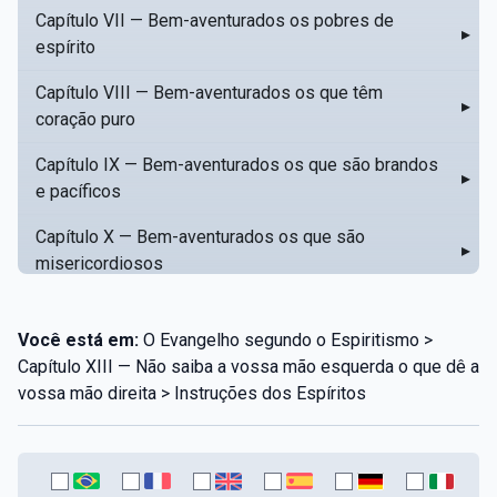
Capítulo VII — Bem-aventurados os pobres de
▸
espírito
Capítulo VIII — Bem-aventurados os que têm
▸
coração puro
Capítulo IX — Bem-aventurados os que são brandos
▸
e pacíficos
Capítulo X — Bem-aventurados os que são
▸
misericordiosos
Capítulo XI — Amar o próximo como a si mesmo
▸
Você está em:
O Evangelho segundo o Espiritismo >
Capítulo XII — Amai os vossos inimigos
▸
Capítulo XIII — Não saiba a vossa mão esquerda o que dê a
vossa mão direita > Instruções dos Espíritos
Capítulo XIII — Não saiba a vossa mão esquerda o
▸
que dê a vossa mão direita
Capítulo XIV — Honrai a vosso pai e a vossa mãe
▸