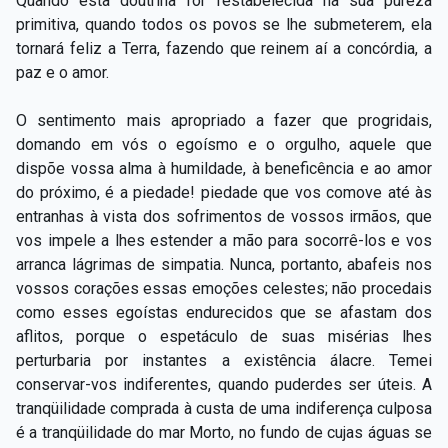
Quando esta doutrina for restabelecida na sua pureza
primitiva, quando todos os povos se lhe submeterem, ela
tornará feliz a Terra, fazendo que reinem aí a concórdia, a
paz e o amor.
O sentimento mais apropriado a fazer que progridais,
domando em vós o egoísmo e o orgulho, aquele que
dispõe vossa alma à humildade, à beneficência e ao amor
do próximo, é a piedade! piedade que vos comove até às
entranhas à vista dos sofrimentos de vossos irmãos, que
vos impele a lhes estender a mão para socorrê-los e vos
arranca lágrimas de simpatia. Nunca, portanto, abafeis nos
vossos corações essas emoções celestes; não procedais
como esses egoístas endurecidos que se afastam dos
aflitos, porque o espetáculo de suas misérias lhes
perturbaria por instantes a existência álacre. Temei
conservar-vos indiferentes, quando puderdes ser úteis. A
tranqüilidade comprada à custa de uma indiferença culposa
é a tranqüilidade do mar Morto, no fundo de cujas águas se