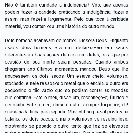
Não é também caridade a indulgência? Vós, que apenas
podeis fazer a caridade praticando a indulgência, fazei-a
assim, mas fazei-a largamente. Pelo que toca à caridade
material, vou contar-vos uma história do outro mundo.
Dois homens acabavam de morrer. Dissera Deus: Enquanto
esses dois homens viverem, deitar-se-ão em sacos
diferentes as boas ações de cada um deles, para que por
ocasião de sua morte sejam pesadas. Quando ambos
chegaram aos últimos momentos, mandou Deus que lhe
trouxessem os dois sacos. Um estava cheio, volumoso,
atochado, e nele ressoava o metal que o enchia; o outro era
pequenino e tão vazio que se podiam contar as moedas
que continha. Este o meu, disse um, reconheço-o; fui rico e
dei muito. Este o meu, disse o outro, sempre fui pobre, oh!
quase nada tinha para repartir. Mas, oh! surpresa! postos na
balança os dois sacos, o mais volumoso se revelou leve,
mostrando-se pesado o outro, tanto que fez se elevasse