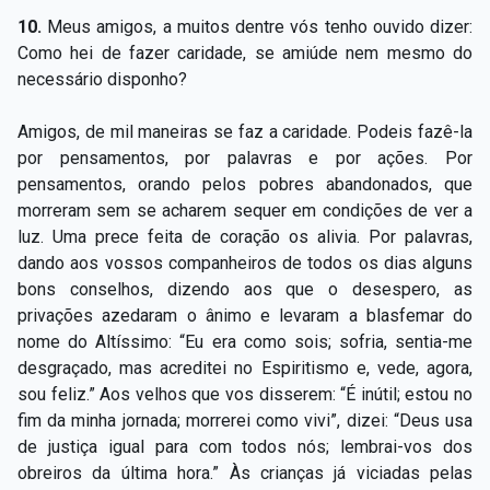
10.
Meus amigos, a muitos dentre vós tenho ouvido dizer:
Como hei de fazer caridade, se amiúde nem mesmo do
necessário disponho?
Amigos, de mil maneiras se faz a caridade. Podeis fazê-la
por pensamentos, por palavras e por ações. Por
pensamentos, orando pelos pobres abandonados, que
morreram sem se acharem sequer em condições de ver a
luz. Uma prece feita de coração os alivia. Por palavras,
dando aos vossos companheiros de todos os dias alguns
bons conselhos, dizendo aos que o desespero, as
privações azedaram o ânimo e levaram a blasfemar do
nome do Altíssimo: “Eu era como sois; sofria, sentia-me
desgraçado, mas acreditei no Espiritismo e, vede, agora,
sou feliz.” Aos velhos que vos disserem: “É inútil; estou no
fim da minha jornada; morrerei como vivi”, dizei: “Deus usa
de justiça igual para com todos nós; lembrai-vos dos
obreiros da última hora.” Às crianças já viciadas pelas