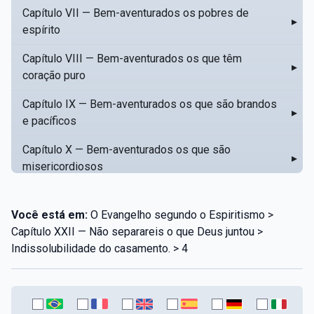
Capítulo VII — Bem-aventurados os pobres de
▸
espírito
Capítulo VIII — Bem-aventurados os que têm
▸
coração puro
Capítulo IX — Bem-aventurados os que são brandos
▸
e pacíficos
Capítulo X — Bem-aventurados os que são
▸
misericordiosos
Capítulo XI — Amar o próximo como a si mesmo
▸
Você está em:
O Evangelho segundo o Espiritismo >
Capítulo XII — Amai os vossos inimigos
▸
Capítulo XXII — Não separareis o que Deus juntou >
Indissolubilidade do casamento. > 4
Capítulo XIII — Não saiba a vossa mão esquerda o
▸
que dê a vossa mão direita
Capítulo XIV — Honrai a vosso pai e a vossa mãe
▸