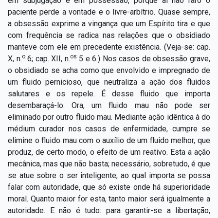
em subjugação e em possessão, porque aí não raro o
paciente perde a vontade e o livre-arbítrio. Quase sempre,
a obsessão exprime a vingança que um Espírito tira e que
com frequência se radica nas relações que o obsidiado
manteve com ele em precedente existência. (Veja-se: cap.
o
os
X, n.
6; cap. XII, n.
5 e 6.) Nos casos de obsessão grave,
o obsidiado se acha como que envolvido e impregnado de
um fluido pernicioso, que neutraliza a ação dos fluidos
salutares e os repele. É desse fluido que importa
desembaraçá-lo. Ora, um fluido mau não pode ser
eliminado por outro fluido mau. Mediante ação idêntica à do
médium curador nos casos de enfermidade, cumpre se
elimine o fluido mau com o auxílio de um fluido melhor, que
produz, de certo modo, o efeito de um reativo. Esta a ação
mecânica, mas que não basta; necessário, sobretudo, é que
se atue sobre o ser inteligente, ao qual importa se possa
falar com autoridade, que só existe onde há superioridade
moral. Quanto maior for esta, tanto maior será igualmente a
autoridade. E não é tudo: para garantir-se a libertação,