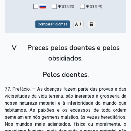
Capítulo XV — Fora da caridade não há salvação
▸
中文(大陆)
中文(台灣)
Capítulo XVI — Não se pode servir a Deus e a
▸
Mamon
Comparar Idiomas
Capítulo XVII — Sede perfeitos
▸
V — Preces pelos doentes e pelos
Capítulo XVIII — Muitos os chamados, poucos os
▸
escolhidos
obsidiados.
Capítulo XIX — A fé transporta montanhas
▸
Pelos doentes.
Capítulo XX — Os trabalhadores da última hora
▸
77. Prefácio. — As doenças fazem parte das provas e das
Capítulo XXI — Haverá falsos cristos e falsos
▸
vicissitudes da vida terrena; são inerentes à grosseria da
profetas
nossa natureza material e à inferioridade do mundo que
habitamos. As paixões e os excessos de toda ordem
Capítulo XXII — Não separareis o que Deus juntou
▸
semeiam em nós germens malsãos, às vezes hereditários.
Capítulo XXIII — Estranha moral
▸
Nos mundos mais adiantados, física ou moralmente, o