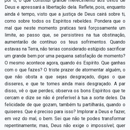
por ti, o que constitui grande merecimento aos olhos de
Deus e apressará a libertação dela. Reflete, pois, enquanto
ainda é tempo, visto que a justiça de Deus cairá sobre ti,
como sobre todos os Espíritos rebeldes. Pondera que o
mal que neste momento praticas terá forçosamente um
limite, ao passo que, se persistires na tua obstinação,
aumentarão de contínuo os teus sofrimentos. Quando
estavas na Terra, não terias considerado estúpido sacrificar
um grande bem por uma pequena satisfação de momento?
O mesmo acontece agora, quando és Espírito. Que ganhas
com o que fazes? O triste prazer de atormentar alguém, o
que não obsta a que sejas desgraçado, digas o que
disseres, e que te tornes ainda mais desgraçado. A par
disso, vê o que perdes; observa os bons Espíritos que te
cercam e dize se não é preferível à tua a sorte deles. Da
felicidade de que gozam, também tu partilharás, quando o
quiseres. Que é preciso para isso? Implorar a Deus e fazer,
em vez do mal, o bem. Sei que não te podes transformar
repentinamente; mas, Deus não exige o impossível; quer