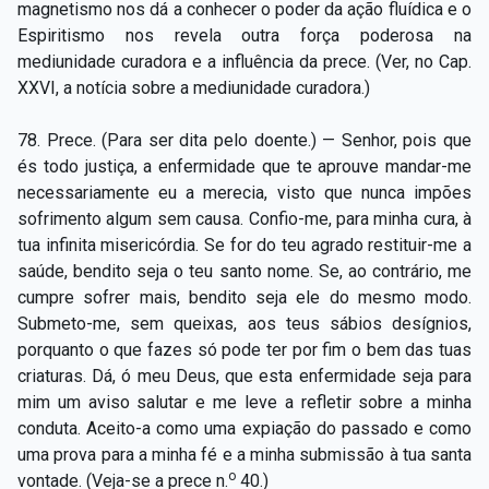
magnetismo nos dá a conhecer o poder da ação fluídica e o
Espiritismo nos revela outra força poderosa na
mediunidade curadora e a influência da prece. (Ver, no Cap.
XXVI, a notícia sobre a mediunidade curadora.)
78. Prece. (Para ser dita pelo doente.) — Senhor, pois que
és todo justiça, a enfermidade que te aprouve mandar-me
necessariamente eu a merecia, visto que nunca impões
sofrimento algum sem causa. Confio-me, para minha cura, à
tua infinita misericórdia. Se for do teu agrado restituir-me a
saúde, bendito seja o teu santo nome. Se, ao contrário, me
cumpre sofrer mais, bendito seja ele do mesmo modo.
Submeto-me, sem queixas, aos teus sábios desígnios,
porquanto o que fazes só pode ter por fim o bem das tuas
criaturas. Dá, ó meu Deus, que esta enfermidade seja para
mim um aviso salutar e me leve a refletir sobre a minha
conduta. Aceito-a como uma expiação do passado e como
uma prova para a minha fé e a minha submissão à tua santa
o
vontade. (Veja-se a prece n.
40.)