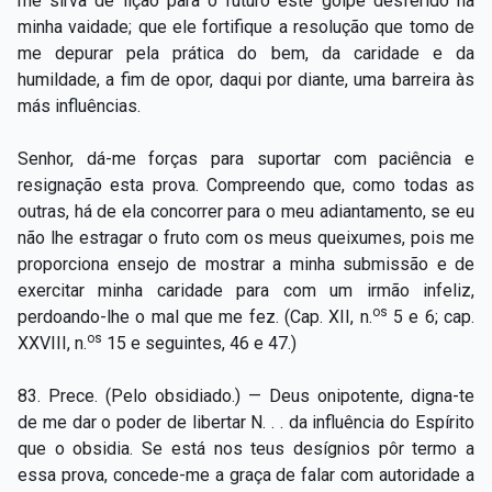
me sirva de lição para o futuro este golpe desferido na
minha vaidade; que ele fortifique a resolução que tomo de
me depurar pela prática do bem, da caridade e da
humildade, a fim de opor, daqui por diante, uma barreira às
más influências.
Senhor, dá-me forças para suportar com paciência e
resignação esta prova. Compreendo que, como todas as
outras, há de ela concorrer para o meu adiantamento, se eu
não lhe estragar o fruto com os meus queixumes, pois me
proporciona ensejo de mostrar a minha submissão e de
exercitar minha caridade para com um irmão infeliz,
os
perdoando-lhe o mal que me fez. (Cap. XII, n.
5 e 6; cap.
os
XXVIII, n.
15 e seguintes, 46 e 47.)
83. Prece. (Pelo obsidiado.) — Deus onipotente, digna-te
de me dar o poder de libertar N. . . da influência do Espírito
que o obsidia. Se está nos teus desígnios pôr termo a
essa prova, concede-me a graça de falar com autoridade a