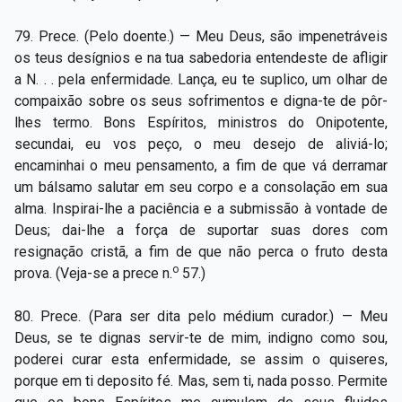
79. Prece. (Pelo doente.) — Meu Deus, são impenetráveis
os teus desígnios e na tua sabedoria entendeste de afligir
a N. . . pela enfermidade. Lança, eu te suplico, um olhar de
compaixão sobre os seus sofrimentos e digna-te de pôr-
lhes termo. Bons Espíritos, ministros do Onipotente,
secundai, eu vos peço, o meu desejo de aliviá-lo;
encaminhai o meu pensamento, a fim de que vá derramar
um bálsamo salutar em seu corpo e a consolação em sua
alma. Inspirai-lhe a paciência e a submissão à vontade de
Deus; dai-lhe a força de suportar suas dores com
resignação cristã, a fim de que não perca o fruto desta
o
prova. (Veja-se a prece n.
57.)
80. Prece. (Para ser dita pelo médium curador.) — Meu
Deus, se te dignas servir-te de mim, indigno como sou,
poderei curar esta enfermidade, se assim o quiseres,
porque em ti deposito fé. Mas, sem ti, nada posso. Permite