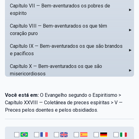
Capítulo VII — Bem-aventurados os pobres de
▸
espírito
Capítulo VIII — Bem-aventurados os que têm
▸
coração puro
Capítulo IX — Bem-aventurados os que são brandos
▸
e pacíficos
Capítulo X — Bem-aventurados os que são
▸
misericordiosos
Capítulo XI — Amar o próximo como a si mesmo
▸
Você está em:
O Evangelho segundo o Espiritismo >
Capítulo XII — Amai os vossos inimigos
▸
Capítulo XXVIII — Coletânea de preces espíritas > V —
Preces pelos doentes e pelos obsidiados.
Capítulo XIII — Não saiba a vossa mão esquerda o
▸
que dê a vossa mão direita
Capítulo XIV — Honrai a vosso pai e a vossa mãe
▸