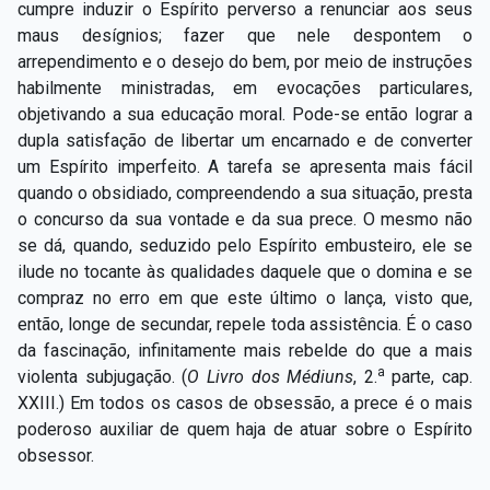
cumpre induzir o Espírito perverso a renunciar aos seus
maus desígnios; fazer que nele despontem o
arrependimento e o desejo do bem, por meio de instruções
habilmente ministradas, em evocações particulares,
objetivando a sua educação moral. Pode-se então lograr a
dupla satisfação de libertar um encarnado e de converter
um Espírito imperfeito. A tarefa se apresenta mais fácil
quando o obsidiado, compreendendo a sua situação, presta
o concurso da sua vontade e da sua prece. O mesmo não
se dá, quando, seduzido pelo Espírito embusteiro, ele se
ilude no tocante às qualidades daquele que o domina e se
compraz no erro em que este último o lança, visto que,
então, longe de secundar, repele toda assistência. É o caso
da fascinação, infinitamente mais rebelde do que a mais
a
violenta subjugação. (
O Livro dos Médiuns
, 2.
parte, cap.
XXIII.) Em todos os casos de obsessão, a prece é o mais
poderoso auxiliar de quem haja de atuar sobre o Espírito
obsessor.