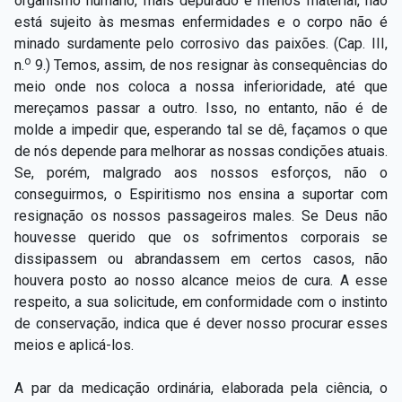
organismo humano, mais depurado e menos material, não
Capítulo XXIV — Não ponhais a candeia debaixo do
▸
está sujeito às mesmas enfermidades e o corpo não é
alqueire
minado surdamente pelo corrosivo das paixões. (Cap. III,
o
n.
9.) Temos, assim, de nos resignar às consequências do
Capítulo XXV — Buscai e achareis
▸
meio onde nos coloca a nossa inferioridade, até que
Capítulo XXVI — Dai gratuitamente o que
mereçamos passar a outro. Isso, no entanto, não é de
▸
gratuitamente recebestes
molde a impedir que, esperando tal se dê, façamos o que
de nós depende para melhorar as nossas condições atuais.
Capítulo XXVII — Pedi e obtereis
▸
Se, porém, malgrado aos nossos esforços, não o
conseguirmos, o Espiritismo nos ensina a suportar com
Capítulo XXVIII — Coletânea de preces espíritas
▸
resignação os nossos passageiros males. Se Deus não
houvesse querido que os sofrimentos corporais se
dissipassem ou abrandassem em certos casos, não
houvera posto ao nosso alcance meios de cura. A esse
respeito, a sua solicitude, em conformidade com o instinto
de conservação, indica que é dever nosso procurar esses
meios e aplicá-los.
A par da medicação ordinária, elaborada pela ciência, o