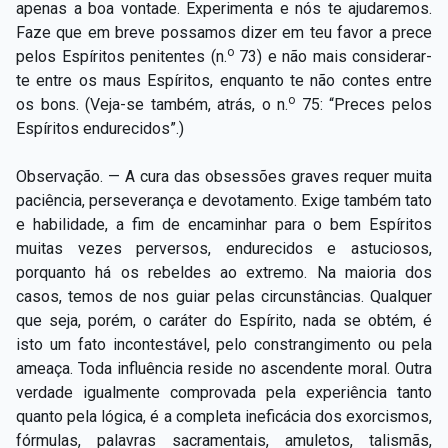
apenas a boa vontade. Experimenta e nós te ajudaremos.
Faze que em breve possamos dizer em teu favor a prece
o
pelos Espíritos penitentes (n.
73) e não mais considerar-
te entre os maus Espíritos, enquanto te não contes entre
o
os bons. (Veja-se também, atrás, o n.
75: “Preces pelos
Espíritos endurecidos”.)
Observação. — A cura das obsessões graves requer muita
paciência, perseverança e devotamento. Exige também tato
e habilidade, a fim de encaminhar para o bem Espíritos
muitas vezes perversos, endurecidos e astuciosos,
porquanto há os rebeldes ao extremo. Na maioria dos
casos, temos de nos guiar pelas circunstâncias. Qualquer
que seja, porém, o caráter do Espírito, nada se obtém, é
isto um fato incontestável, pelo constrangimento ou pela
ameaça. Toda influência reside no ascendente moral. Outra
verdade igualmente comprovada pela experiência tanto
quanto pela lógica, é a completa ineficácia dos exorcismos,
fórmulas, palavras sacramentais, amuletos, talismãs,