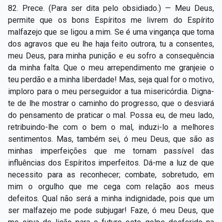
82. Prece. (Para ser dita pelo obsidiado.) — Meu Deus,
permite que os bons Espíritos me livrem do Espírito
malfazejo que se ligou a mim. Se é uma vingança que toma
dos agravos que eu lhe haja feito outrora, tu a consentes,
meu Deus, para minha punição e eu sofro a consequência
da minha falta. Que o meu arrependimento me granjeie o
teu perdão e a minha liberdade! Mas, seja qual for o motivo,
imploro para o meu perseguidor a tua misericórdia. Digna-
te de lhe mostrar o caminho do progresso, que o desviará
do pensamento de praticar o mal. Possa eu, de meu lado,
retribuindo-lhe com o bem o mal, induzi-lo a melhores
sentimentos. Mas, também sei, ó meu Deus, que são as
minhas imperfeições que me tornam passível das
influências dos Espíritos imperfeitos. Dá-me a luz de que
necessito para as reconhecer; combate, sobretudo, em
mim o orgulho que me cega com relação aos meus
defeitos. Qual não será a minha indignidade, pois que um
ser malfazejo me pode subjugar! Faze, ó meu Deus, que