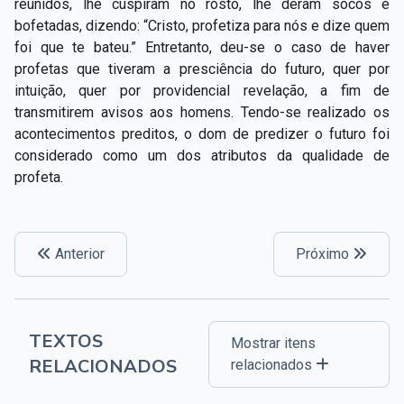
reunidos, lhe cuspiram no rosto, lhe deram socos e
Capítulo XXIV — Não ponhais a candeia debaixo do
▸
bofetadas, dizendo: “Cristo, profetiza para nós e dize quem
alqueire
foi que te bateu.” Entretanto, deu-se o caso de haver
profetas que tiveram a presciência do futuro, quer por
Capítulo XXV — Buscai e achareis
▸
intuição, quer por providencial revelação, a fim de
Capítulo XXVI — Dai gratuitamente o que
transmitirem avisos aos homens. Tendo-se realizado os
▸
gratuitamente recebestes
acontecimentos preditos, o dom de predizer o futuro foi
considerado como um dos atributos da qualidade de
Capítulo XXVII — Pedi e obtereis
▸
profeta.
Capítulo XXVIII — Coletânea de preces espíritas
▸
Anterior
Próximo
TEXTOS
Mostrar itens
RELACIONADOS
relacionados