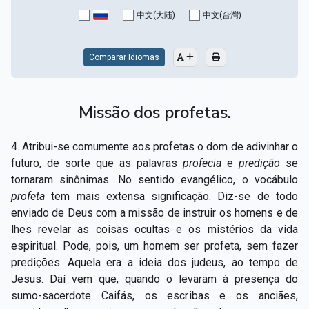
Capítulo XV — Fora da caridade não há salvação
▸
中文(大陆)
中文(台灣)
Capítulo XVI — Não se pode servir a Deus e a
▸
Mamon
Comparar Idiomas
Capítulo XVII — Sede perfeitos
▸
Missão dos profetas.
Capítulo XVIII — Muitos os chamados, poucos os
▸
escolhidos
4. Atribui-se comumente aos profetas o dom de adivinhar o
Capítulo XIX — A fé transporta montanhas
▸
futuro, de sorte que as palavras
profecia
e
predição
se
tornaram sinônimas. No sentido evangélico, o vocábulo
Capítulo XX — Os trabalhadores da última hora
▸
profeta
tem mais extensa significação. Diz-se de todo
enviado de Deus com a missão de instruir os homens e de
Capítulo XXI — Haverá falsos cristos e falsos
▸
lhes revelar as coisas ocultas e os mistérios da vida
profetas
espiritual. Pode, pois, um homem ser profeta, sem fazer
Capítulo XXII — Não separareis o que Deus juntou
▸
predições. Aquela era a ideia dos judeus, ao tempo de
Jesus. Daí vem que, quando o levaram à presença do
Capítulo XXIII — Estranha moral
▸
sumo-sacerdote Caifás, os escribas e os anciães,