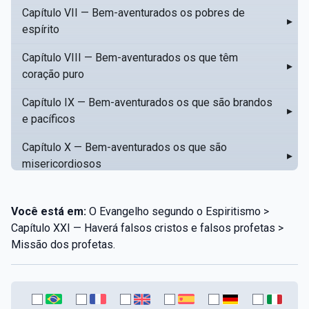
Capítulo VII — Bem-aventurados os pobres de
▸
espírito
Capítulo VIII — Bem-aventurados os que têm
▸
coração puro
Capítulo IX — Bem-aventurados os que são brandos
▸
e pacíficos
Capítulo X — Bem-aventurados os que são
▸
misericordiosos
Capítulo XI — Amar o próximo como a si mesmo
▸
Você está em:
O Evangelho segundo o Espiritismo >
Capítulo XII — Amai os vossos inimigos
▸
Capítulo XXI — Haverá falsos cristos e falsos profetas >
Missão dos profetas.
Capítulo XIII — Não saiba a vossa mão esquerda o
▸
que dê a vossa mão direita
Capítulo XIV — Honrai a vosso pai e a vossa mãe
▸