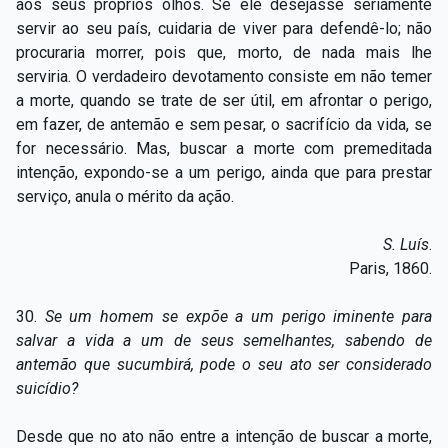
aos seus próprios olhos. Se ele desejasse seriamente
Capítulo XXIV — Não ponhais a candeia debaixo do
▸
servir ao seu país, cuidaria de viver para defendê-lo; não
alqueire
procuraria morrer, pois que, morto, de nada mais lhe
serviria. O verdadeiro devotamento consiste em não temer
Capítulo XXV — Buscai e achareis
▸
a morte, quando se trate de ser útil, em afrontar o perigo,
Capítulo XXVI — Dai gratuitamente o que
em fazer, de antemão e sem pesar, o sacrifício da vida, se
▸
gratuitamente recebestes
for necessário. Mas, buscar a morte com premeditada
intenção, expondo-se a um perigo, ainda que para prestar
Capítulo XXVII — Pedi e obtereis
▸
serviço, anula o mérito da ação.
Capítulo XXVIII — Coletânea de preces espíritas
▸
S. Luís
.
Paris, 1860.
30.
Se um homem se expõe a um perigo iminente para
salvar a vida a um de seus semelhantes, sabendo de
antemão que sucumbirá, pode o seu ato ser considerado
suicídio?
Desde que no ato não entre a intenção de buscar a morte,