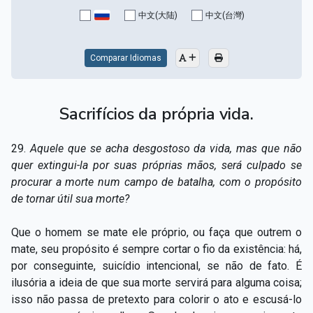
Capítulo XV — Fora da caridade não há salvação
▸
中文(大陆)
中文(台灣)
Capítulo XVI — Não se pode servir a Deus e a
▸
Mamon
Comparar Idiomas
Capítulo XVII — Sede perfeitos
▸
Sacrifícios da própria vida.
Capítulo XVIII — Muitos os chamados, poucos os
▸
escolhidos
29.
Aquele que se acha desgostoso da vida, mas que não
Capítulo XIX — A fé transporta montanhas
▸
quer extingui-la por suas próprias mãos, será culpado se
procurar a morte num campo de batalha, com o propósito
Capítulo XX — Os trabalhadores da última hora
▸
de tornar útil sua morte?
Capítulo XXI — Haverá falsos cristos e falsos
▸
Que o homem se mate ele próprio, ou faça que outrem o
profetas
mate, seu propósito é sempre cortar o fio da existência: há,
Capítulo XXII — Não separareis o que Deus juntou
▸
por conseguinte, suicídio intencional, se não de fato. É
ilusória a ideia de que sua morte servirá para alguma coisa;
Capítulo XXIII — Estranha moral
▸
isso não passa de pretexto para colorir o ato e escusá-lo