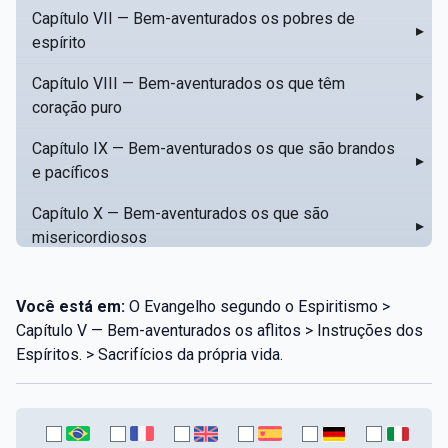
Capítulo VII — Bem-aventurados os pobres de
▸
espírito
Capítulo VIII — Bem-aventurados os que têm
▸
coração puro
Capítulo IX — Bem-aventurados os que são brandos
▸
e pacíficos
Capítulo X — Bem-aventurados os que são
▸
misericordiosos
Capítulo XI — Amar o próximo como a si mesmo
▸
Você está em:
O Evangelho segundo o Espiritismo >
Capítulo XII — Amai os vossos inimigos
▸
Capítulo V — Bem-aventurados os aflitos > Instruções dos
Espíritos. > Sacrifícios da própria vida.
Capítulo XIII — Não saiba a vossa mão esquerda o
▸
que dê a vossa mão direita
Capítulo XIV — Honrai a vosso pai e a vossa mãe
▸