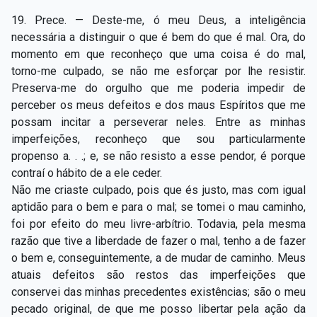
Capítulo XXIV — Não ponhais a candeia debaixo do
▸
19. Prece. — Deste-me, ó meu Deus, a inteligência
alqueire
necessária a distinguir o que é bem do que é mal. Ora, do
momento em que reconheço que uma coisa é do mal,
Capítulo XXV — Buscai e achareis
▸
torno-me culpado, se não me esforçar por lhe resistir.
Capítulo XXVI — Dai gratuitamente o que
Preserva-me do orgulho que me poderia impedir de
▸
gratuitamente recebestes
perceber os meus defeitos e dos maus Espíritos que me
possam incitar a perseverar neles. Entre as minhas
Capítulo XXVII — Pedi e obtereis
▸
imperfeições, reconheço que sou particularmente
propenso a. . .; e, se não resisto a esse pendor, é porque
Capítulo XXVIII — Coletânea de preces espíritas
▸
contraí o hábito de a ele ceder.
Não me criaste culpado, pois que és justo, mas com igual
aptidão para o bem e para o mal; se tomei o mau caminho,
foi por efeito do meu livre-arbítrio. Todavia, pela mesma
razão que tive a liberdade de fazer o mal, tenho a de fazer
o bem e, conseguintemente, a de mudar de caminho. Meus
atuais defeitos são restos das imperfeições que
conservei das minhas precedentes existências; são o meu
pecado original, de que me posso libertar pela ação da