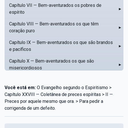
Capítulo VII — Bem-aventurados os pobres de
▸
espírito
Capítulo VIII — Bem-aventurados os que têm
▸
coração puro
Capítulo IX — Bem-aventurados os que são brandos
▸
e pacíficos
Capítulo X — Bem-aventurados os que são
▸
misericordiosos
Capítulo XI — Amar o próximo como a si mesmo
▸
Você está em:
O Evangelho segundo o Espiritismo >
Capítulo XII — Amai os vossos inimigos
▸
Capítulo XXVIII — Coletânea de preces espíritas > II —
Preces por aquele mesmo que ora. > Para pedir a
Capítulo XIII — Não saiba a vossa mão esquerda o
▸
corrigenda de um defeito.
que dê a vossa mão direita
Capítulo XIV — Honrai a vosso pai e a vossa mãe
▸