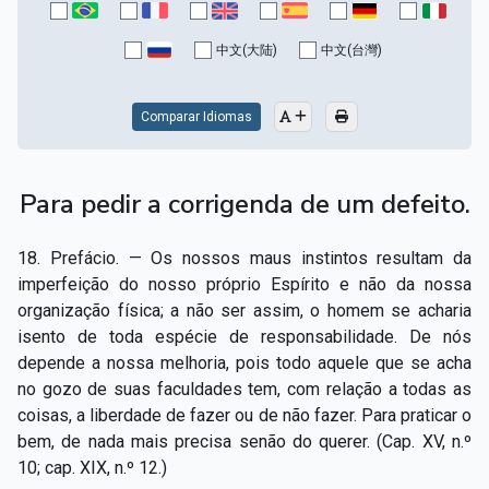
Capítulo XV — Fora da caridade não há salvação
▸
中文(大陆)
中文(台灣)
Capítulo XVI — Não se pode servir a Deus e a
▸
Mamon
Comparar Idiomas
Capítulo XVII — Sede perfeitos
▸
Capítulo XVIII — Muitos os chamados, poucos os
▸
Para pedir a corrigenda de um defeito.
escolhidos
Capítulo XIX — A fé transporta montanhas
▸
18. Prefácio. — Os nossos maus instintos resultam da
imperfeição do nosso próprio Espírito e não da nossa
Capítulo XX — Os trabalhadores da última hora
▸
organização física; a não ser assim, o homem se acharia
isento de toda espécie de responsabilidade. De nós
Capítulo XXI — Haverá falsos cristos e falsos
▸
depende a nossa melhoria, pois todo aquele que se acha
profetas
no gozo de suas faculdades tem, com relação a todas as
Capítulo XXII — Não separareis o que Deus juntou
▸
coisas, a liberdade de fazer ou de não fazer. Para praticar o
bem, de nada mais precisa senão do querer. (Cap. XV, n.º
Capítulo XXIII — Estranha moral
▸
10; cap. XIX, n.º 12.)