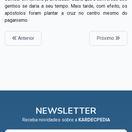
Capítulo XXIV — Não ponhais a candeia debaixo do
gentios se daria a seu tempo. Mais tarde, com efeito, os
▸
alqueire
apóstolos foram plantar a cruz no centro mesmo do
paganismo.
Capítulo XXV — Buscai e achareis
▸
Capítulo XXVI — Dai gratuitamente o que
Anterior
Próximo
▸
gratuitamente recebestes
Capítulo XXVII — Pedi e obtereis
▸
Capítulo XXVIII — Coletânea de preces espíritas
▸
NEWSLETTER
Receba novidades sobre a
KARDECPEDIA