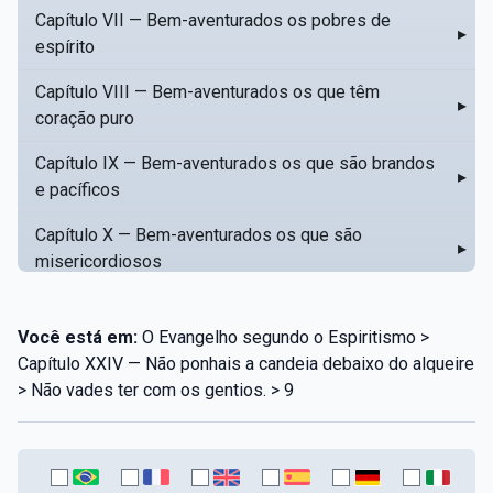
Capítulo VII — Bem-aventurados os pobres de
▸
espírito
Capítulo VIII — Bem-aventurados os que têm
▸
coração puro
Capítulo IX — Bem-aventurados os que são brandos
▸
e pacíficos
Capítulo X — Bem-aventurados os que são
▸
misericordiosos
Capítulo XI — Amar o próximo como a si mesmo
▸
Você está em:
O Evangelho segundo o Espiritismo >
Capítulo XII — Amai os vossos inimigos
▸
Capítulo XXIV — Não ponhais a candeia debaixo do alqueire
> Não vades ter com os gentios. > 9
Capítulo XIII — Não saiba a vossa mão esquerda o
▸
que dê a vossa mão direita
Capítulo XIV — Honrai a vosso pai e a vossa mãe
▸