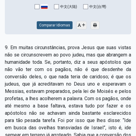
Capítulo XV — Fora da caridade não há salvação
▸
中文(大陆)
中文(台灣)
Capítulo XVI — Não se pode servir a Deus e a
▸
Mamon
Comparar Idiomas
Capítulo XVII — Sede perfeitos
▸
9. Em muitas circunstâncias, prova Jesus que suas vistas
Capítulo XVIII — Muitos os chamados, poucos os
▸
não se circunscrevem ao povo judeu, mas que abrangem a
escolhidos
humanidade toda. Se, portanto, diz a seus apóstolos que
não vão ter com os pagãos, não é que desdenhe da
Capítulo XIX — A fé transporta montanhas
▸
conversão deles, o que nada teria de caridoso; é que os
Capítulo XX — Os trabalhadores da última hora
▸
judeus, que já acreditavam no Deus uno e esperavam o
Messias, estavam preparados, pela lei de Moisés e pelos
Capítulo XXI — Haverá falsos cristos e falsos
profetas, a lhes acolherem a palavra. Com os pagãos, onde
▸
profetas
até mesmo a base faltava, estava tudo por fazer e os
apóstolos não se achavam ainda bastante esclarecidos
Capítulo XXII — Não separareis o que Deus juntou
▸
para tão pesada tarefa. Foi por isso que lhes disse: “Ide
Capítulo XXIII — Estranha moral
▸
em busca das ovelhas transviadas de Israel”, isto é, ide
semear em terreno já arroteado. Sabia que a conversão dos