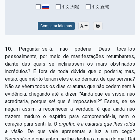
Capítulo XV — Fora da caridade não há salvação
▸
中文(大陆)
中文(台灣)
Capítulo XVI — Não se pode servir a Deus e a
▸
Mamon
Comparar Idiomas
Capítulo XVII — Sede perfeitos
▸
10.
Perguntar-se-á: não poderia Deus tocá-los
Capítulo XVIII — Muitos os chamados, poucos os
▸
pessoalmente, por meio de manifestações retumbantes,
escolhidos
diante das quais se inclinassem os mais obstinados
incrédulos? É fora de toda dúvida que o poderia; mas,
Capítulo XIX — A fé transporta montanhas
▸
então, que mérito teriam eles e, ao demais, de que serviria?
Capítulo XX — Os trabalhadores da última hora
▸
Não se vêem todos os dias criaturas que não cedem nem à
evidência, chegando até a dizer: “Ainda que eu visse, não
Capítulo XXI — Haverá falsos cristos e falsos
acreditaria, porque
sei
que é impossível?” Esses, se se
▸
profetas
negam assim a reconhecer a verdade, é que ainda não
trazem maduro o espírito para compreendê-la, nem o
Capítulo XXII — Não separareis o que Deus juntou
▸
coração para senti-la.
O
orgulho é a catarata que lhes tolda
Capítulo XXIII — Estranha moral
▸
a visão.
De que vale apresentar a luz a um cego?
Necessário é que, antes, se lhe destrua a causa do mal. Daí