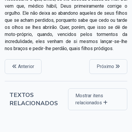
Capítulo XXIV — Não ponhais a candeia debaixo do
vem que, médico hábil, Deus primeiramente corrige o
▸
alqueire
orgulho. Ele não deixa ao abandono aqueles de seus filhos
que se acham perdidos, porquanto sabe que cedo ou tarde
Capítulo XXV — Buscai e achareis
▸
os olhos se lhes abrirão. Quer, porém, que isso se dê de
moto-próprio, quando, vencidos pelos tormentos da
Capítulo XXVI — Dai gratuitamente o que
▸
incredulidade, eles venham de si mesmos lançar-se-lhe
gratuitamente recebestes
nos braços e pedir-lhe perdão, quais filhos pródigos.
Capítulo XXVII — Pedi e obtereis
▸
Capítulo XXVIII — Coletânea de preces espíritas
▸
Anterior
Próximo
TEXTOS
Mostrar itens
RELACIONADOS
relacionados