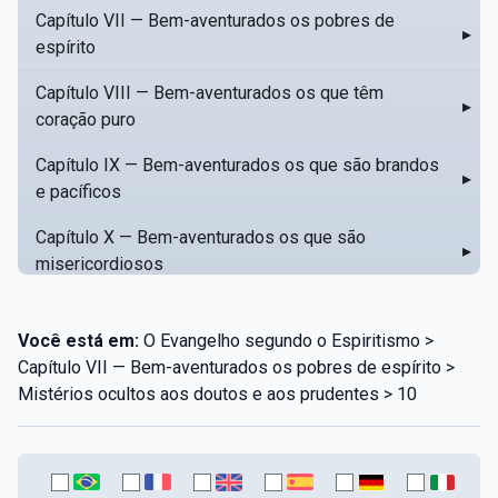
Capítulo VII — Bem-aventurados os pobres de
▸
espírito
Capítulo VIII — Bem-aventurados os que têm
▸
coração puro
Capítulo IX — Bem-aventurados os que são brandos
▸
e pacíficos
Capítulo X — Bem-aventurados os que são
▸
misericordiosos
Capítulo XI — Amar o próximo como a si mesmo
▸
Você está em:
O Evangelho segundo o Espiritismo >
Capítulo XII — Amai os vossos inimigos
▸
Capítulo VII — Bem-aventurados os pobres de espírito >
Mistérios ocultos aos doutos e aos prudentes > 10
Capítulo XIII — Não saiba a vossa mão esquerda o
▸
que dê a vossa mão direita
Capítulo XIV — Honrai a vosso pai e a vossa mãe
▸