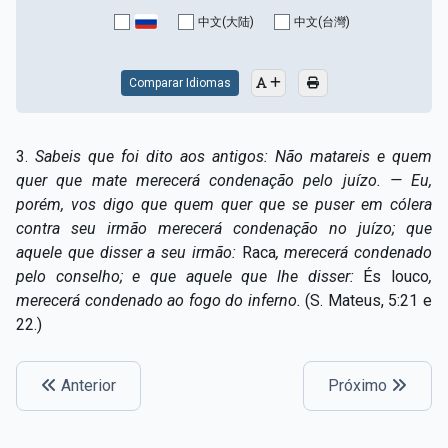
Capítulo XV — Fora da caridade não há salvação
▸
中文(大陆)
中文(台灣)
Capítulo XVI — Não se pode servir a Deus e a
▸
Mamon
Comparar Idiomas
Capítulo XVII — Sede perfeitos
▸
3.
Sabeis que foi dito aos antigos: Não matareis e quem
Capítulo XVIII — Muitos os chamados, poucos os
▸
quer que mate merecerá condenação pelo juízo. — Eu,
escolhidos
porém, vos digo que quem quer que se puser em cólera
contra seu irmão merecerá condenação no juízo; que
Capítulo XIX — A fé transporta montanhas
▸
aquele que disser a seu irmão:
Raca
, merecerá condenado
Capítulo XX — Os trabalhadores da última hora
▸
pelo conselho; e que aquele que lhe disser:
És louco
,
merecerá condenado ao fogo do inferno.
(S. Mateus, 5:21 e
Capítulo XXI — Haverá falsos cristos e falsos
22.)
▸
profetas
Capítulo XXII — Não separareis o que Deus juntou
▸
Anterior
Próximo
Capítulo XXIII — Estranha moral
▸