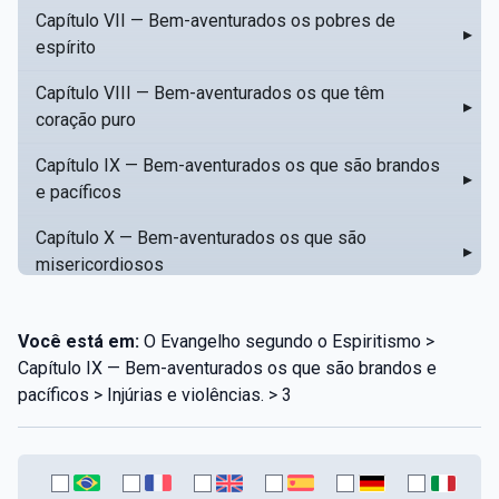
Capítulo VII — Bem-aventurados os pobres de
▸
espírito
Capítulo VIII — Bem-aventurados os que têm
▸
coração puro
Capítulo IX — Bem-aventurados os que são brandos
▸
e pacíficos
Capítulo X — Bem-aventurados os que são
▸
misericordiosos
Capítulo XI — Amar o próximo como a si mesmo
▸
Você está em:
O Evangelho segundo o Espiritismo >
Capítulo XII — Amai os vossos inimigos
▸
Capítulo IX — Bem-aventurados os que são brandos e
pacíficos > Injúrias e violências. > 3
Capítulo XIII — Não saiba a vossa mão esquerda o
▸
que dê a vossa mão direita
Capítulo XIV — Honrai a vosso pai e a vossa mãe
▸