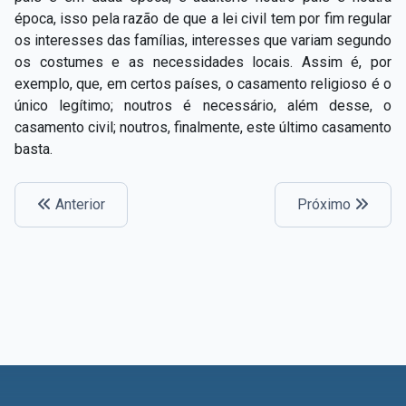
Capítulo XXIV — Não ponhais a candeia debaixo do
época, isso pela razão de que a lei civil tem por fim regular
▸
alqueire
os interesses das famílias, interesses que variam segundo
os costumes e as necessidades locais. Assim é, por
Capítulo XXV — Buscai e achareis
▸
exemplo, que, em certos países, o casamento religioso é o
único legítimo; noutros é necessário, além desse, o
Capítulo XXVI — Dai gratuitamente o que
▸
casamento civil; noutros, finalmente, este último casamento
gratuitamente recebestes
basta.
Capítulo XXVII — Pedi e obtereis
▸
Capítulo XXVIII — Coletânea de preces espíritas
▸
Anterior
Próximo