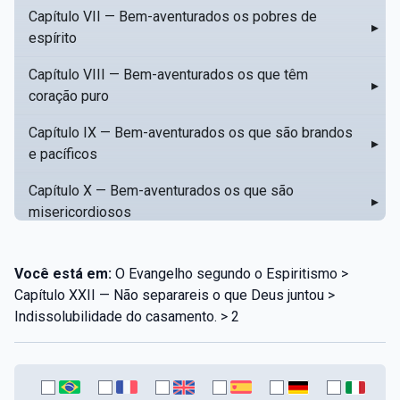
Capítulo VII — Bem-aventurados os pobres de
▸
espírito
Capítulo VIII — Bem-aventurados os que têm
▸
coração puro
Capítulo IX — Bem-aventurados os que são brandos
▸
e pacíficos
Capítulo X — Bem-aventurados os que são
▸
misericordiosos
Capítulo XI — Amar o próximo como a si mesmo
▸
Você está em:
O Evangelho segundo o Espiritismo >
Capítulo XII — Amai os vossos inimigos
▸
Capítulo XXII — Não separareis o que Deus juntou >
Indissolubilidade do casamento. > 2
Capítulo XIII — Não saiba a vossa mão esquerda o
▸
que dê a vossa mão direita
Capítulo XIV — Honrai a vosso pai e a vossa mãe
▸