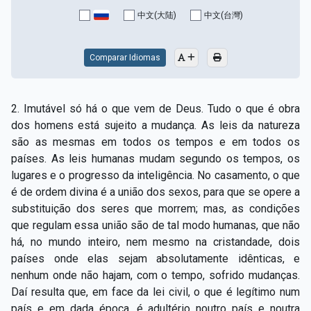
Capítulo XV — Fora da caridade não há salvação
▸
中文(大陆)
中文(台灣)
Capítulo XVI — Não se pode servir a Deus e a
▸
Mamon
Comparar Idiomas
Capítulo XVII — Sede perfeitos
▸
2. Imutável só há o que vem de Deus. Tudo o que é obra
Capítulo XVIII — Muitos os chamados, poucos os
▸
dos homens está sujeito a mudança. As leis da natureza
escolhidos
são as mesmas em todos os tempos e em todos os
países. As leis humanas mudam segundo os tempos, os
Capítulo XIX — A fé transporta montanhas
▸
lugares e o progresso da inteligência. No casamento, o que
Capítulo XX — Os trabalhadores da última hora
▸
é de ordem divina é a união dos sexos, para que se opere a
substituição dos seres que morrem; mas, as condições
Capítulo XXI — Haverá falsos cristos e falsos
que regulam essa união são de tal modo humanas, que não
▸
profetas
há, no mundo inteiro, nem mesmo na cristandade, dois
países onde elas sejam absolutamente idênticas, e
Capítulo XXII — Não separareis o que Deus juntou
▸
nenhum onde não hajam, com o tempo, sofrido mudanças.
Capítulo XXIII — Estranha moral
▸
Daí resulta que, em face da lei civil, o que é legítimo num
país e em dada época, é adultério noutro país e noutra