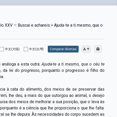
lo XXV — Buscai e achareis > Ajuda-te a ti mesmo, que o
中文(大陆)
中文(台灣)
Comparar Idiomas
 análoga a esta outra:
Ajuda-te a ti mesmo, que o céu te
e, da
lei do progresso,
porquanto o progresso é filho do
ia.
ncia à cata do alimento, dos meios de se preservar das
ém, lhe deu, a mais do que outorgou ao animal, o
desejo
uisa dos meios de melhorar a sua posição, que o leva às
orquanto é a ciência que lhe proporciona o que lhe falta.
oral se lhe depura. Às necessidades do corpo sucedem as