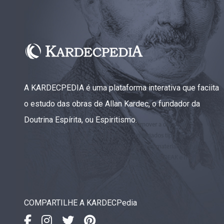
Capítulo XXIII — Estranha moral
▸
Capítulo XXIV — Não ponhais a candeia debaixo
▸
do alqueire
Capítulo XXV — Buscai e achareis
▸
Capítulo XXVI — Dai gratuitamente o que
▸
A KARDECPEDIA é uma plataforma interativa que faciita
gratuitamente recebestes
o estudo das obras de Allan Kardec, o fundador da
Capítulo XXVII — Pedi e obtereis
▸
Doutrina Espírita, ou Espiritismo.
Capítulo XXVIII — Coletânea de preces espíritas
▸
COMPARTILHE A KARDECPedia