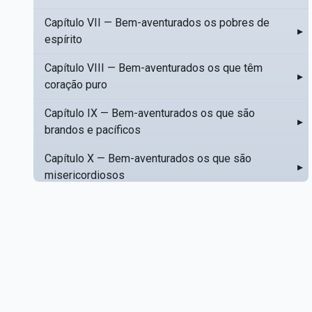
Capítulo VII — Bem-aventurados os pobres de
▸
espírito
Capítulo VIII — Bem-aventurados os que têm
▸
coração puro
Capítulo IX — Bem-aventurados os que são
▸
brandos e pacíficos
Capítulo X — Bem-aventurados os que são
▸
misericordiosos
Capítulo XI — Amar o próximo como a si mesmo
▸
Capítulo XII — Amai os vossos inimigos
▸
Capítulo XIII — Não saiba a vossa mão esquerda
▸
o que dê a vossa mão direita
Capítulo XIV — Honrai a vosso pai e a vossa mãe
▸