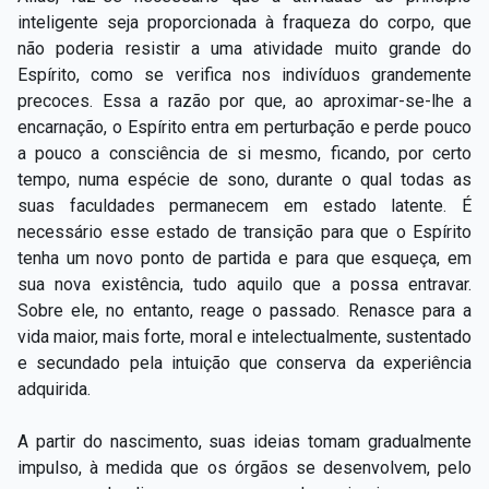
Capítulo XXIV — Não ponhais a candeia debaixo do
inteligente seja proporcionada à fraqueza do corpo, que
▸
alqueire
não poderia resistir a uma atividade muito grande do
Espírito, como se verifica nos indivíduos grandemente
Capítulo XXV — Buscai e achareis
▸
precoces. Essa a razão por que, ao aproximar-se-lhe a
encarnação, o Espírito entra em perturbação e perde pouco
Capítulo XXVI — Dai gratuitamente o que
▸
a pouco a consciência de si mesmo, ficando, por certo
gratuitamente recebestes
tempo, numa espécie de sono, durante o qual todas as
Capítulo XXVII — Pedi e obtereis
▸
suas faculdades permanecem em estado latente. É
necessário esse estado de transição para que o Espírito
Capítulo XXVIII — Coletânea de preces espíritas
▸
tenha um novo ponto de partida e para que esqueça, em
sua nova existência, tudo aquilo que a possa entravar.
Sobre ele, no entanto, reage o passado. Renasce para a
vida maior, mais forte, moral e intelectualmente, sustentado
e secundado pela intuição que conserva da experiência
adquirida.
A partir do nascimento, suas ideias tomam gradualmente
impulso, à medida que os órgãos se desenvolvem, pelo