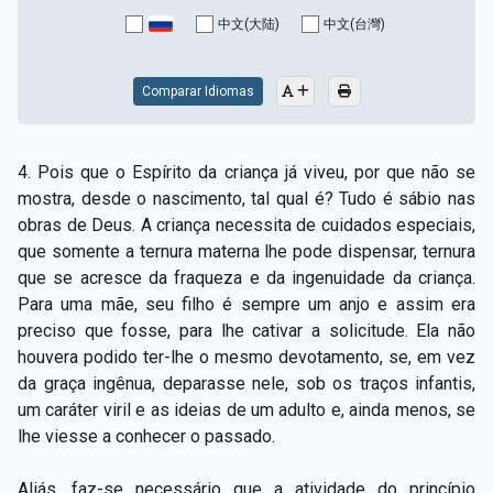
Capítulo XV — Fora da caridade não há salvação
▸
中文(大陆)
中文(台灣)
Capítulo XVI — Não se pode servir a Deus e a
▸
Mamon
Comparar Idiomas
Capítulo XVII — Sede perfeitos
▸
4. Pois que o Espírito da criança já viveu, por que não se
Capítulo XVIII — Muitos os chamados, poucos os
▸
mostra, desde o nascimento, tal qual é? Tudo é sábio nas
escolhidos
obras de Deus. A criança necessita de cuidados especiais,
que somente a ternura materna lhe pode dispensar, ternura
Capítulo XIX — A fé transporta montanhas
▸
que se acresce da fraqueza e da ingenuidade da criança.
Capítulo XX — Os trabalhadores da última hora
▸
Para uma mãe, seu filho é sempre um anjo e assim era
preciso que fosse, para lhe cativar a solicitude. Ela não
Capítulo XXI — Haverá falsos cristos e falsos
houvera podido ter-lhe o mesmo devotamento, se, em vez
▸
profetas
da graça ingênua, deparasse nele, sob os traços infantis,
um caráter viril e as ideias de um adulto e, ainda menos, se
Capítulo XXII — Não separareis o que Deus juntou
▸
lhe viesse a conhecer o passado.
Capítulo XXIII — Estranha moral
▸
Aliás, faz-se necessário que a atividade do princípio