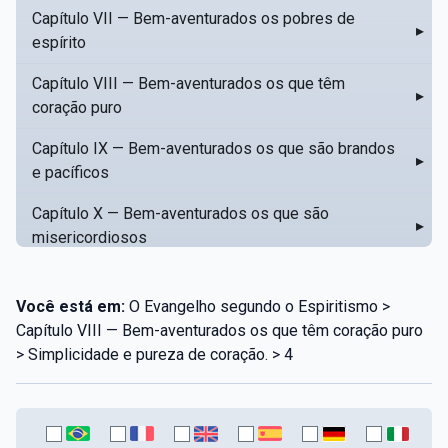
Capítulo VII — Bem-aventurados os pobres de
▸
espírito
Capítulo VIII — Bem-aventurados os que têm
▸
coração puro
Capítulo IX — Bem-aventurados os que são brandos
▸
e pacíficos
Capítulo X — Bem-aventurados os que são
▸
misericordiosos
Capítulo XI — Amar o próximo como a si mesmo
▸
Você está em:
O Evangelho segundo o Espiritismo >
Capítulo XII — Amai os vossos inimigos
▸
Capítulo VIII — Bem-aventurados os que têm coração puro
> Simplicidade e pureza de coração. > 4
Capítulo XIII — Não saiba a vossa mão esquerda o
▸
que dê a vossa mão direita
Capítulo XIV — Honrai a vosso pai e a vossa mãe
▸