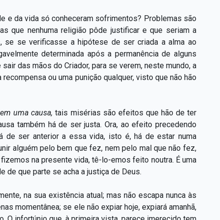
ade e da vida só conheceram sofrimentos? Problemas são
as que nenhuma religião pôde justificar e que seriam a
, se se verificasse a hipótese de ser criada a alma ao
gavelmente determinada após a permanência de alguns
 sair das mãos do Criador, para se verem, neste mundo, a
a recompensa ou uma punição qualquer, visto que não hão
 tem uma causa,
tais misérias são efeitos que hão de ter
usa também há de ser justa. Ora, ao efeito precedendo
á de ser anterior a essa vida, isto é, há de estar numa
unir alguém pelo bem que fez, nem pelo mal que não fez,
fizemos na presente vida, tê-lo-emos feito noutra. É uma
e de que parte se acha a justiça de Deus.
ente, na sua existência atual; mas não escapa nunca às
nas momentânea; se ele não expiar hoje, expiará amanhã,
O infortúnio que, à primeira vista, parece imerecido tem