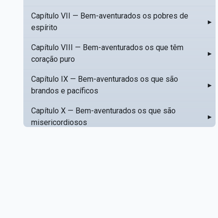
Capítulo VII — Bem-aventurados os pobres de
▸
espírito
Capítulo VIII — Bem-aventurados os que têm
▸
coração puro
Capítulo IX — Bem-aventurados os que são
▸
brandos e pacíficos
Capítulo X — Bem-aventurados os que são
▸
misericordiosos
Capítulo XI — Amar o próximo como a si mesmo
▸
Capítulo XII — Amai os vossos inimigos
▸
Capítulo XIII — Não saiba a vossa mão esquerda
▸
o que dê a vossa mão direita
Capítulo XIV — Honrai a vosso pai e a vossa mãe
▸