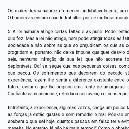
Os males dessa natureza fornecem, indubitavelmente, um n
O homem as evitará quando trabalhar por se melhorar moralm
5. A lei humana atinge certas faltas e as pune. Pode, en
que fez. Mas a lei não atinge, nem pode atingir todas as fa
sociedade e não sobre as que só prejudicam os que as c
progridam e, portanto, não deixa impune qualquer desvio 
seja, nenhuma infração da sua lei, que não acarrete 
deploráveis. Daí se segue que, nas pequenas coisas, co
que pecou. Os sofrimentos que decorrem do pecado sã
experiência, fazem-lhe sentir a diferença existente entr
futuro, evitar o que lhe originou uma fonte de amarguras
Confiante na impunidade, retardaria seu avanço e, consequen
Entretanto, a experiência, algumas vezes, chega um pouco ta
as forças já estão gastas e sem remédio o mal. Põe-se 
soubera o que sei hoje, quantos passos em falso teria evi
maneira. No entanto, já não há mais tempo!” Como o obreiro