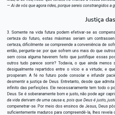
— Ai de vós que agora rides, porque sereis constrangidos a 
Justiça das
3. Somente na vida futura podem efetivar-se as compen
certeza do futuro, estas máximas seriam um contrass
certeza, dificilmente se compreende a conveniência de sofrer
então, pergunta-se: por que sofrem uns mais do que outro
sem coisa alguma haverem feito que justifique essas p
outros tudo parece sorrir? Todavia, o que ainda meno
desigualmente repartidos entre o vício e a virtude; e 
prosperam. A fé no futuro pode consolar e infundir pac
desmentir a justiça de Deus. Entretanto, desde que admi
infinito das perfeições. Ele necessariamente tem todo o po
Deus. Se é soberanamente bom e justo, não pode agir capr
da vida derivam de uma causa e, pois que Deus é justo, just
compenetrar-se. Por meio dos ensinos de Jesus, Deus pôs
suficientemente maduros para compreendê-la, lhes revela