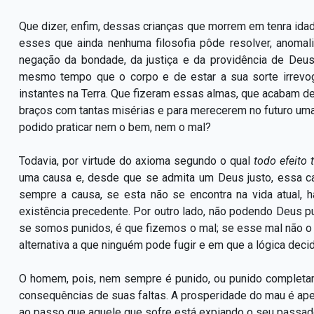
Que dizer, enfim, dessas crianças que morrem em tenra id
esses que ainda nenhuma filosofia pôde resolver, anomali
negação da bondade, da justiça e da providência de Deus
mesmo tempo que o corpo e de estar a sua sorte irrevo
instantes na Terra. Que fizeram essas almas, que acabam de
braços com tantas misérias e para merecerem no futuro um
podido praticar nem o bem, nem o mal?
Todavia, por virtude do axioma segundo o qual
todo efeito
uma causa e, desde que se admita um Deus justo, essa ca
sempre a causa, se esta não se encontra na vida atual, h
existência precedente. Por outro lado, não podendo Deus p
se somos punidos, é que fizemos o mal; se esse mal não o 
alternativa a que ninguém pode fugir e em que a lógica decid
O homem, pois, nem sempre é punido, ou punido completam
consequências de suas faltas. A prosperidade do mau é ape
ao passo que aquele que sofre está expiando o seu passado. 