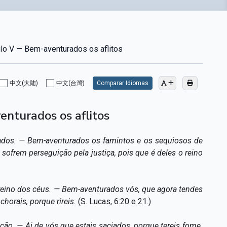
lo V — Bem-aventurados os aflitos
中文(大陆)
中文(台灣)
Comparar Idiomas
nturados os aflitos
ados. — Bem-aventurados os famintos e os sequiosos de
sofrem perseguição pela justiça, pois que é deles o reino
reino dos céus. — Bem-aventurados vós, que agora tendes
chorais, porque rireis.
(S. Lucas, 6:20 e 21.)
ão. — Ai de vós que estais saciados, porque tereis fome.