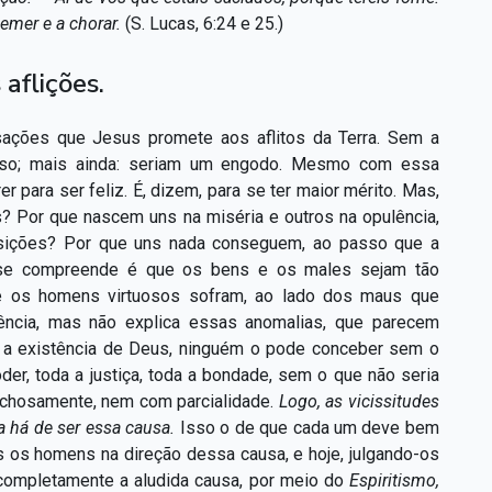
gemer e a chorar.
(S. Lucas, 6:24 e 25.)
 aflições.
sações que Jesus promete aos aflitos da Terra. Sem a
enso; mais ainda: seriam um engodo. Mesmo com essa
 para ser feliz. É, dizem, para se ter maior mérito. Mas,
s? Por que nascem uns na miséria e outros na opulência,
osições? Por que uns nada conseguem, ao passo que a
s se compreende é que os bens e os males sejam tão
que os homens virtuosos sofram, ao lado dos maus que
iência, mas não explica essas anomalias, que parecem
ta a existência de Deus, ninguém o pode conceber sem o
der, toda a justiça, toda a bondade, sem o que não seria
ichosamente, nem com parcialidade.
Logo, as vicissitudes
a há de ser essa causa.
Isso o de que cada um deve bem
 os homens na direção dessa causa, e hoje, julgando-os
 completamente a aludida causa, por meio do
Espiritismo,