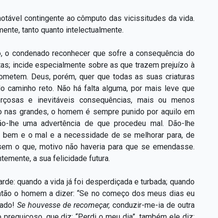
otável contingente ao cômputo das vicissitudes da vida.
ente, tanto quanto intelectualmente.
tão, o condenado reconhecer que sofre a consequência do
ltas; incide especialmente sobre as que trazem prejuízo à
ometem. Deus, porém, quer que todas as suas criaturas
do caminho reto. Não há falta alguma, por mais leve que
forçosas e inevitáveis consequências, mais ou menos
mo nas grandes, o homem é sempre punido por aquilo em
o-lhe uma advertência de que procedeu mal. Dão-lhe
e o bem e o mal e a necessidade de se melhorar para, de
; sem o que, motivo não haveria para que se emendasse.
temente, a sua felicidade futura.
rde: quando a vida já foi desperdiçada e turbada; quando
então o homem a dizer: “Se no começo dos meus dias eu
tado!
Se houvesse de recomeçar,
conduzir-me-ia de outra
 preguiçoso, que diz: “Perdi o meu dia”, também ele diz: