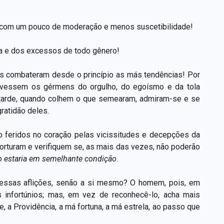
o com um pouco de moderação e menos suscetibilidade!
a e dos excessos de todo gênero!
hes combateram desde o princípio as más tendências! Por
olvessem os gérmens do orgulho, do egoísmo e da tola
 tarde, quando colhem o que semearam, admiram-se e se
ratidão deles.
o feridos no coração pelas vicissitudes e decepções da
orturam e verifiquem se, as mais das vezes, não poderão
ão estaria em semelhante condição.
 essas aflições, senão a si mesmo? O homem, pois, em
 infortúnios; mas, em vez de reconhecê-lo, acha mais
, a Providência, a má fortuna, a má estrela, ao passo que