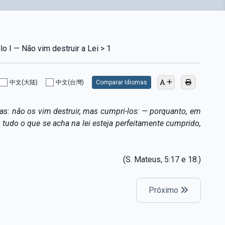
o I — Não vim destruir a Lei > 1
中文(大陆)
中文(台灣)
Comparar Idiomas
tas: não os vim destruir, mas cumpri-los: — porquanto, em
tudo o que se acha na lei esteja perfeitamente cumprido,
(S. Mateus, 5:17 e 18.)
Próximo