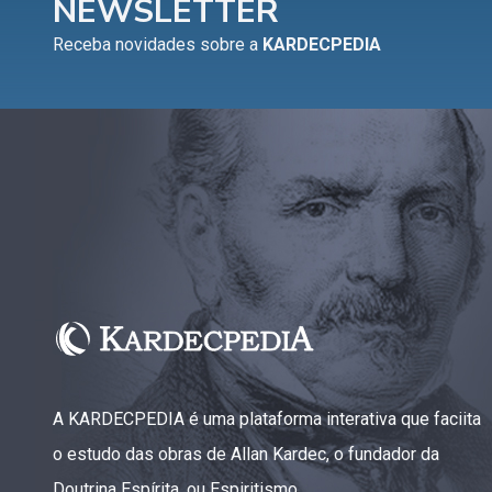
NEWSLETTER
Capítulo XV — Fora da caridade não há salvação
▸
Receba novidades sobre a
KARDECPEDIA
Capítulo XVI — Não se pode servir a Deus e a
▸
Mamon
Capítulo XVII — Sede perfeitos
▸
Capítulo XVIII — Muitos os chamados, poucos os
▸
escolhidos
Capítulo XIX — A fé transporta montanhas
▸
Capítulo XX — Os trabalhadores da última hora
▸
Capítulo XXI — Haverá falsos cristos e falsos
▸
profetas
A KARDECPEDIA é uma plataforma interativa que faciita
Capítulo XXII — Não separareis o que Deus
▸
o estudo das obras de Allan Kardec, o fundador da
juntou
Doutrina Espírita, ou Espiritismo.