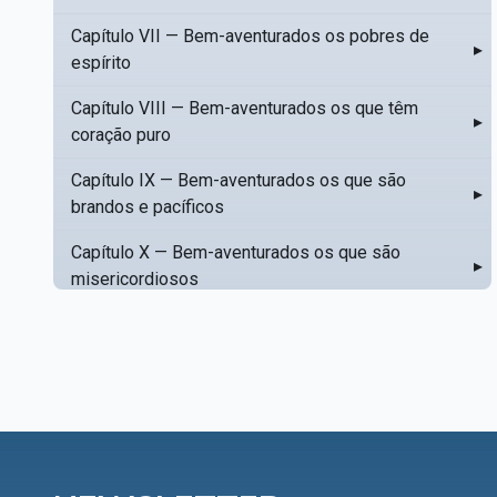
Capítulo VII — Bem-aventurados os pobres de
▸
espírito
Capítulo VIII — Bem-aventurados os que têm
▸
coração puro
Capítulo IX — Bem-aventurados os que são
▸
brandos e pacíficos
Capítulo X — Bem-aventurados os que são
▸
misericordiosos
Capítulo XI — Amar o próximo como a si mesmo
▸
Capítulo XII — Amai os vossos inimigos
▸
Capítulo XIII — Não saiba a vossa mão esquerda
▸
o que dê a vossa mão direita
Capítulo XIV — Honrai a vosso pai e a vossa mãe
▸