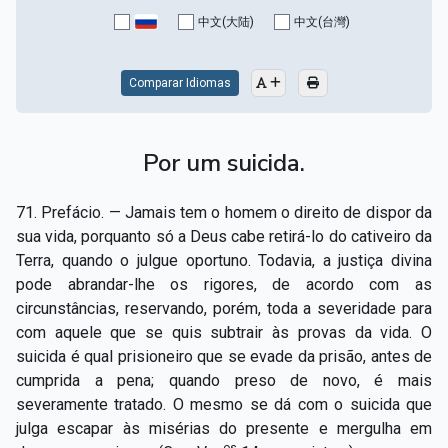
Capítulo XV — Fora da caridade não há salvação
▸
中文(大陆)
中文(台灣)
Capítulo XVI — Não se pode servir a Deus e a
▸
Mamon
Comparar Idiomas
Capítulo XVII — Sede perfeitos
▸
Por um suicida.
Capítulo XVIII — Muitos os chamados, poucos os
▸
escolhidos
71. Prefácio. — Jamais tem o homem o direito de dispor da
Capítulo XIX — A fé transporta montanhas
▸
sua vida, porquanto só a Deus cabe retirá-lo do cativeiro da
Terra, quando o julgue oportuno. Todavia, a justiça divina
Capítulo XX — Os trabalhadores da última hora
▸
pode abrandar-lhe os rigores, de acordo com as
circunstâncias, reservando, porém, toda a severidade para
Capítulo XXI — Haverá falsos cristos e falsos
▸
com aquele que se quis subtrair às provas da vida. O
profetas
suicida é qual prisioneiro que se evade da prisão, antes de
Capítulo XXII — Não separareis o que Deus juntou
▸
cumprida a pena; quando preso de novo, é mais
severamente tratado. O mesmo se dá com o suicida que
Capítulo XXIII — Estranha moral
▸
julga escapar às misérias do presente e mergulha em
os