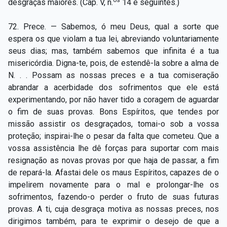
desgraças maiores. (Cap. V, n.
14 e seguintes.)
Capítulo XXIV — Não ponhais a candeia debaixo do
▸
alqueire
72. Prece. — Sabemos, ó meu Deus, qual a sorte que
espera os que violam a tua lei, abreviando voluntariamente
Capítulo XXV — Buscai e achareis
▸
seus dias; mas, também sabemos que infinita é a tua
Capítulo XXVI — Dai gratuitamente o que
misericórdia. Digna-te, pois, de estendê-la sobre a alma de
▸
gratuitamente recebestes
N. . . Possam as nossas preces e a tua comiseração
abrandar a acerbidade dos sofrimentos que ele está
Capítulo XXVII — Pedi e obtereis
▸
experimentando, por não haver tido a coragem de aguardar
o fim de suas provas. Bons Espíritos, que tendes por
Capítulo XXVIII — Coletânea de preces espíritas
▸
missão assistir os desgraçados, tomai-o sob a vossa
proteção; inspirai-lhe o pesar da falta que cometeu. Que a
vossa assistência lhe dê forças para suportar com mais
resignação as novas provas por que haja de passar, a fim
de repará-la. Afastai dele os maus Espíritos, capazes de o
impelirem novamente para o mal e prolongar-lhe os
sofrimentos, fazendo-o perder o fruto de suas futuras
provas. A ti, cuja desgraça motiva as nossas preces, nos
dirigimos também, para te exprimir o desejo de que a