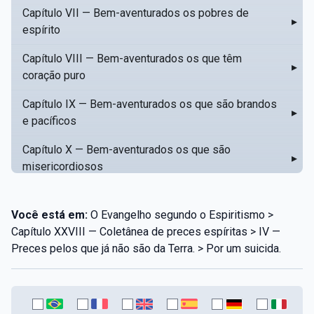
Capítulo VII — Bem-aventurados os pobres de
▸
espírito
Capítulo VIII — Bem-aventurados os que têm
▸
coração puro
Capítulo IX — Bem-aventurados os que são brandos
▸
e pacíficos
Capítulo X — Bem-aventurados os que são
▸
misericordiosos
Capítulo XI — Amar o próximo como a si mesmo
▸
Você está em:
O Evangelho segundo o Espiritismo >
Capítulo XII — Amai os vossos inimigos
▸
Capítulo XXVIII — Coletânea de preces espíritas > IV —
Preces pelos que já não são da Terra. > Por um suicida.
Capítulo XIII — Não saiba a vossa mão esquerda o
▸
que dê a vossa mão direita
Capítulo XIV — Honrai a vosso pai e a vossa mãe
▸