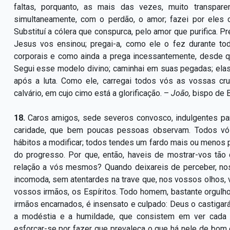
faltas, porquanto, as mais das vezes, muito transpar
simultaneamente, com o perdão, o amor; fazei por eles o
Substituí a cólera que conspurca, pelo amor que purifica. Pre
Jesus vos ensinou; pregai-a, como ele o fez durante to
corporais e como ainda a prega incessantemente, desde qu
Segui esse modelo divino; caminhai em suas pegadas; elas
após a luta. Como ele, carregai todos vós as vossas 
calvário, em cujo cimo está a glorificação. –
João,
bispo de B
18.
Caros amigos, sede severos convosco, indulgentes par
caridade, que bem poucas pessoas observam. Todos vós 
hábitos a modificar; todos tendes um fardo mais ou menos 
do progresso. Por que, então, haveis de mostrar-vos tão
relação a vós mesmos? Quando deixareis de perceber, no
incomoda, sem atentardes na trave que, nos vossos olhos,
vossos irmãos, os Espíritos. Todo homem, bastante orgulhos
irmãos encarnados, é insensato e culpado: Deus o castigará 
a modéstia e a humildade, que consistem em ver cada 
esforçar-se por fazer que prevaleça o que há nele de bom