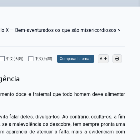
ulo X — Bem-aventurados os que são misericordiosos >
中文(大陆)
中文(台灣)
Comparar Idiomas
gência
ntimento doce e fraternal que todo homem deve alimentar
ta falar deles, divulgá-los. Ao contrário, oculta-os, a fim
, se a malevolência os descobre, tem sempre pronta uma
com aparência de atenuar a falta, mais a evidenciam com