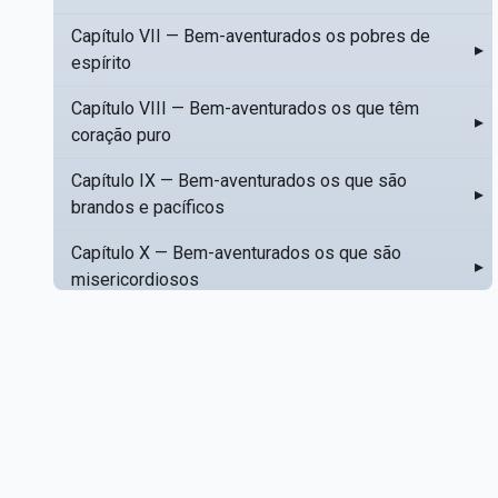
Capítulo VII — Bem-aventurados os pobres de
▸
espírito
Capítulo VIII — Bem-aventurados os que têm
▸
coração puro
Capítulo IX — Bem-aventurados os que são
▸
brandos e pacíficos
Capítulo X — Bem-aventurados os que são
▸
misericordiosos
Capítulo XI — Amar o próximo como a si mesmo
▸
Capítulo XII — Amai os vossos inimigos
▸
Capítulo XIII — Não saiba a vossa mão esquerda
▸
o que dê a vossa mão direita
Capítulo XIV — Honrai a vosso pai e a vossa mãe
▸