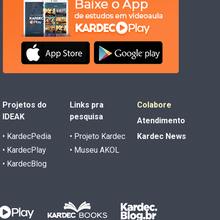
Projetos do
Links pra
Colabore
IDEAK
pesquisa
Atendimento
• KardecPedia
• Projeto Kardec
Kardec News
• KardecPlay
• Museu AKOL
• KardecBlog