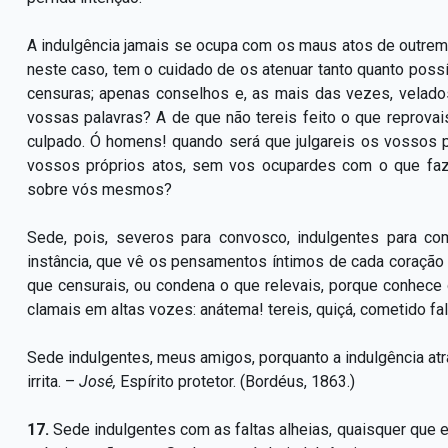
A indulgência jamais se ocupa com os maus atos de outrem
neste caso, tem o cuidado de os atenuar tanto quanto poss
censuras; apenas conselhos e, as mais das vezes, velados
vossas palavras? A de que não tereis feito o que reprovais
culpado. Ó homens! quando será que julgareis os vossos 
vossos próprios atos, sem vos ocupardes com o que fa
sobre vós mesmos?
Sede, pois, severos para convosco, indulgentes para co
instância, que vê os pensamentos íntimos de cada coração 
que censurais, ou condena o que relevais, porque conhece
clamais em altas vozes: anátema! tereis, quiçá, cometido fa
Sede indulgentes, meus amigos, porquanto a indulgência atra
irrita. –
José,
Espírito protetor. (Bordéus, 1863.)
17.
Sede indulgentes com as faltas alheias, quaisquer que 