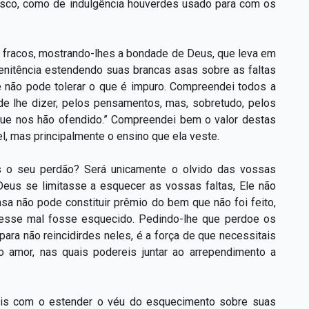
vosco, como de indulgência houverdes usado para com os
os fracos, mostrando-lhes a bondade de Deus, que leva em
penitência estendendo suas brancas asas sobre as faltas
 não pode tolerar o que é impuro. Compreendei todos a
 de lhe dizer, pelos pensamentos, mas, sobretudo, pelos
ue nos hão ofendido.” Compreendei bem o valor destas
l, mas principalmente o ensino que ela veste.
s o seu perdão? Será unicamente o olvido das vossas
Deus se limitasse a esquecer as vossas faltas, Ele não
a não pode constituir prêmio do bem que não foi feito,
 esse mal fosse esquecido. Pedindo-lhe que perdoe os
ara não reincidirdes neles, é a força de que necessitais
 amor, nas quais podereis juntar ao arrependimento a
eis com o estender o véu do esquecimento sobre suas