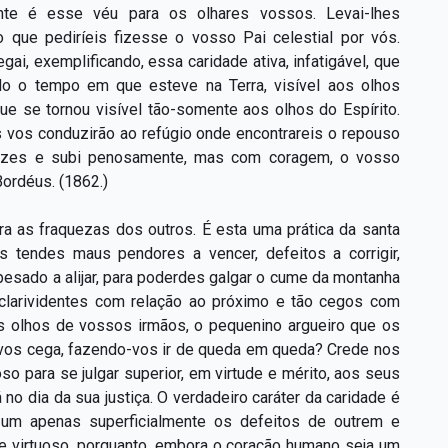
ente é esse véu para os olhares vossos. Levai-lhes
 que pediríeis fizesse o vosso Pai celestial por vós.
gai, exemplificando, essa caridade ativa, infatigável, que
do o tempo em que esteve na Terra, visível aos olhos
e se tornou visível tão-somente aos olhos do Espírito.
 vos conduzirão ao refúgio onde encontrareis o repouso
cruzes e subi penosamente, mas com coragem, o vosso
ordéus. (1862.)
a as fraquezas dos outros. É esta uma prática da santa
tendes maus pendores a vencer, defeitos a corrigir,
pesado a alijar, para poderdes galgar o cume da montanha
 clarividentes com relação ao próximo e tão cegos com
s olhos de vossos irmãos, o pequenino argueiro que os
 vos cega, fazendo-vos ir de queda em queda? Crede nos
o para se julgar superior, em virtude e mérito, aos seus
no dia da sua justiça. O verdadeiro caráter da caridade é
um apenas superficialmente os defeitos de outrem e
 e virtuoso, porquanto, embora o coração humano seja um