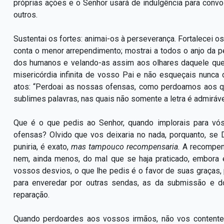
próprias ações e o Senhor usará de indulgência para con
outros.
Sustentai os fortes: animai-os à perseverança. Fortalecei 
conta o menor arrependimento; mostrai a todos o anjo da 
dos humanos e velando-as assim aos olhares daquele que
misericórdia infinita de vosso Pai e não esqueçais nunca
atos: “Perdoai as nossas ofensas, como perdoamos aos q
sublimes palavras, nas quais não somente a letra é admiráve
Que é o que pedis ao Senhor, quando implorais para vó
ofensas? Olvido que vos deixaria no nada, porquanto, se 
puniria, é exato,
mas tampouco recompensaria.
A recompens
nem, ainda menos, do mal que se haja praticado, embora
vossos desvios, o que lhe pedis é o favor de suas graças, p
para enveredar por outras sendas, as da submissão e do
reparação.
Quando perdoardes aos vossos irmãos, não vos content