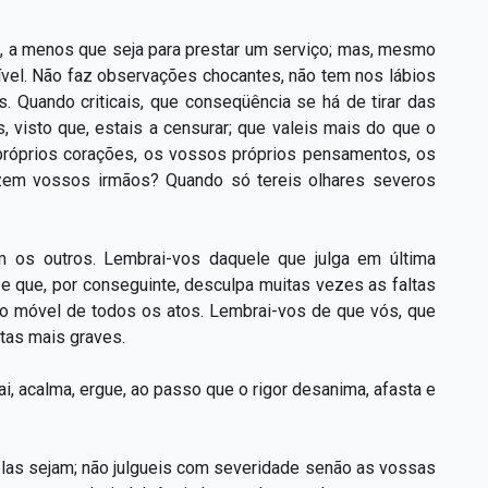
, a menos que seja para prestar um serviço; mas, mesmo
ível. Não faz observações chocantes, não tem nos lábios
. Quando criticais, que conseqüência se há de tirar das
, visto que, estais a censurar; que valeis mais do que o
próprios corações, os vossos próprios pensamentos, os
zem vossos irmãos? Quando só tereis olhares severos
m os outros. Lembrai-vos daquele que julga em última
e que, por conseguinte, desculpa muitas vezes as faltas
 o móvel de todos os atos. Lembrai-vos de que vós, que
ltas mais graves.
i, acalma, ergue, ao passo que o rigor desanima, afasta e
elas sejam; não julgueis com severidade senão as vossas