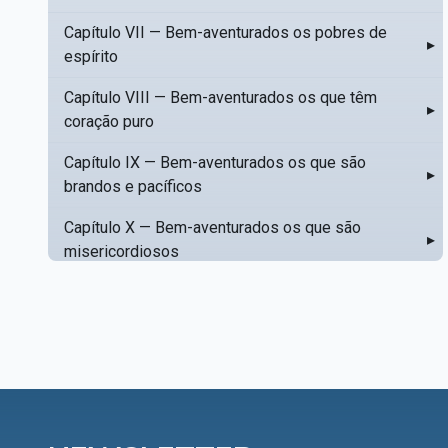
Capítulo VII — Bem-aventurados os pobres de
▸
espírito
Capítulo VIII — Bem-aventurados os que têm
▸
coração puro
Capítulo IX — Bem-aventurados os que são
▸
brandos e pacíficos
Capítulo X — Bem-aventurados os que são
▸
misericordiosos
Capítulo XI — Amar o próximo como a si mesmo
▸
Capítulo XII — Amai os vossos inimigos
▸
Capítulo XIII — Não saiba a vossa mão esquerda
▸
o que dê a vossa mão direita
Capítulo XIV — Honrai a vosso pai e a vossa mãe
▸