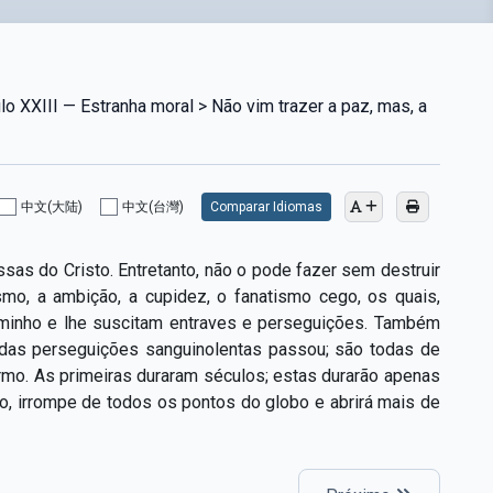
o XXIII — Estranha moral > Não vim trazer a paz, mas, a
中文(大陆)
中文(台灣)
Comparar Idiomas
ssas do Cristo. Entretanto, não o pode fazer sem destruir
mo, a ambição, a cupidez, o fanatismo cego, os quais,
 caminho e lhe suscitam entraves e perseguições. Também
e das perseguições sanguinolentas passou; são todas de
ermo. As primeiras duraram séculos; estas durarão apenas
co, irrompe de todos os pontos do globo e abrirá mais de