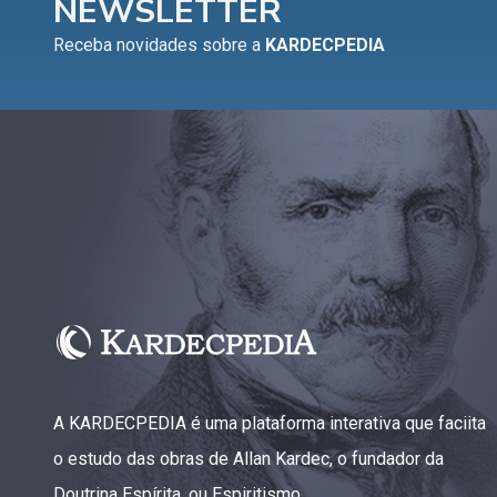
NEWSLETTER
Capítulo XV — Fora da caridade não há salvação
▸
Receba novidades sobre a
KARDECPEDIA
Capítulo XVI — Não se pode servir a Deus e a
▸
Mamon
Capítulo XVII — Sede perfeitos
▸
Capítulo XVIII — Muitos os chamados, poucos os
▸
escolhidos
Capítulo XIX — A fé transporta montanhas
▸
Capítulo XX — Os trabalhadores da última hora
▸
Capítulo XXI — Haverá falsos cristos e falsos
▸
profetas
A KARDECPEDIA é uma plataforma interativa que faciita
Capítulo XXII — Não separareis o que Deus
▸
o estudo das obras de Allan Kardec, o fundador da
juntou
Doutrina Espírita, ou Espiritismo.