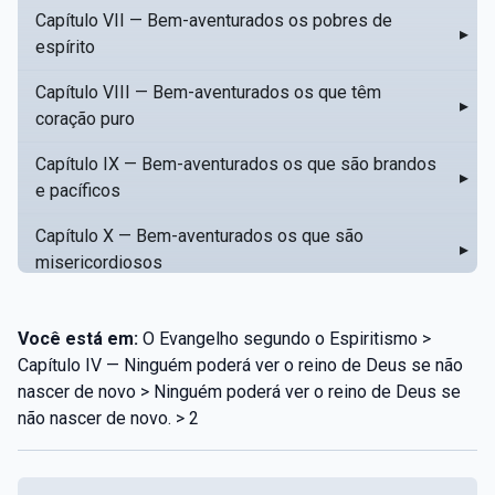
Capítulo VII — Bem-aventurados os pobres de
▸
espírito
Capítulo VIII — Bem-aventurados os que têm
▸
coração puro
Capítulo IX — Bem-aventurados os que são brandos
▸
e pacíficos
Capítulo X — Bem-aventurados os que são
▸
misericordiosos
Capítulo XI — Amar o próximo como a si mesmo
▸
Você está em:
O Evangelho segundo o Espiritismo >
Capítulo XII — Amai os vossos inimigos
▸
Capítulo IV — Ninguém poderá ver o reino de Deus se não
nascer de novo > Ninguém poderá ver o reino de Deus se
Capítulo XIII — Não saiba a vossa mão esquerda o
▸
não nascer de novo. > 2
que dê a vossa mão direita
Capítulo XIV — Honrai a vosso pai e a vossa mãe
▸