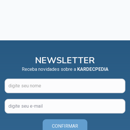
Capítulo XXIV — Não ponhais a candeia debaixo do
▸
alqueire
Capítulo XXV — Buscai e achareis
▸
Capítulo XXVI — Dai gratuitamente o que
▸
gratuitamente recebestes
Capítulo XXVII — Pedi e obtereis
▸
NEWSLETTER
Capítulo XXVIII — Coletânea de preces espíritas
▸
Receba novidades sobre a
KARDECPEDIA
CONFIRMAR