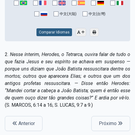
Capítulo XV — Fora da caridade não há salvação
▸
中文(大陆)
中文(台灣)
Capítulo XVI — Não se pode servir a Deus e a
▸
Mamon
Comparar Idiomas
Capítulo XVII — Sede perfeitos
▸
Capítulo XVIII — Muitos os chamados, poucos os
▸
2.
Nesse ínterim, Herodes, o Tetrarca, ouvira falar de tudo o
escolhidos
que fazia Jesus e seu espírito se achava em suspenso —
porque uns diziam que João Batista ressuscitara dentre os
Capítulo XIX — A fé transporta montanhas
▸
mortos; outros que aparecera Elias; e outros que um dos
Capítulo XX — Os trabalhadores da última hora
▸
antigos profetas ressuscitara. — Disse então Herodes:
“Mandei cortar a cabeça a João Batista; quem é então esse
Capítulo XXI — Haverá falsos cristos e falsos
de quem ouço dizer tão grandes coisas?” E ardia por vê-lo.
▸
profetas
(S. MARCOS, 6:14 a 16; S. LUCAS, 9:7 a 9.)
Capítulo XXII — Não separareis o que Deus juntou
▸
Anterior
Próximo
Capítulo XXIII — Estranha moral
▸