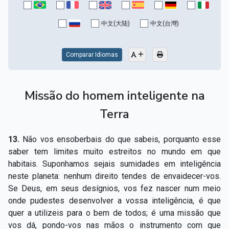
Capítulo XV — Fora da caridade não há salvação
▸
中文(大陆)
中文(台灣)
Capítulo XVI — Não se pode servir a Deus e a
▸
Mamon
Comparar Idiomas
Capítulo XVII — Sede perfeitos
▸
Capítulo XVIII — Muitos os chamados, poucos os
▸
Missão do homem inteligente na
escolhidos
Terra
Capítulo XIX — A fé transporta montanhas
▸
Capítulo XX — Os trabalhadores da última hora
▸
13.
Não vos ensoberbais do que sabeis, porquanto esse
saber tem limites muito estreitos no mundo em que
Capítulo XXI — Haverá falsos cristos e falsos
habitais. Suponhamos sejais sumidades em inteligência
▸
profetas
neste planeta: nenhum direito tendes de envaidecer-vos.
Se Deus, em seus desígnios, vos fez nascer num meio
Capítulo XXII — Não separareis o que Deus juntou
▸
onde pudestes desenvolver a vossa inteligência, é que
quer a utilizeis para o bem de todos; é uma missão que
Capítulo XXIII — Estranha moral
▸
vos dá, pondo-vos nas mãos o instrumento com que