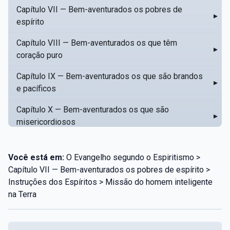
Capítulo VII — Bem-aventurados os pobres de
▸
espírito
Capítulo VIII — Bem-aventurados os que têm
▸
coração puro
Capítulo IX — Bem-aventurados os que são brandos
▸
e pacíficos
Capítulo X — Bem-aventurados os que são
▸
misericordiosos
Capítulo XI — Amar o próximo como a si mesmo
▸
Você está em:
O Evangelho segundo o Espiritismo >
Capítulo XII — Amai os vossos inimigos
▸
Capítulo VII — Bem-aventurados os pobres de espírito >
Instruções dos Espíritos > Missão do homem inteligente
Capítulo XIII — Não saiba a vossa mão esquerda o
▸
na Terra
que dê a vossa mão direita
Capítulo XIV — Honrai a vosso pai e a vossa mãe
▸