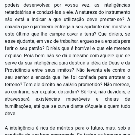
Capítulo XXIV — Não ponhais a candeia debaixo do
podeis desenvolver, por vossa vez, as inteligências
▸
alqueire
retardatárias e conduzi-las a ele. A natureza do instrumento
não está a indicar a que utilização deve prestar-se? A
Capítulo XXV — Buscai e achareis
▸
enxada que o jardineiro entrega a seu ajudante não mostra a
este último que lhe cumpre cavar a terra? Que diríeis, se
Capítulo XXVI — Dai gratuitamente o que
▸
esse ajudante, em vez de trabalhar, erguesse a enxada para
gratuitamente recebestes
ferir o seu patrão? Diríeis que é horrível e que ele merece
Capítulo XXVII — Pedi e obtereis
▸
expulso. Pois bem: não se dá o mesmo com aquele que se
serve da sua inteligência para destruir a idéia de Deus e da
Capítulo XXVIII — Coletânea de preces espíritas
▸
Providência entre seus irmãos? Não levanta ele contra o
seu senhor a enxada que lhe foi confiada para arrotear o
terreno? Tem ele direito ao salário prometido? Não merece,
ao contrário, ser expulso do jardim? Sê-lo-á, não duvideis, e
atravessará existências miseráveis e cheias de
humilhações, até que se curve diante dAquele a quem tudo
deve.
A inteligência é rica de méritos para o futuro, mas, sob a