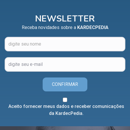
Capítulo XXIV — Não ponhais a candeia debaixo do
▸
alqueire
NEWSLETTER
Capítulo XXV — Buscai e achareis
▸
Receba novidades sobre a
KARDECPEDIA
Capítulo XXVI — Dai gratuitamente o que
▸
gratuitamente recebestes
Capítulo XXVII — Pedi e obtereis
▸
Capítulo XXVIII — Coletânea de preces espíritas
▸
CONFIRMAR
Aceito fornecer meus dados e receber comunicações
da KardecPedia.