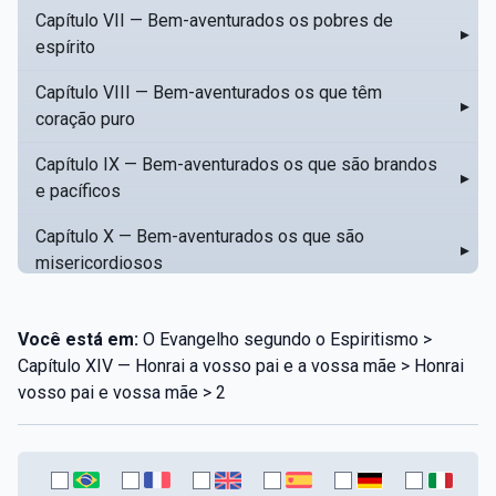
Capítulo VII — Bem-aventurados os pobres de
▸
espírito
Capítulo VIII — Bem-aventurados os que têm
▸
coração puro
Capítulo IX — Bem-aventurados os que são brandos
▸
e pacíficos
Capítulo X — Bem-aventurados os que são
▸
misericordiosos
Capítulo XI — Amar o próximo como a si mesmo
▸
Você está em:
O Evangelho segundo o Espiritismo >
Capítulo XII — Amai os vossos inimigos
▸
Capítulo XIV — Honrai a vosso pai e a vossa mãe > Honrai
vosso pai e vossa mãe > 2
Capítulo XIII — Não saiba a vossa mão esquerda o
▸
que dê a vossa mão direita
Capítulo XIV — Honrai a vosso pai e a vossa mãe
▸