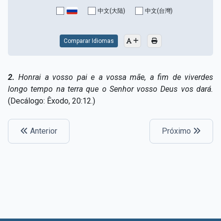
Capítulo XV — Fora da caridade não há salvação
▸
中文(大陆)
中文(台灣)
Capítulo XVI — Não se pode servir a Deus e a
▸
Mamon
Comparar Idiomas
Capítulo XVII — Sede perfeitos
▸
2.
Honrai a vosso pai e a vossa mãe, a fim de viverdes
Capítulo XVIII — Muitos os chamados, poucos os
▸
longo tempo na terra que o Senhor vosso Deus vos dará.
escolhidos
(Decálogo: Êxodo, 20:12.)
Capítulo XIX — A fé transporta montanhas
▸
Anterior
Próximo
Capítulo XX — Os trabalhadores da última hora
▸
Capítulo XXI — Haverá falsos cristos e falsos
▸
profetas
Capítulo XXII — Não separareis o que Deus juntou
▸
Capítulo XXIII — Estranha moral
▸