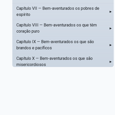
Capítulo VII — Bem-aventurados os pobres de
▸
espírito
Capítulo VIII — Bem-aventurados os que têm
▸
coração puro
Capítulo IX — Bem-aventurados os que são
▸
brandos e pacíficos
Capítulo X — Bem-aventurados os que são
▸
misericordiosos
Capítulo XI — Amar o próximo como a si mesmo
▸
Capítulo XII — Amai os vossos inimigos
▸
Capítulo XIII — Não saiba a vossa mão esquerda
▸
o que dê a vossa mão direita
Capítulo XIV — Honrai a vosso pai e a vossa mãe
▸