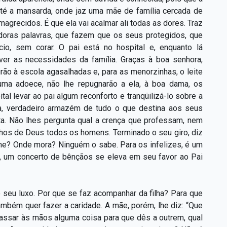
té a mansarda, onde jaz uma mãe de família cercada de
magrecidos. É que ela vai acalmar ali todas as dores. Traz
oras palavras, que fazem que os seus protegidos, que
cio, sem corar. O pai está no hospital e, enquanto lá
er as necessidades da família. Graças à boa senhora,
rão à escola agasalhadas e, para as menorzinhas, o leite
uma adoece, não lhe repugnarão a ela, à boa dama, os
al levar ao pai algum reconforto e tranqüilizá-lo sobre a
ra, verdadeiro armazém de tudo o que destina aos seus
ta. Não lhes pergunta qual a crença que professam, nem
lhos de Deus todos os homens. Terminado o seu giro, diz
me? Onde mora? Ninguém o sabe. Para os infelizes, é um
e, um concerto de bênçãos se eleva em seu favor ao Pai
o seu luxo. Por que se faz acompanhar da filha? Para que
ambém quer fazer a caridade. A mãe, porém, lhe diz: “Que
 passar às mãos alguma coisa para que dês a outrem, qual