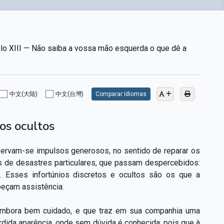
lo XIII — Não saiba a vossa mão esquerda o que dê a
中文(大陆)
中文(台灣)
Comparar Idiomas
ios ocultos
ervam-se impulsos generosos, no sentido de reparar os
es de desastres particulares, que passam despercebidos:
Esses infortúnios discretos e ocultos são os que a
peçam assistência.
, embora bem cuidado, e que traz em sua companhia uma
dida aparência, onde sem dúvida é conhecida, pois que à