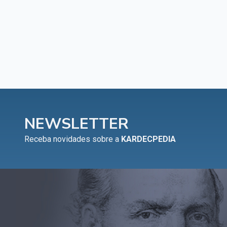
Capítulo XXIII — Estranha moral
▸
Capítulo XXIV — Não ponhais a candeia debaixo
▸
do alqueire
Capítulo XXV — Buscai e achareis
▸
Capítulo XXVI — Dai gratuitamente o que
▸
gratuitamente recebestes
Capítulo XXVII — Pedi e obtereis
▸
NEWSLETTER
Capítulo XXVIII — Coletânea de preces espíritas
▸
Receba novidades sobre a
KARDECPEDIA