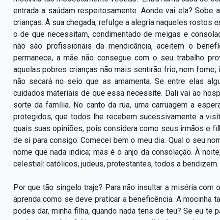
entrada a saúdam respeitosamente. Aonde vai ela? Sobe a
crianças. À sua chegada, refulge a alegria naqueles rostos e
o de que necessitam, condimentado de meigas e consolad
não são profissionais da mendicância, aceitem o benefí
permanece, a mãe não consegue com o seu trabalho prov
aquelas pobres crianças não mais sentirão frio, nem fome; i
não secará no seio que as amamenta. Se entre elas alg
cuidados materiais de que essa necessite. Dali vai ao hospit
sorte da família. No canto da rua, uma carruagem a espe
protegidos, que todos lhe recebem sucessivamente a visi
quais suas opiniões, pois considera como seus irmãos e fi
de si para consigo: Comecei bem o meu dia. Qual o seu no
nome que nada indica; mas é o anjo da consolação. À noit
celestial: católicos, judeus, protestantes, todos a bendizem.
Por que tão singelo traje? Para não insultar a miséria com 
aprenda como se deve praticar a beneficência. A mocinha t
podes dar, minha filha, quando nada tens de teu? Se eu te