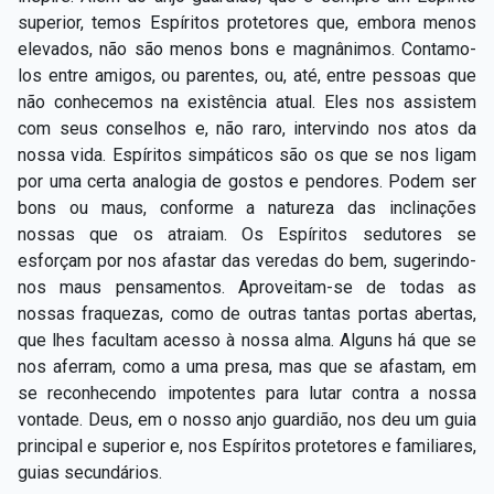
Capítulo XXIV — Não ponhais a candeia debaixo do
superior, temos Espíritos protetores que, embora menos
▸
alqueire
elevados, não são menos bons e magnânimos. Contamo-
los entre amigos, ou parentes, ou, até, entre pessoas que
Capítulo XXV — Buscai e achareis
▸
não conhecemos na existência atual. Eles nos assistem
com seus conselhos e, não raro, intervindo nos atos da
Capítulo XXVI — Dai gratuitamente o que
▸
nossa vida. Espíritos simpáticos são os que se nos ligam
gratuitamente recebestes
por uma certa analogia de gostos e pendores. Podem ser
Capítulo XXVII — Pedi e obtereis
▸
bons ou maus, conforme a natureza das inclinações
nossas que os atraiam. Os Espíritos sedutores se
Capítulo XXVIII — Coletânea de preces espíritas
▸
esforçam por nos afastar das veredas do bem, sugerindo-
nos maus pensamentos. Aproveitam-se de todas as
nossas fraquezas, como de outras tantas portas abertas,
que lhes facultam acesso à nossa alma. Alguns há que se
nos aferram, como a uma presa, mas que se afastam, em
se reconhecendo impotentes para lutar contra a nossa
vontade. Deus, em o nosso anjo guardião, nos deu um guia
principal e superior e, nos Espíritos protetores e familiares,
guias secundários.