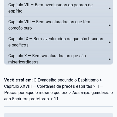
Capítulo VII — Bem-aventurados os pobres de
▸
espírito
Capítulo VIII — Bem-aventurados os que têm
▸
coração puro
Capítulo IX — Bem-aventurados os que são brandos
▸
e pacíficos
Capítulo X — Bem-aventurados os que são
▸
misericordiosos
Capítulo XI — Amar o próximo como a si mesmo
▸
Você está em:
O Evangelho segundo o Espiritismo >
Capítulo XII — Amai os vossos inimigos
▸
Capítulo XXVIII — Coletânea de preces espíritas > II —
Preces por aquele mesmo que ora. > Aos anjos guardiães e
Capítulo XIII — Não saiba a vossa mão esquerda o
▸
aos Espíritos protetores. > 11
que dê a vossa mão direita
Capítulo XIV — Honrai a vosso pai e a vossa mãe
▸