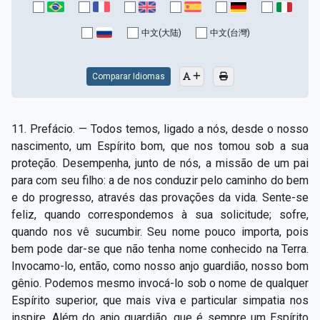
Capítulo XV — Fora da caridade não há salvação
▸
中文(大陆)
中文(台灣)
Capítulo XVI — Não se pode servir a Deus e a
▸
Mamon
Comparar Idiomas
Capítulo XVII — Sede perfeitos
▸
Capítulo XVIII — Muitos os chamados, poucos os
▸
11. Prefácio. — Todos temos, ligado a nós, desde o nosso
escolhidos
nascimento, um Espírito bom, que nos tomou sob a sua
proteção. Desempenha, junto de nós, a missão de um pai
Capítulo XIX — A fé transporta montanhas
▸
para com seu filho: a de nos conduzir pelo caminho do bem
Capítulo XX — Os trabalhadores da última hora
▸
e do progresso, através das provações da vida. Sente-se
feliz, quando correspondemos à sua solicitude; sofre,
Capítulo XXI — Haverá falsos cristos e falsos
quando nos vê sucumbir. Seu nome pouco importa, pois
▸
profetas
bem pode dar-se que não tenha nome conhecido na Terra.
Invocamo-lo, então, como nosso anjo guardião, nosso bom
Capítulo XXII — Não separareis o que Deus juntou
▸
gênio. Podemos mesmo invocá-lo sob o nome de qualquer
Capítulo XXIII — Estranha moral
▸
Espírito superior, que mais viva e particular simpatia nos
inspire. Além do anjo guardião, que é sempre um Espírito