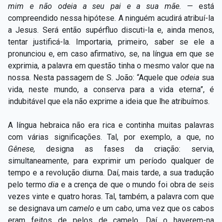
mim e não odeia a seu pai e a sua mãe. —
está
compreendido nessa hipótese. A ninguém acudirá atribuí-la
a Jesus. Será então supérfluo discuti-la e, ainda menos,
tentar justificá-la. Importaria, primeiro, saber se ele a
pronunciou e, em caso afirmativo, se, na língua em que se
exprimia, a palavra em questão tinha o mesmo valor que na
nossa. Nesta passagem de S. João: “Aquele que
odeia
sua
vida, neste mundo, a conserva para a vida eterna”, é
indubitável que ela não exprime a ideia que lhe atribuímos.
A língua hebraica não era rica e continha muitas palavras
com várias significações. Tal, por exemplo, a que, no
Gênese,
designa as fases da criação: servia,
simultaneamente, para exprimir um período qualquer de
tempo e a revolução diurna. Daí, mais tarde, a sua tradução
pelo termo
dia
e a crença de que o mundo foi obra de seis
vezes vinte e quatro horas. Tal, também, a palavra com que
se designava um
camelo
e um
cabo,
uma vez que os cabos
eram feitos de pelos de camelo. Daí o haverem-na