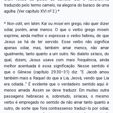
traduzido pelo termo
camelo,
na alegoria do buraco de uma
o
agulha. (Ver capítulo XVI n
2.) *
*
Non odit
, em latim:
Kaï
ou
miseï
em grego, não quer dizer
odiar, porém, amar menos. O que o verbo grego
miseïn
exprime, ainda melhor o expressa o verbo hebreu, de que
Jesus se há de ter servido. Esse verbo não significa
apenas odiar, mas, também amar menos, não amar
igualmente, tanto quanto a um outro. No dialeto siríaco, do
qual, dizem, Jesus usava com mais frequência, ainda
melhor acentuada é essa significação. Nesse sentido é
que o Gênese (capítulo 29:30–31) diz: “E Jacob amou
também mais a Raquel do que a Lia; Jeová, vendo que Lia
era odiada...” É evidente que o verdadeiro sentido aqui é:
menos amada. Assim se deve traduzir. Em muitas outra
passagens hebraicas e, sobretudo, siríacas, o mesmo
verbo é empregado no sentido de não amar tanto quanto a
outro, de sorte que fora contrassenso traduzi-lo por odiar,