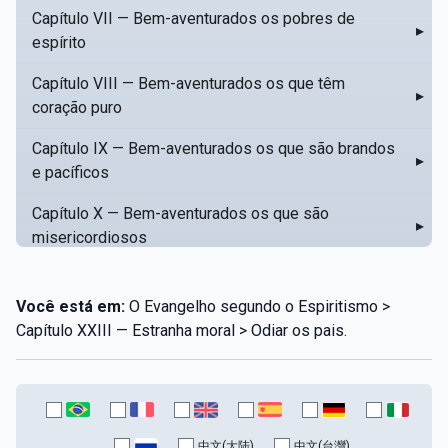
Capítulo VII — Bem-aventurados os pobres de
▸
espírito
Capítulo VIII — Bem-aventurados os que têm
▸
coração puro
Capítulo IX — Bem-aventurados os que são brandos
▸
e pacíficos
Capítulo X — Bem-aventurados os que são
▸
misericordiosos
Capítulo XI — Amar o próximo como a si mesmo
▸
Você está em:
O Evangelho segundo o Espiritismo >
Capítulo XII — Amai os vossos inimigos
▸
Capítulo XXIII — Estranha moral > Odiar os pais.
Capítulo XIII — Não saiba a vossa mão esquerda o
▸
que dê a vossa mão direita
Capítulo XIV — Honrai a vosso pai e a vossa mãe
▸
中文(大陆)
中文(台灣)