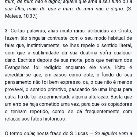
mim, de mim não é digno; aquele que ama a seu filho ou a
Capítulo XXIV — Não ponhais a candeia debaixo do
▸
sua filha, mais do que a mim, de mim não é digno.
(S.
alqueire
Mateus, 10:37.)
Capítulo XXV — Buscai e achareis
▸
3. Certas palavras, aliás muito raras, atribuídas ao Cristo,
Capítulo XXVI — Dai gratuitamente o que
fazem tão singular contraste com o seu modo habitual de
▸
gratuitamente recebestes
falar que, instintivamente, se lhes repele o sentido literal,
sem que a sublimidade da sua doutrina sofra qualquer
Capítulo XXVII — Pedi e obtereis
▸
dano. Escritas depois de sua morte, pois que nenhum dos
Evangelhos foi redigido enquanto ele vivia, lícito é
Capítulo XXVIII — Coletânea de preces espíritas
▸
acreditar-se que, em casos como este, o fundo do seu
pensamento não foi bem expresso, ou,
o que não é menos
provável, o sentido primitivo, passando de uma língua para
outra, há de ter experimentado alguma alteração. Basta que
um erro se haja cometido uma vez, para que os copiadores
o tenham repetido, como se dá frequentemente com
relação aos fatos históricos.
O termo
odiar,
nesta frase de S. Lucas —
Se alguém vem a