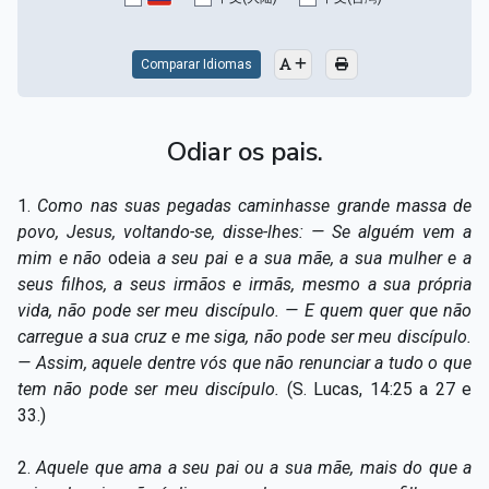
Capítulo XV — Fora da caridade não há salvação
▸
Capítulo XVI — Não se pode servir a Deus e a
Comparar Idiomas
▸
Mamon
Capítulo XVII — Sede perfeitos
▸
Odiar os pais.
Capítulo XVIII — Muitos os chamados, poucos os
▸
1.
Como nas suas pegadas caminhasse grande massa de
escolhidos
povo, Jesus, voltando-se, disse-lhes: — Se alguém vem a
Capítulo XIX — A fé transporta montanhas
▸
mim e não
odeia
a seu pai e a sua mãe, a sua mulher e a
seus filhos, a seus irmãos e irmãs, mesmo a sua própria
Capítulo XX — Os trabalhadores da última hora
▸
vida, não pode ser meu discípulo. — E quem quer que não
carregue a sua cruz e me siga, não pode ser meu discípulo.
Capítulo XXI — Haverá falsos cristos e falsos
▸
— Assim, aquele dentre vós que não renunciar a tudo o que
profetas
tem não pode ser meu discípulo.
(S. Lucas, 14:25 a 27 e
Capítulo XXII — Não separareis o que Deus juntou
▸
33.)
Capítulo XXIII — Estranha moral
▸
2.
Aquele que ama a seu pai ou a sua mãe, mais do que a