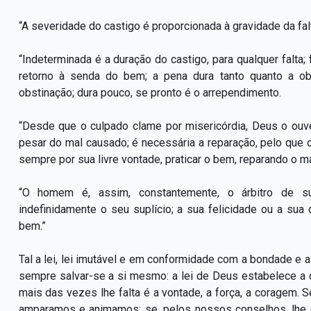
“A severidade do castigo é proporcionada à gravidade da fal
“Indeterminada é a duração do castigo, para qualquer falta
retorno à senda do bem; a pena dura tanto quanto a ob
obstinação; dura pouco, se pronto é o arrependimento.
“Desde que o culpado clame por misericórdia, Deus o ouv
pesar do mal causado; é necessária a reparação, pelo que
sempre por sua livre vontade, praticar o bem, reparando o mal
“O homem é, assim, constantemente, o árbitro de sua
indefinidamente o seu suplício; a sua felicidade ou a su
bem.”
Tal a lei, lei imutável e em conformidade com a bondade e a 
sempre salvar-se a si mesmo: a lei de Deus estabelece a 
mais das vezes lhe falta é a vontade, a força, a coragem. 
amparamos e animamos; se, pelos nossos conselhos, lhe 