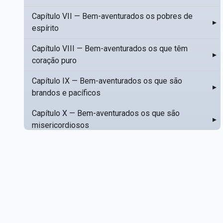
Capítulo VII — Bem-aventurados os pobres de
▸
espírito
Capítulo VIII — Bem-aventurados os que têm
▸
coração puro
Capítulo IX — Bem-aventurados os que são
▸
brandos e pacíficos
Capítulo X — Bem-aventurados os que são
▸
misericordiosos
Capítulo XI — Amar o próximo como a si mesmo
▸
Capítulo XII — Amai os vossos inimigos
▸
Capítulo XIII — Não saiba a vossa mão esquerda
▸
o que dê a vossa mão direita
Capítulo XIV — Honrai a vosso pai e a vossa mãe
▸