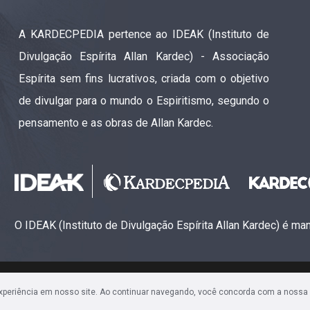
A KARDECPEDIA pertence ao IDEAK (Instituto de
Divulgação Espírita Allan Kardec) - Associação
Espírita sem fins lucrativos, criada com o objetivo
de divulgar para o mundo o Espiritismo, segundo o
pensamento e as obras de Allan Kardec.
O IDEAK (Instituto de Divulgação Espírita Allan Kardec) é m
ão Espírita Allan Kardec (CNPJ: 28.283.924/0001-61)
experiência em nosso site. Ao continuar navegando, você concorda com a nossa
Sala 1704 • Centro • CEP 80240-000 • Curitiba, PR