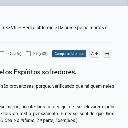
lo XXVII — Pedi e obtereis > Da prece pelos mortos e
中文(大陆)
中文(台灣)
Comparar Idiomas
los Espíritos sofredores.
 são proveitosas, porque, verificando que há quem neles
reanima-os, incute-lhes o desejo de se elevarem pelo
ia-lhes do mal o pensamento. É nesse sentido que lhes
:
O Céu e o Inferno
, 2.ª parte,
Exemplos
.)