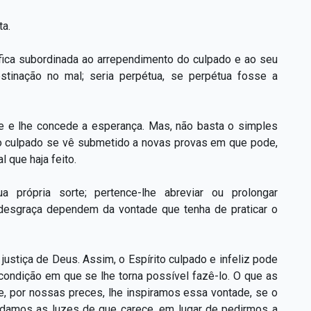
ta.
; fica subordinada ao arrependimento do culpado e ao seu
stinação no mal; seria perpétua, se perpétua fosse a
e e lhe concede a esperança. Mas, não basta o simples
 o culpado se vê submetido a novas provas em que pode,
 que haja feito.
 própria sorte; pertence-lhe abreviar ou prolongar
a desgraça dependem da vontade que tenha de praticar o
justiça de Deus. Assim, o Espírito culpado e infeliz pode
condição em que se lhe torna possível fazê-lo. O que as
Se, por nossas preces, lhe inspiramos essa vontade, se o
damos as luzes de que carece, em lugar de pedirmos a