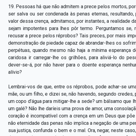
19. Pessoas há que não admitem a prece pelos mortos, porq
ser salva ou ser condenada às penas eternas, resultando, 
valor dessa crença, admitamos, por instantes, a realidade 
sejam impotentes para lhes pôr termo. Perguntamos se, ne
recusar a prece pelos réprobos? Tais preces, por mais imp
demonstração de piedade capaz de abrandar-lhes os sofri
perpétuas, quando mesmo não haja a mínima esperança d
caridosa ir carregar-lhe os grilhões, para aliviá-lo do 
dever-se-á, por não haver para o doente esperança nenhu
alívio?
Lembrai-vos de que, entre os réprobos, pode achar-se uma
mãe, ou um filho, e dizei se, não havendo, segundo credes, 
um copo d’água para mitigar-lhe a sede? um bálsamo que lh
um galé? Não lhe daríeis uma prova de amor, uma consolação?
coração é incompatível com a crença em um Deus que põe 
não eternidade das penas não implica a negação de uma pe
sua justiça, confunda o bem e o mal. Ora, negar, neste caso,