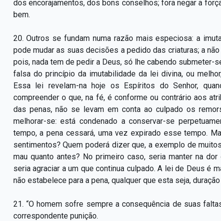
dos encorajamentos, dos bons conselhos; fora negar a for
bem.
20. Outros se fundam numa razão mais especiosa: a imuta
pode mudar as suas decisões a pedido das criaturas; a não
pois, nada tem de pedir a Deus, só lhe cabendo submeter-se
falsa do princípio da imutabilidade da lei divina, ou melhor
Essa lei revelam-na hoje os Espíritos do Senhor, qu
compreender o que, na fé, é conforme ou contrário aos at
das penas, não se levam em conta ao culpado os remorso
melhorar-se: está condenado a conservar-se perpetuame
tempo, a pena cessará, uma vez expirado esse tempo. Ma
sentimentos? Quem poderá dizer que, a exemplo de muitos c
mau quanto antes? No primeiro caso, seria manter na do
seria agraciar a um que continua culpado. A lei de Deus é ma
não estabelece para a pena, qualquer que esta seja, duraçã
21. “O homem sofre sempre a consequência de suas faltas
correspondente punição.