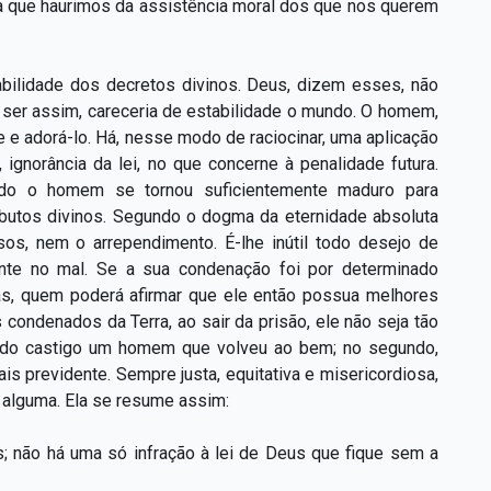
ça que haurimos da assistência moral dos que nos querem
bilidade dos decretos divinos. Deus, dizem esses, não
 ser assim, careceria de estabilidade o mundo. O homem,
 e adorá-lo. Há, nesse modo de raciocinar, uma aplicação
, ignorância da lei, no que concerne à penalidade futura.
ando o homem se tornou suficientemente maduro para
ributos divinos. Segundo o dogma da eternidade absoluta
s, nem o arrependimento. É-lhe inútil todo desejo de
nte no mal. Se a sua condenação foi por determinado
s, quem poderá afirmar que ele então possua melhores
ondenados da Terra, ao sair da prisão, ele não seja tão
r do castigo um homem que volveu ao bem; no segundo,
is previdente. Sempre justa, equitativa e misericordiosa,
o alguma. Ela se resume assim:
; não há uma só infração à lei de Deus que fique sem a