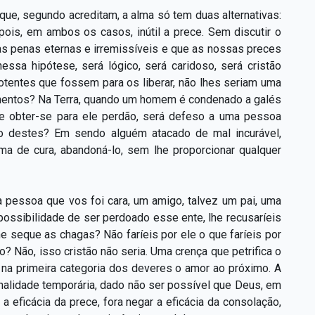
ue, segundo acreditam, a alma só tem duas alternativas:
pois, em ambos os casos, inútil a prece. Sem discutir o
das penas eternas e irremissíveis e que as nossas preces
ssa hipótese, será lógico, será caridoso, será cristão
otentes que fossem para os liberar, não lhes seriam uma
mentos? Na Terra, quando um homem é condenado a galés
e obter-se para ele perdão, será defeso a uma pessoa
peso destes? Em sendo alguém atacado de mal incurável,
ma de cura, abandoná-lo, sem lhe proporcionar qualquer
 pessoa que vos foi cara, um amigo, talvez um pai, uma
possibilidade de ser perdoado esse ente, lhe recusaríeis
e seque as chagas? Não faríeis por ele o que faríeis por
 Não, isso cristão não seria. Uma crença que petrifica o
na primeira categoria dos deveres o amor ao próximo. A
nalidade temporária, dado não ser possível que Deus, em
 a eficácia da prece, fora negar a eficácia da consolação,