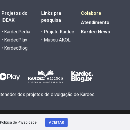
Projetos do
Links pra
Colabore
IDEAK
pesquisa
Atendimento
• KardecPedia
• Projeto Kardec
Kardec News
• KardecPlay
• Museu AKOL
• KardecBlog
antenedor dos projetos de divulgação de Kardec.
Política de Privacidade
.
ACEITAR