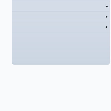
▸
▸
▸