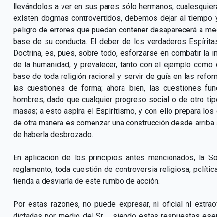
llevándolos a ver en sus pares sólo hermanos, cualesquier
existen dogmas controvertidos, debemos dejar al tiempo y 
peligro de errores que puedan contener desaparecerá a med
base de su conducta. El deber de los verdaderos Espírita
Doctrina, es, pues, sobre todo, esforzarse en combatir la 
de la humanidad, y prevalecer, tanto con el ejemplo como c
base de toda religión racional y servir de guía en las ref
las cuestiones de forma; ahora bien, las cuestiones fu
hombres, dado que cualquier progreso social o de otro ti
masas; a esto aspira el Espiritismo, y con ello prepara los
de otra manera es comenzar una construcción desde arriba 
de haberla desbrozado.
En aplicación de los principios antes mencionados, la S
reglamento, toda cuestión de controversia religiosa, polític
tienda a desviarla de este rumbo de acción.
Por estas razones, no puede expresar, ni oficial ni extra
dictadas por medio del Sr...., siendo estas respuestas es