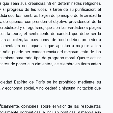
a que sean sus creencias. Si en determinadas religiones
al progreso de las luces la tarea de su purificación; el
ida que los hombres hagan del principio de la caridad la
s, de quienes comprenden el objetivo providencial de la
incredulidad y el egoísmo, que son las verdaderas plagas
on la teoría, el sentimiento de caridad, que debe ser la
ormas sociales; las cuestiones de fondo deben preceder a
ndamentales son aquellas que apuntan a mejorar a los
po sólo puede ser consecuencia del mejoramiento de las
 caminos para todo tipo de progreso moral. Querer actuar
antes de poner sus cimientos; se siembra en tierra antes
ociedad Espírita de París se ha prohibido, mediante su
a y economía social, y no cederá a ninguna incitación que
oficialmente, opiniones sobre el valor de las respuestas
encialmente dogmáticas, e incluso políticas, y menos aún