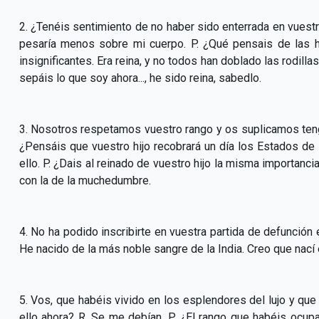
2. ¿Tenéis sentimiento de no haber sido enterrada en vuestro p
pesaría menos sobre mi cuerpo. P. ¿Qué pensais de las 
insignificantes. Era reina, y no todos han doblado las rodilla
sepáis lo que soy ahora..., he sido reina, sabedlo.
3. Nosotros respetamos vuestro rango y os suplicamos teng
¿Pensáis que vuestro hijo recobrará un día los Estados de 
ello. P. ¿Dais al reinado de vuestro hijo la misma importanc
con la de la muchedumbre.
4. No ha podido inscribirte en vuestra partida de defunción 
He nacido de la más noble sangre de la India. Creo que nací 
5. Vos, que habéis vivido en los esplendores del lujo y q
ello ahora? R. Se me debían. P. ¿El rango que habéis ocup