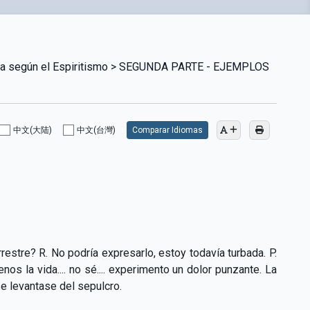
ina según el Espiritismo > SEGUNDA PARTE - EJEMPLOS
中文(大陆)
中文(台灣)
Comparar Idiomas
estre? R. No podría expresarlo, estoy todavía turbada. P.
os la vida.... no sé.... experimento un dolor punzante. La
se levantase del sepulcro.