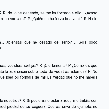
? R. No lo he deseado, se me ha forzado a ello... ¿Acaso
especto a mí? P. ¿Quién os ha forzado a venir? R. No lo
o.
..., ¿piensas que he cesado de serlo? ... Sois poco
.
os, vuestras sortijas? R. ¡Ciertamente! P ¿Cómo es que
itu la apariencia sobre todo de vuestros adornos? R. No
é qué idea os formáis de mí! Es verdad que no me habéis
nosotros? R. Si pudiera, no estaría aquí, ¡me tratáis con
tened piedad de su ceguera. Que os sirva de ejemplo, no