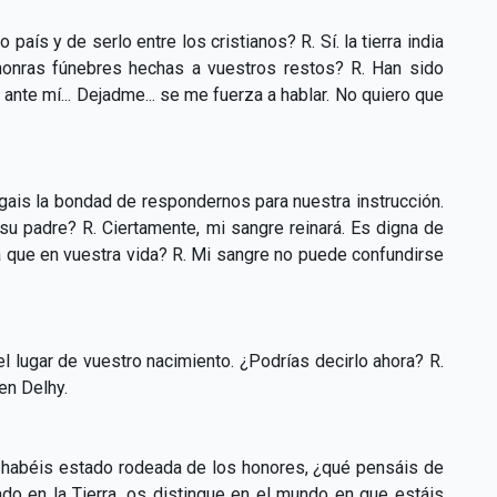
aís y de serlo entre los cristianos? R. Sí. la tierra india
honras fúnebres hechas a vuestros restos? R. Han sido
s ante mí... Dejadme... se me fuerza a hablar. No quiero que
ais la bondad de respondernos para nuestra instrucción.
su padre? R. Ciertamente, mi sangre reinará. Es digna de
ia que en vuestra vida? R. Mi sangre no puede confundirse
el lugar de vuestro nacimiento. ¿Podrías decirlo ahora? R.
en Delhy.
ue habéis estado rodeada de los honores, ¿qué pensáis de
ado en la Tierra, os distingue en el mundo en que estáis