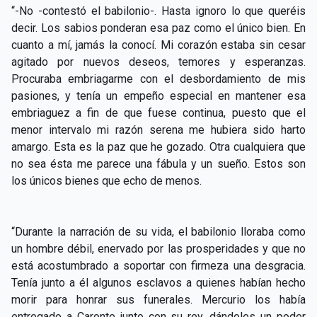
“-No -contestó el babilonio-. Hasta ignoro lo que queréis
decir. Los sabios ponderan esa paz como el único bien. En
cuanto a mí, jamás la conocí. Mi corazón estaba sin cesar
agitado por nuevos deseos, temores y esperanzas.
Procuraba embriagarme con el desbordamiento de mis
pasiones, y tenía un empeño especial en mantener esa
embriaguez a fin de que fuese continua, puesto que el
menor intervalo mi razón serena me hubiera sido harto
amargo. Esta es la paz que he gozado. Otra cualquiera que
no sea ésta me parece una fábula y un sueño. Estos son
los únicos bienes que echo de menos.
“Durante la narración de su vida, el babilonio lloraba como
un hombre débil, enervado por las prosperidades y que no
está acostumbrado a soportar con firmeza una desgracia.
Tenía junto a él algunos esclavos a quienes habían hecho
morir para honrar sus funerales. Mercurio los había
entregado a Caronte junto con su rey, dándoles un poder