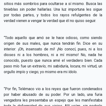
sitios más sombríos para ocultarse a sí mismo. Busca las
tinieblas sin poder hallarlas. Una luz importuna les sigue
por todas partes, y todos los rayos refulgentes de la
verdad vienen a vengar la verdad que él no quiso seguir.
“Todo aquello que amó se le hace odioso, como siendo
origen de sus males, que nunca tendrán fin. Dice en su
interior: ¡Oh, insensato de mí! ¡No conocí, pues, ni a los
dioses ni a los hombres, ni a mí mismo! No, nada he
conocido, puesto que nunca amé el verdadero bien. Cada
paso mío fue un extravío; mi sabiduría, locura; mi virtud, un
orgullo impío y ciego; yo mismo era mi ídolo.
“Por fin, Telémaco vio a los reyes que fueron condenados
por haber abusado de su poder. Por un lado, una furia
vengadora les presentaba un espejo que les manifestaba
toda la deformidad de sus vicios. Allí veían, sin poderlo