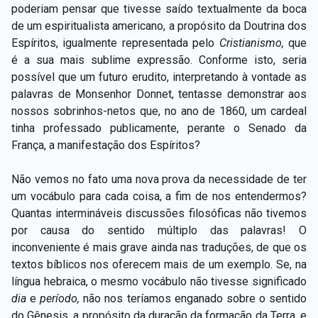
poderiam pensar que tivesse saído textualmente da boca
de um espiritualista americano, a propósito da Doutrina dos
Espíritos, igualmente representada pelo
Cristianismo,
que
é a sua mais sublime expressão. Conforme isto, seria
possível que um futuro erudito, interpretando à vontade as
palavras de Monsenhor Donnet, tentasse demonstrar aos
nossos sobrinhos-netos que, no ano de 1860, um cardeal
tinha professado publicamente, perante o Senado da
França, a manifestação dos Espíritos?
Não vemos no fato uma nova prova da necessidade de ter
um vocábulo para cada coisa, a fim de nos entendermos?
Quantas intermináveis discussões filosóficas não tivemos
por causa do sentido múltiplo das palavras! O
inconveniente é mais grave ainda nas traduções, de que os
textos bíblicos nos oferecem mais de um exemplo. Se, na
língua hebraica, o mesmo vocábulo não tivesse significado
dia
e
período,
não nos teríamos enganado sobre o sentido
do Gênesis, a propósito da duração da formação da Terra, e