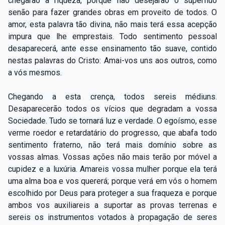
chegarão à riqueza, porque não desejarão o supérfluo
senão para fazer grandes obras em proveito de todos. O
amor, esta palavra tão divina, não mais terá essa acepção
impura que lhe emprestais. Todo sentimento pessoal
desaparecerá, ante esse ensinamento tão suave, contido
nestas palavras do Cristo: Amai-vos uns aos outros, como
a vós mesmos.
Chegando a esta crença, todos sereis médiuns.
Desaparecerão todos os vícios que degradam a vossa
Sociedade. Tudo se tornará luz e verdade. O egoísmo, esse
verme roedor e retardatário do progresso, que abafa todo
sentimento fraterno, não terá mais domínio sobre as
vossas almas. Vossas ações não mais terão por móvel a
cupidez e a luxúria. Amareis vossa mulher porque ela terá
uma alma boa e vos quererá; porque verá em vós o homem
escolhido por Deus para proteger a sua fraqueza e porque
ambos vos auxiliareis a suportar as provas terrenas e
sereis os instrumentos votados à propagação de seres