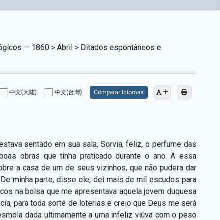
lógicos — 1860 > Abril > Ditados espontâneos e
中文(大陆)
中文(台灣)
Comparar Idiomas
stava sentado em sua sala. Sorvia, feliz, o perfume das
 boas obras que tinha praticado durante o ano. A essa
obre a casa de um de seus vizinhos, que não pudera dar
 De minha parte, disse ele, dei mais de mil escudos para
ancos na bolsa que me apresentava aquela jovem duquesa
ia, para toda sorte de loterias e creio que Deus me será
 esmola dada ultimamente a uma infeliz viúva com o peso