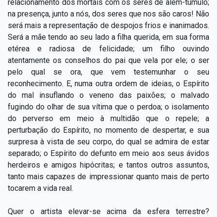
relacionamento dos mortais com os seres de além-túmulo;
na presença, junto a nós, dos seres que nos são caros! Não
será mais a representação de despojos frios e inanimados.
Será a mãe tendo ao seu lado a filha querida, em sua forma
etérea e radiosa de felicidade; um filho ouvindo
atentamente os conselhos do pai que vela por ele; o ser
pelo qual se ora, que vem testemunhar o seu
reconhecimento. E, numa outra ordem de ideias, o Espírito
do mal insuflando o veneno das paixões; o malvado
fugindo do olhar de sua vítima que o perdoa; o isolamento
do perverso em meio à multidão que o repele; a
perturbação do Espírito, no momento de despertar, e sua
surpresa à vista de seu corpo, do qual se admira de estar
separado; o Espírito do defunto em meio aos seus ávidos
herdeiros e amigos hipócritas; e tantos outros assuntos,
tanto mais capazes de impressionar quanto mais de perto
tocarem a vida real.
Quer o artista elevar-se acima da esfera terrestre?