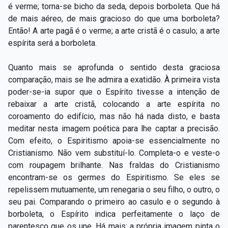
é verme; torna-se bicho da seda, depois borboleta. Que há
de mais aéreo, de mais gracioso do que uma borboleta?
Então! A arte pagã é o verme; a arte cristã é o casulo; a arte
espírita será a borboleta.
Quanto mais se aprofunda o sentido desta graciosa
comparação, mais se lhe admira a exatidão. À primeira vista
poder-se-ia supor que o Espírito tivesse a intenção de
rebaixar a arte cristã, colocando a arte espírita no
coroamento do edifício, mas não há nada disto, e basta
meditar nesta imagem poética para lhe captar a precisão.
Com efeito, o Espiritismo apoia-se essencialmente no
Cristianismo. Não vem substituí-lo. Completa-o e veste-o
com roupagem brilhante. Nas fraldas do Cristianismo
encontram-se os germes do Espiritismo. Se eles se
repelissem mutuamente, um renegaria o seu filho, o outro, o
seu pai. Comparando o primeiro ao casulo e o segundo à
borboleta, o Espírito indica perfeitamente o laço de
parentesco que os une. Há mais: a própria imagem pinta o