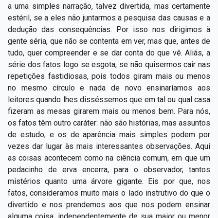
a uma simples narração, talvez divertida, mas certamente
estéril, se a eles não juntarmos a pesquisa das causas e a
dedução das consequências. Por isso nos dirigimos à
gente séria, que não se contenta em ver, mas que, antes de
tudo, quer compreender e se dar conta do que vê. Aliás, a
série dos fatos logo se esgota, se não quisermos cair nas
repetições fastidiosas, pois todos giram mais ou menos
no mesmo círculo e nada de novo ensinaríamos aos
leitores quando lhes disséssemos que em tal ou qual casa
fizeram as mesas girarem mais ou menos bem. Para nós,
os fatos têm outro caráter: não são histórias, mas assuntos
de estudo, e os de aparência mais simples podem por
vezes dar lugar às mais interessantes observações. Aqui
as coisas acontecem como na ciência comum, em que um
pedacinho de erva encerra, para o observador, tantos
mistérios quanto uma árvore gigante. Eis por que, nos
fatos, consideramos muito mais o lado instrutivo do que o
divertido e nos prendemos aos que nos podem ensinar
alguma coisa, independentemente de sua maior ou menor