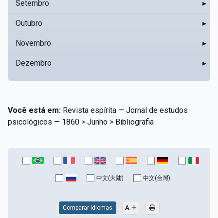
Setembro
▸
Outubro
▸
Novembro
▸
Dezembro
▸
Você está em:
Revista espírita — Jornal de estudos
psicológicos — 1860 > Junho > Bibliografia
中文(大陆)
中文(台灣)
Comparar Idiomas