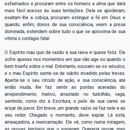
esfaimados e procuram entre os homens a alma que dará
mais fácil acesso às suas tentações. Dela se apoderam,
exaltam-lhe a cobiça, procuram extinguir a fé em Deus e
quando, enfim, donos de sua consciência, veem a presa
dominada, estendem sobre tudo o que se aproxima de sua
vítima o contágio fatal.
O Espírito mau que dá vazão à sua raiva é quase feliz. Ele
sofre apenas nos momentos em que não age ou quando o
bem triunfa sobre o mal. Entretanto, escoam-se os séculos,
e o mau Espírito sente-se de súbito invadido pelas trevas.
Aperta-se o seu círculo de ação, e sua consciência, até
então muda, lhe faz sentir as pontas aceradas do
arrependimento. Inativo, arrastado no turbilhão, vaga,
sentindo, como diz a Escritura, o pelo de sua carne se
eriçar de pavor. Em breve, um grande vazio se faz nele e ao
seu redor. Chegado o momento, deve expiar. Lá está,
ameaçadora, a reencarnação. Ele vê, como numa miragem,
as provas terríveis que o esperam. Quereria recuar, mas