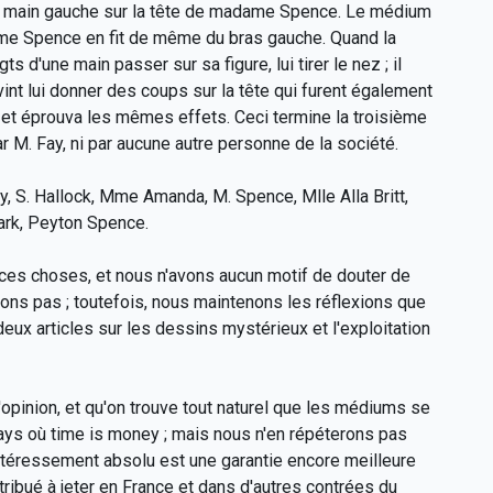
a main gauche sur la tête de madame Spence. Le médium
ame Spence en fit de même du bras gauche. Quand la
s d'une main passer sur sa figure, lui tirer le nez ; il
 vint lui donner des coups sur la tête qui furent également
et éprouva les mêmes effets. Ceci termine la troisième
par M. Fay, ni par aucune autre personne de la société.
y, S. Hallock, Mme Amanda, M. Spence, Mlle Alla Britt,
Clark, Peyton Spence.
ces choses, et nous n'avons aucun motif de douter de
ions pas ; toutefois, nous maintenons les réflexions que
ux articles sur les dessins mystérieux et l'exploitation
l'opinion, et qu'on trouve tout naturel que les médiums se
pays où time is money ; mais nous n'en répéterons pas
ntéressement absolu est une garantie encore meilleure
tribué à jeter en France et dans d'autres contrées du