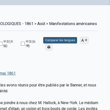
GIQUES - 1861 > Août > Manifestations américaines
Comparer les langues
中文(大
中文(台
陆)
灣)
8 mai 1861
.
les avons réunis pour être publiés par le Banner, et nous
rité.
se joindre à nous chez M. Hallock, à New-York. Le médium
rnet d'étain, un violon et trois bouts de corde. Les invités