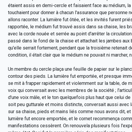
étaient assis en demi-cercle et faisaient face au médium, la
touchaient pour donner à chacun l'assurance que personne n
allons raconter. La lumière fut ôtée, et les invités furent pr
rapportée, le médium fut trouvé assis dans sa chaise, les b
avec la corde nouée et serrée au point d'arrêter la circulation 
passé dans le fond de la chaise et attachait les jambes aux 
qu'elle serrait fortement, pendant que la troisième retenait
condition, il était clair que le médium ne pouvait ni marcher, 
Un membre du cercle plaça une feuille de papier sur le planc
contour des pieds. La lumière fut emportée, et presque immé
se mit à frapper rapidement et violemment sur la table, de ma
voix qui conversait avec les membres de la société ; l'articula
d'une voix mâle, et le ton quelquefois plus haut que celui de l
soit peu gutturale et moins distincte, conversait aussi avec 
sur sa chaise, pieds et mains liés comme nous avons dit, et 
lumière fut encore emportée, et le cornet recommença comme 
manifestations cessèrent. On renouvela plusieurs fois l'expé