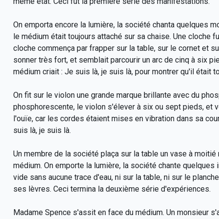
même état. Ceci fut la première série des manifestations.
On emporta encore la lumière, la société chanta quelques mo
le médium était toujours attaché sur sa chaise. Une cloche fut 
cloche commença par frapper sur la table, sur le cornet et sur 
sonner très fort, et semblait parcourir un arc de cinq à six 
médium criait : Je suis là, je suis là, pour montrer qu'il était
On fit sur le violon une grande marque brillante avec du phosph
phosphorescente, le violon s'élever à six ou sept pieds, et vo
l'ouïe, car les cordes étaient mises en vibration dans sa cours
suis là, je suis là.
Un membre de la société plaça sur la table un vase à moitié 
médium. On emporte la lumière, la société chante quelques ins
vide sans aucune trace d'eau, ni sur la table, ni sur le planch
ses lèvres. Ceci termina la deuxième série d'expériences.
Madame Spence s'assit en face du médium. Un monsieur s'ass