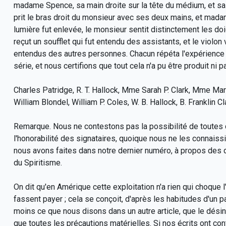
madame Spence, sa main droite sur la tête du médium, et s
prit le bras droit du monsieur avec ses deux mains, et mad
lumière fut enlevée, le monsieur sentit distinctement les doigt
reçut un soufflet qui fut entendu des assistants, et le violon
entendus des autres personnes. Chacun répéta l'expérience 
série, et nous certifions que tout cela n'a pu être produit ni 
Charles Patridge, R. T. Hallock, Mme Sarah P. Clark, Mme Mar
William Blondel, William P. Coles, W. B. Hallock, B. Franklin 
Remarque. Nous ne contestons pas la possibilité de toutes 
l'honorabilité des signataires, quoique nous ne les connaiss
nous avons faites dans notre dernier numéro, à propos des de
du Spiritisme.
On dit qu'en Amérique cette exploitation n'a rien qui choque 
fassent payer ; cela se conçoit, d'après les habitudes d'un 
moins ce que nous disons dans un autre article, que le dési
que toutes les précautions matérielles. Si nos écrits ont con