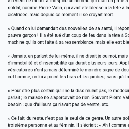
« Il vient de mourir à l'hospice un homme qui était en proie à
soldat, nommé Pierre Valin, qui avait été blessé à la tête à 
cicatrisée, mais depuis ce moment il se croyait mort.
« Quand on lui demandait des nouvelles de sa santé, il répon
pauvre garçon ! Il a été tué d'un coup de feu dans la tête à S
machine qu'ils ont faite à sa ressemblance, mais elle est bien
« Jamais, en parlant de lui-même, il ne disait je ou moi, mais
d'immobilité et d'insensibilité qui durait plusieurs jours. Ap
vésicatoires n'ont jamais déterminé le moindre signe de doul
cet homme, on lui a pincé les bras et les jambes, sans qu'il m
« Pour être plus certain qu'il ne la dissimulait pas, le médeci
parlait ; le malade ne s'apercevait de rien. Souvent Pierre Va
besoin ; que d'ailleurs ça n'avait pas de ventre, etc.
« Ce fait, du reste, n'est pas le seul de ce genre. Un autre sol
troisième personne et au féminin. Il s'écriait : « Ah ! comme el