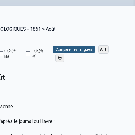
LOGIQUES - 1861 > Août
Comparer les langues
中文(大
中文(台
陆)
灣)
ût
rsonne.
 d'après le journal du Havre :