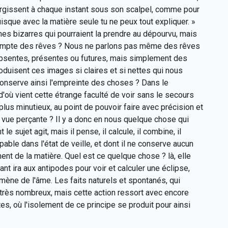
urgissent à chaque instant sous son scalpel, comme pour
 puisque avec la matière seule tu ne peux tout expliquer. »
s bizarres qui pourraient la prendre au dépourvu, mais
 compte des rêves ? Nous ne parlons pas même des rêves
absentes, présentes ou futures, mais simplement des
oduisent ces images si claires et si nettes qui nous
conserve ainsi l'empreinte des choses ? Dans le
'où vient cette étrange faculté de voir sans le secours
lus minutieux, au point de pouvoir faire avec précision et
ne vue perçante ? Il y a donc en nous quelque chose qui
sujet agit, mais il pense, il calcule, il combine, il
capable dans l'état de veille, et dont il ne conserve aucun
nt de la matière. Quel est ce quelque chose ? là, elle
nt ira aux antipodes pour voir et calculer une éclipse,
omène de l'âme. Les faits naturels et spontanés, qui
t très nombreux, mais cette action ressort avec encore
, où l'isolement de ce principe se produit pour ainsi