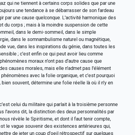
gaz qui ne tiennent à certains corps solides que par une
 toujours une tendance à se débarrasser de son fardeau
agir par une cause quelconque. L'activité harmonique des
et du corps ; mais à la moindre suspension de cette
e sommeil, dans le demi-sommeil, dans le simple
argie, dans le somnambulisme naturel ou magnétique,
nde vue, dans les inspirations du génie, dans toutes les
ensible ; c'est enfin ce qui peut avoir lieu comme
 phénomènes moraux n'ont pas d'autre cause que
e des causes morales, mais elle n'admet pas l'élément
s phénomènes avec la folie organique, et c'est pourquoi
bien souvent, détermine une folie réelle là où il n'y en
c'est celui du militaire qui parlait à la troisième personne
l'avons dit, la distinction des deux personnalités par
ous révèle le Spiritisme, et dont il faut tenir compte,
'est le vague souvenir des existences antérieures qui,
mettre de jeter un coup d'oeil rétrospectif sur quelques