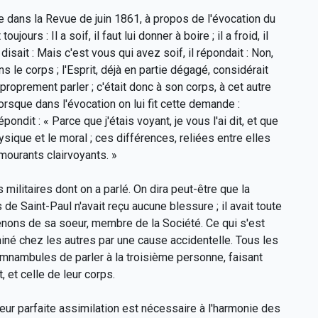
e dans la Revue de juin 1861, à propos de l'évocation du
urs : Il a soif, il faut lui donner à boire ; il a froid, il
i disait : Mais c'est vous qui avez soif, il répondait : Non,
ns le corps ; l'Esprit, déjà en partie dégagé, considérait
 proprement parler ; c'était donc à son corps, à cet autre
, lorsque dans l'évocation on lui fit cette demande :
ondit : « Parce que j'étais voyant, je vous l'ai dit, et que
ysique et le moral ; ces différences, reliées entre elles
mourants clairvoyants. »
ilitaires dont on a parlé. On dira peut-être que la
de Saint-Paul n'avait reçu aucune blessure ; il avait toute
enons de sa soeur, membre de la Société. Ce qui s'est
iné chez les autres par une cause accidentelle. Tous les
somnambules de parler à la troisième personne, faisant
, et celle de leur corps.
leur parfaite assimilation est nécessaire à l'harmonie des