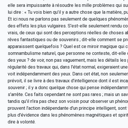
elle sera impuissante à résoudre les mille problèmes qui s
lui dire : « Tu vois bien qu'il y a autre chose que la matière,
Et ici nous ne parlons pas seulement de quelques phénomène
des effets les plus vulgaires. S'est-elle seulement rendu
vrais, de ceux qui sont des perceptions réelles de choses 
rêves fantastiques ou de souvenirs ; dit-elle comment se pr
apparaissent quelquefois ? Quel est ce miroir magique qui 
somnambulisme naturel, que personne ne conteste, dit-elle d
des yeux ? de voir, non pas vaguement, mais les détails les p
régularité des travaux qui, dans l'état normal, exigeraient u
voit indépendamment des yeux. Dans cet état, non seulement le 
prévoit, il se livre à des travaux d'intelligence dont il est in
souvenir ; il y a donc quelque chose qui pense indépendamme
s'arrête. Ces faits cependant ne sont pas rares ; mais un sava
tandis qu'il n'ira pas chez son voisin pour observer un phén
prouvent l'action indépendante d'un principe intelligent, son
plus d'évidence dans les phénomènes magnétiques et spirites
dire à volonté.