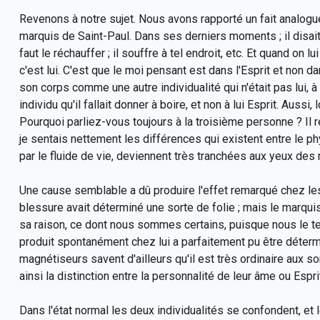
Revenons à notre sujet. Nous avons rapporté un fait analogu
marquis de Saint-Paul. Dans ses derniers moments ; il disait toujo
faut le réchauffer ; il souffre à tel endroit, etc. Et quand on lu
c'est lui. C'est que le moi pensant est dans l'Esprit et non da
son corps comme une autre individualité qui n'était pas lui, à
individu qu'il fallait donner à boire, et non à lui Esprit. Aussi
Pourquoi parliez-vous toujours à la troisième personne ? Il rép
je sentais nettement les différences qui existent entre le ph
par le fluide de vie, deviennent très tranchées aux yeux des 
Une cause semblable a dû produire l'effet remarqué chez les m
blessure avait déterminé une sorte de folie ; mais le marquis 
sa raison, ce dont nous sommes certains, puisque nous le t
produit spontanément chez lui a parfaitement pu être déterm
magnétiseurs savent d'ailleurs qu'il est très ordinaire aux 
ainsi la distinction entre la personnalité de leur âme ou Esprit
Dans l'état normal les deux individualités se confondent, et 