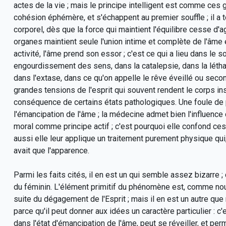
actes de la vie ; mais le principe intelligent est comme ces 
cohésion éphémère, et s'échappent au premier souffle ; il a
corporel, dès que la force qui maintient l'équilibre cesse d'
organes maintient seule l'union intime et complète de l'âme 
activité, l'âme prend son essor ; c'est ce qui a lieu dans l
engourdissement des sens, dans la catalepsie, dans la léth
dans l'extase, dans ce qu'on appelle le rêve éveillé ou seco
grandes tensions de l'esprit qui souvent rendent le corps ins
conséquence de certains états pathologiques. Une foule de
l'émancipation de l'âme ; la médecine admet bien l'influenc
moral comme principe actif ; c'est pourquoi elle confond ce
aussi elle leur applique un traitement purement physique qui, 
avait que l'apparence.
Parmi les faits cités, il en est un qui semble assez bizarre ; 
du féminin. L'élément primitif du phénomène est, comme nous 
suite du dégagement de l'Esprit ; mais il en est un autre que n
parce qu'il peut donner aux idées un caractère particulier : c
dans l'état d'émancipation de l'âme, peut se réveiller, et per