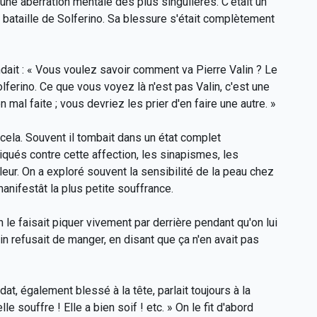
 une aberration mentale des plus singulières. C'était un
la bataille de Solferino. Sa blessure s'était complètement
dait : « Vous voulez savoir comment va Pierre Valin ? Le
olferino. Ce que vous voyez là n'est pas Valin, c'est une
 mal faite ; vous devriez les prier d'en faire une autre. »
 cela. Souvent il tombait dans un état complet
pliqués contre cette affection, les sinapismes, les
eur. On a exploré souvent la sensibilité de la peau chez
anifestât la plus petite souffrance.
n le faisait piquer vivement par derrière pendant qu'on lui
lin refusait de manger, en disant que ça n'en avait pas
dat, également blessé à la tête, parlait toujours à la
le souffre ! Elle a bien soif ! etc. » On le fit d'abord