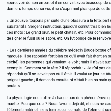
apercevoir de son erreur, et il en convint avec beaucoup de s
derniers temps de sa vie, il ne s'exprimait plus que de cette
« Un zouave, toujours par suite d'une blessure à la tête, pa
substantifs. Sergent instructeur, quoiqu'il connût très bien 
ces mots : Le grand brun, le petit châtain, etc. Pour commande
désigner le fusil ou le sabre, etc. On fut obligé de le renvoy
« Les dernières années du célèbre médecin Baudelocque off
marquée. Il se rappelait fort bien ce qu'il avait fait étant en sa
cécité) les personnes qui venaient le voir ; mais il n'avait 
exemple : Comment va la tête ? il répondait : « Je n'ai pas de t
répondait qu'il ne savait pas où il était. Il voulut un jour se tâ
poignet gauche ; il demanda ensuite si c'était bien sa main qu
pouls. »
La physiologie nous offre à chaque pas des phénomènes qui
muette. Pourquoi cela ? Nous l'avons déjà dit, et nous ne sauri
l'élément matériel, sans tenir aucun compte de l'élément spiri