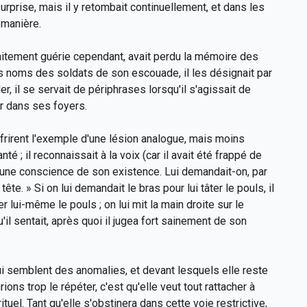
urprise, mais il y retombait continuellement, et dans les
 manière.
rfaitement guérie cependant, avait perdu la mémoire des
les noms des soldats de son escouade, il les désignait par
r, il se servait de périphrases lorsqu'il s'agissait de
er dans ses foyers.
rirent l'exemple d'une lésion analogue, mais moins
nté ; il reconnaissait à la voix (car il avait été frappé de
aucune conscience de son existence. Lui demandait-on, par
ête. » Si on lui demandait le bras pour lui tâter le pouls, il
ter lui-même le pouls ; on lui mit la main droite sur le
'il sentait, après quoi il jugea fort sainement de son
 semblent des anomalies, et devant lesquels elle reste
ons trop le répéter, c'est qu'elle veut tout rattacher à
tuel. Tant qu'elle s'obstinera dans cette voie restrictive,