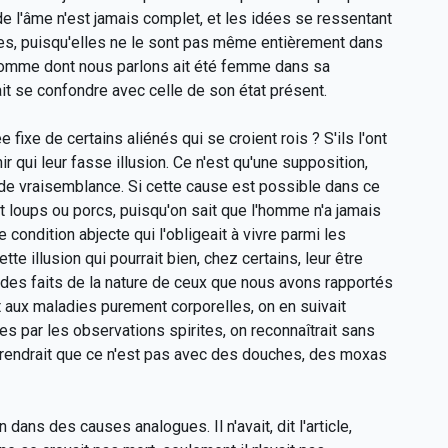
e l'âme n'est jamais complet, et les idées se ressentant
des, puisqu'elles ne le sont pas même entièrement dans
'homme dont nous parlons ait été femme dans sa
ait se confondre avec celle de son état présent.
 fixe de certains aliénés qui se croient rois ? S'ils l'ont
r qui leur fasse illusion. Ce n'est qu'une supposition,
e de vraisemblance. Si cette cause est possible dans ce
ent loups ou porcs, puisqu'on sait que l'homme n'a jamais
condition abjecte qui l'obligeait à vivre parmi les
e illusion qui pourrait bien, chez certains, leur être
 des faits de la nature de ceux que nous avons rapportés
t aux maladies purement corporelles, on en suivait
s par les observations spirites, on reconnaîtrait sans
prendrait que ce n'est pas avec des douches, des moxas
ans des causes analogues. Il n'avait, dit l'article,