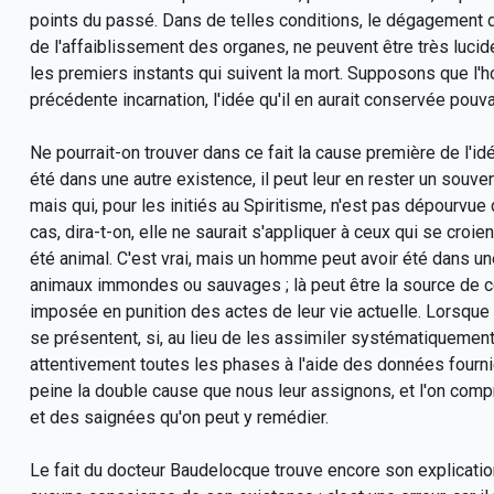
points du passé. Dans de telles conditions, le dégagement d
de l'affaiblissement des organes, ne peuvent être très luci
les premiers instants qui suivent la mort. Supposons que l
précédente incarnation, l'idée qu'il en aurait conservée pouv
Ne pourrait-on trouver dans ce fait la cause première de l'idée
été dans une autre existence, il peut leur en rester un souveni
mais qui, pour les initiés au Spiritisme, n'est pas dépourvu
cas, dira-t-on, elle ne saurait s'appliquer à ceux qui se croi
été animal. C'est vrai, mais un homme peut avoir été dans une 
animaux immondes ou sauvages ; là peut être la source de cett
imposée en punition des actes de leur vie actuelle. Lorsque
se présentent, si, au lieu de les assimiler systématiquemen
attentivement toutes les phases à l'aide des données fournie
peine la double cause que nous leur assignons, et l'on com
et des saignées qu'on peut y remédier.
Le fait du docteur Baudelocque trouve encore son explication d