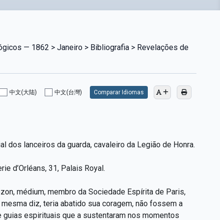
ógicos — 1862 > Janeiro > Bibliografia > Revelações de
中文(大陆)
中文(台灣)
Comparar Idiomas
al dos lanceiros da guarda, cavaleiro da Legião de Honra.
rie d’Orléans, 31, Palais Royal.
ozon, médium, membro da Sociedade Espírita de Paris,
 mesma diz, teria abatido sua coragem, não fossem a
 e guias espirituais que a sustentaram nos momentos