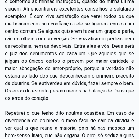
e conforme as minhas instruções, quando de minha última
viagem. Ali encontrareis excelentes conselhos e salutares
exemplos. É com viva satisfação que verei todos os que
me honram com sua confiança a ele se ligarem, como a um
centro comum. Se alguns quiserem fazer um grupo à parte,
não os olheis com prevenção. Se vos atirarem pedras, nem
as recolhais, nem as devolvais. Entre eles e vós, Deus será
o juiz dos sentimentos de cada um. Que aqueles que se
julgam os únicos certos o provem por maior caridade e
maior abnegação de amor-próprio, porque a verdade não
estaria ao lado dos que desconhecem o primeiro preceito
da doutrina. Se estiverdes em dúvida, fazei sempre o bem.
Os erros do espírito pesam menos na balança de Deus que
os erros do coração.
Repetirei o que tenho dito noutras ocasiões: Em caso de
divergência de opiniões, o meio fácil de sair da dúvida é
ver qual a que reúne a maioria, pois há nas massas um
bom-senso inato, que não engana. O erro só seduz alguns