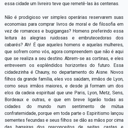
essa cidade um livreiro teve que remetê-las às centenas.
Não é prodigioso ver simples operárias reservarem suas
economias para comprar livros de moral e de filosofia em
vez de romances e bugigangas? Homens preferindo essa
leitura às alegrias ruidosas e embrutecedoras dos
cabarés? Ah! É que aqueles homens e aquelas mulheres,
que sofrem como vós, agora compreendem que não é aqui
que se realiza a seu destino. Abrem-se as cortinas, e eles
entreveem os esplêndidos horizontes do futuro. Essa
cidadezinha é Chauny, no departamento do Aisne. Novos
filhos da grande família, eles vos saúdam, irmãos de Lyon,
como seus irmãos maiores, e desde já formam um dos
elos da cadeia espiritual que une Paris, Lyon, Metz, Sens,
Bordeaux e outras, e que em breve ligarão todas as
cidades do mundo num sentimento de mútua
confraternidade, porque em toda parte o Espiritismo lançou
sementes fecundas e seus filhos se dão as mãos por cima
das barreiras dos preconceitos de seitas, castas e