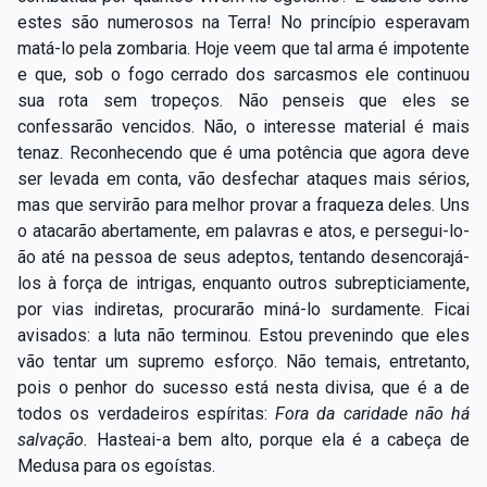
estes são numerosos na Terra! No princípio esperavam
matá-lo pela zombaria. Hoje veem que tal arma é impotente
e que, sob o fogo cerrado dos sarcasmos ele continuou
sua rota sem tropeços. Não penseis que eles se
confessarão vencidos. Não, o interesse material é mais
tenaz. Reconhecendo que é uma potência que agora deve
ser levada em conta, vão desfechar ataques mais sérios,
mas que servirão para melhor provar a fraqueza deles. Uns
o atacarão abertamente, em palavras e atos, e persegui-lo-
ão até na pessoa de seus adeptos, tentando desencorajá-
los à força de intrigas, enquanto outros subrepticiamente,
por vias indiretas, procurarão miná-lo surdamente. Ficai
avisados: a luta não terminou. Estou prevenindo que eles
vão tentar um supremo esforço. Não temais, entretanto,
pois o penhor do sucesso está nesta divisa, que é a de
todos os verdadeiros espíritas:
Fora da caridade não há
salvação.
Hasteai-a bem alto, porque ela é a cabeça de
Medusa para os egoístas.