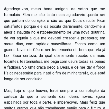
Agradeço-vos, meus bons amigos, os votos que me
formulais. Eles me são tanto mais agradáveis quanto sei
que partem do coração, e são os que Deus escuta. Ficai
satisfeitos porque ele os escuta diariamente, dando-me a
alegria inaudita no estabelecimento de uma nova doutrina,
de ver aquela a que me devotei crescer e prosperar, em
meus dias, com rapidez maravilhosa. Encaro como um
grande favor do Céu o ser testemunha do bem que ela já
faz. Essa certeza, da qual diariamente recebo os mais
tocantes testemunhos, me paga com usura todas as penas
e fadigas. Só uma graça peço a Deus, a de me dar a força
física necessária para ir até o fim de minha tarefa, que está
longe de ser concluída.
Mas, haja o que houver, terei sempre a consolação da
certeza de que a semente das ideias novas, agora
espalhada por toda a parte, é imperecível. Mais feliz que
muitos outros, que não trabalharam senão para o futuro, a