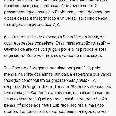
transformação, cujos sintomas já se fazem sentir. O
pensamento que assinala o Espiritismo como devendo ser
a base dessa transformação é universal. Tal coincidência
tem algo de característico. A.K.
6. ─ Dissestes haver evocado a Santa Virgem Maria, da
qual recebestes conselhos. Essa manifestação foi real? ─
Quantos dentre vós vos julgais por ela inspirados e sois
enganados! Sede vós mesmos vossos e meus juízes.
7. ─ Fizestes à Virgem a seguinte pergunta: “Há, pelo
menos, na sorte das almas punidas, a esperança que vários
teólogos conservaram da
gradação das penas
?”
.
A
resposta da Virgem, dizeis, foi esta: “As penas eternas não
têm gradação. São todas as mesmas, e as chamas são os
seus executores”. Qual a vossa opinião a respeito? ─ As
penas infligidas aos maus Espíritos são reais, mas não
eternas. Testemunham os vossos pais e amigos que vêm