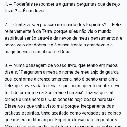
1. ─ Poderíeis responder a algumas perguntas que desejo
fazer? ─ É um dever.
2. ─ Qual a vossa posição no mundo dos Espíritos? ─ Feliz,
relativamente à da Terra, porque aí eu não via o mundo
espiritual senão através da névoa de meus pensamentos, e
agora vejo desdobrar-se à minha frente a grandeza e a
magnificência das obras de Deus.
3. ─ Numa passagem de vosso livro, que tenho em mãos,
dizeis: “Perguntam à mesa o nome de meu anjo da guarda
que, conforme a crença americana, não é senão uma alma
feliz que teve vida terrena e que, consequentemente, deve
ter tido um nome na Sociedade humana”. Dizeis que tal
crença é uma heresia. Que pensais hoje dessa heresia? ─
Disse-vos que tinha visto mal porque, inexperiente das
práticas espíritas, tinha aceitado como verdades as coisas
que me eram ditadas por Espíritos levianos e impostores.
Mas, em presença de verdadeiros e sinceros espíritas aqui