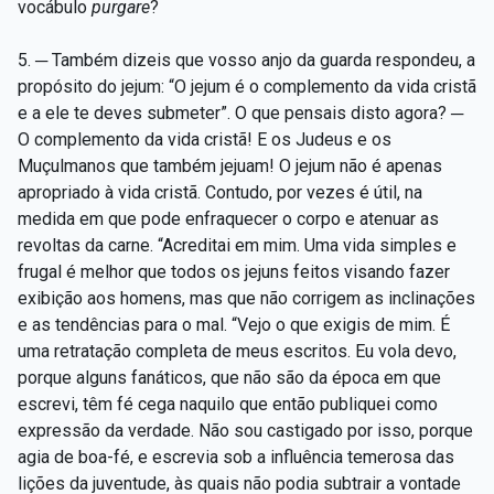
vocábulo
purgare
?
5. ─ Também dizeis que vosso anjo da guarda respondeu, a
propósito do jejum: “O jejum é o complemento da vida cristã
e a ele te deves submeter”. O que pensais disto agora? ─
O complemento da vida cristã! E os Judeus e os
Muçulmanos que também jejuam! O jejum não é apenas
apropriado à vida cristã. Contudo, por vezes é útil, na
medida em que pode enfraquecer o corpo e atenuar as
revoltas da carne. “Acreditai em mim. Uma vida simples e
frugal é melhor que todos os jejuns feitos visando fazer
exibição aos homens, mas que não corrigem as inclinações
e as tendências para o mal. “Vejo o que exigis de mim. É
uma retratação completa de meus escritos. Eu vola devo,
porque alguns fanáticos, que não são da época em que
escrevi, têm fé cega naquilo que então publiquei como
expressão da verdade. Não sou castigado por isso, porque
agia de boa-fé, e escrevia sob a influência temerosa das
lições da juventude, às quais não podia subtrair a vontade