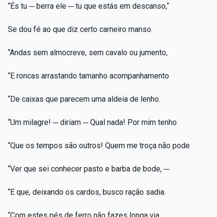
“És tu ─ berra ele ─ tu que estás em descanso,“
Se dou fé ao que diz certo carneiro manso.
“Andas sem almocreve, sem cavalo ou jumento,
“E roncas arrastando tamanho acompanhamento
“De caixas que parecem uma aldeia de lenho.
“Um milagre! ─ diriam ─ Qual nada! Por mim tenho
“Que os tempos são outros! Quem me troça não pode
“Ver que sei conhecer pasto e barba de bode, ─
“E que, deixando os cardos, busco ração sadia.
“Com estes pés de ferro não fazes longa via.