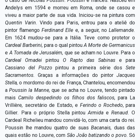
o caso de
Nicolas Poussin. Poussin
é francês. Nasceu em
Andelys em 1594 e morreu em Roma, onde se casou e
viveu a maior parte de sua vida. Iniciou-se na pintura com
Quentin Varin.
Vindo para Paris, entrou para o ateliê do
pintor flamengo
Ferdinand Elle
e, a seguir, no
Lallemande.
Em 1624 mudou-se para a Itália. Teve como protetor o
Cardeal Barberini,
para o qual pintou
A Morte de Germanicus
e
A Tomada de Jerusalém,
que se acham no Louvre. Para o
Cardeal Omadei
pintou
O Rapto das Sabinas
e para
Cassiano del Pozzo
pintou a primeira série dos
Sete
Sacramentos.
Graças a informações do pintor
Jacques
Stella,
o mordomo do rei de França, Chantelou,
encomendou
a
Poussin la Manne,
que se acha no Louvre, tendo pintado
mais
Camilo despedindo os filhos dos faliscos,
para La
Vrillière
,
secretário de Estado, e
Ferindo o Rochedo
,
para
Gillier
.
Para o próprio Stella
pintou
Armida
e
Renaud.
O
Cardeal Richelieu
mandou convidá-lo, com uma carta do rei.
Poussin
lhe mandou quatro de suas
Bacanais,
duas das
quais estão no Louvre, com
São João batizando o povo.
Só