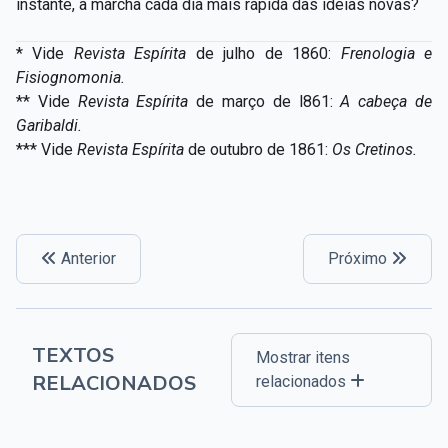
instante, a marcha cada dia mais rápida das ideias novas?
*
Vide
Revista Espírita
de julho de
1860:
Freno
l
ogia e
Fisiogno
m
onia.
** Vide
Revista Espírita
de março de l861:
A cabeça de
Garibaldi.
*** Vide
Revista Espírita
de outubro de 1861:
Os Cretinos.
Anterior
Próximo
TEXTOS
Mostrar itens
RELACIONADOS
relacionados