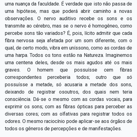
uma nuança da faculdade. É verdade que isto não passa de
uma hipótese, mas que poderá abrir caminho a novas
observações. O nervo auditivo recebe os sons e os
transmite ao cérebro, mas se o nervo é homogêneo, como
percebe sons tão variados? É, pois, lícito admitir que cada
fibra nervosa seja afetada por um som diferente, com o
qual, de certo modo, vibra em uníssono, como as cordas de
uma harpa. Todos os tons estão na Natureza. Imaginemos
uma centena deles, desde os mais agudos até os mais
graves. O homem que possuísse cem fibras
correspondentes perceberia todos; outro que só
possuísse a metade, só acusaria a metade dos sons,
deixando de registrar osoutros, dos quais nem teria
consciência. Dá-se o mesmo com as cordas vocais, para
exprimir os sons; com as fibras ópticas para perceber as
diversas cores; com as olfativas para registrar todos os
odores. O mesmo raciocínio pode aplicar-se aos órgãos de
todos os gêneros de percepções e de manifestações.