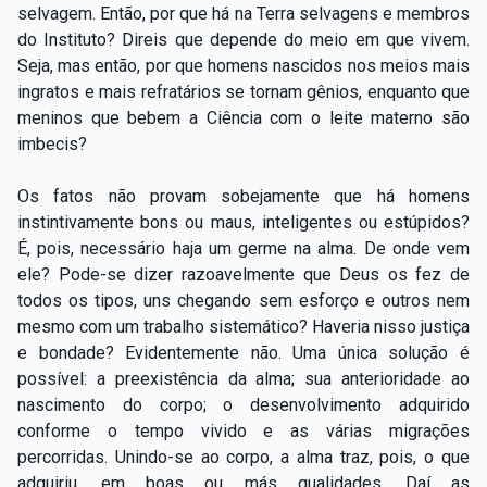
selvagem. Então, por que há na Terra selvagens e membros
do Instituto? Direis que depende do meio em que vivem.
Seja, mas então, por que homens nascidos nos meios mais
ingratos e mais refratários se tornam gênios, enquanto que
meninos que bebem a Ciência com o leite materno são
imbecis?
Os fatos não provam sobejamente que há homens
instintivamente bons ou maus, inteligentes ou estúpidos?
É, pois, necessário haja um germe na alma. De onde vem
ele? Pode-se dizer razoavelmente que Deus os fez de
todos os tipos, uns chegando sem esforço e outros nem
mesmo com um trabalho sistemático? Haveria nisso justiça
e bondade? Evidentemente não. Uma única solução é
possível: a preexistência da alma; sua anterioridade ao
nascimento do corpo; o desenvolvimento adquirido
conforme o tempo vivido e as várias migrações
percorridas. Unindo-se ao corpo, a alma traz, pois, o que
adquiriu, em boas ou más qualidades. Daí as