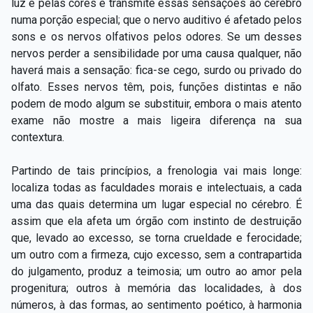
luz e pelas cores e transmite essas sensações ao cérebro
numa porção especial; que o nervo auditivo é afetado pelos
sons e os nervos olfativos pelos odores. Se um desses
nervos perder a sensibilidade por uma causa qualquer, não
haverá mais a sensação: fica-se cego, surdo ou privado do
olfato. Esses nervos têm, pois, funções distintas e não
podem de modo algum se substituir, embora o mais atento
exame não mostre a mais ligeira diferença na sua
contextura.
Partindo de tais princípios, a frenologia vai mais longe:
localiza todas as faculdades morais e intelectuais, a cada
uma das quais determina um lugar especial no cérebro. É
assim que ela afeta um órgão com instinto de destruição
que, levado ao excesso, se torna crueldade e ferocidade;
um outro com a firmeza, cujo excesso, sem a contrapartida
do julgamento, produz a teimosia; um outro ao amor pela
progenitura; outros à memória das localidades, à dos
números, à das formas, ao sentimento poético, à harmonia