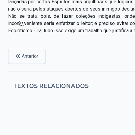
lançadas por certos Espíritos mais orgulhosos que lógicos
não o seria pelos ataques abertos de seus inimigos declar
Não se trata, pois, de fazer coleções indigestas, o
inco
n
ve
n
i
en
te seria enfatizar o leitor; é preciso evitar
Espiritismo. Ora, tudo isso exige um trabalho que justi
f
ica a
Anterior
TEXTOS RELACIONADOS