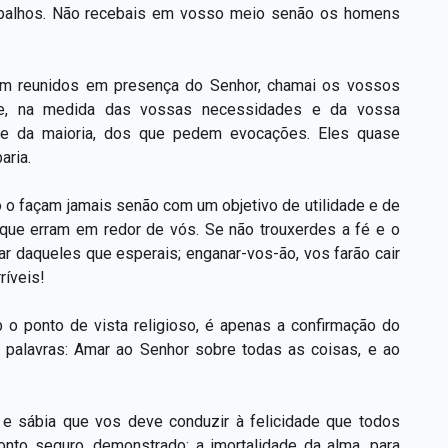
rabalhos. Não recebais em vosso meio senão os homens
am reunidos em presença do Senhor, chamai os vossos
pre, na medida das vossas necessidades e da vossa
de da maioria, dos que pedem evocações. Eles quase
ria.
 o façam jamais senão com um objetivo de utilidade e de
s que erram em redor de vós. Se não trouxerdes a fé e o
ar daqueles que esperais; enganar-vos-ão, vos farão cair
ríveis!
 o ponto de vista religioso, é apenas a confirmação do
as palavras: Amar ao Senhor sobre todas as coisas, e ao
ta e sábia que vos deve conduzir à felicidade que todos
onto seguro, demonstrado: a imortalidade da alma, para