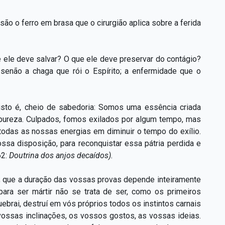
ão o ferro em brasa que o cirurgião aplica sobre a ferida
 ele deve salvar? O que ele deve preservar do contágio?
 senão a chaga que rói o Espírito; a enfermidade que o
 isto é, cheio de sabedoria: Somos uma essência criada
 pureza. Culpados, fomos exilados por algum tempo, mas
todas as nossas energias em diminuir o tempo do exílio.
sa disposição, para reconquistar essa pátria perdida e
62:
Doutrina dos anjos decaídos).
 que a duração das vossas provas depende inteiramente
para ser mártir não se trata de ser, como os primeiros
brai, destruí em vós próprios todos os instintos carnais
 vossas inclinações, os vossos gostos, as vossas ideias.