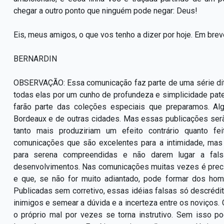
chegar a outro ponto que ninguém pode negar: Deus!
Eis, meus amigos, o que vos tenho a dizer por hoje. Em bre
BERNARDIN
OBSERVAÇÃO:
Essa comunicação faz parte de uma série di
todas elas por um cunho de profundeza e simplicidade pa
farão parte das coleções especiais que preparamos. Al
Bordeaux e de outras cidades. Mas essas publicações ser
tanto mais produziriam um efeito contrário quanto 
comunicações que são excelentes para a intimidade, mas 
para serena compreendidas e não darem lugar a fals
desenvolvimentos. Nas comunicações muitas vezes é preciso
e que, se não for muito adiantado, pode formar dos hom
Publicadas sem corretivo, essas idéias falsas só descrédi
ini
mi
gos
e semear a dúvida e a incerteza entre os noviços.
o próprio mal por vezes se torna instrutivo. Sem isso po