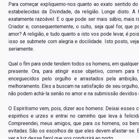
Para começar expliquemo-nos quanto ao exato sentido do v
estabelecidas da Divindade, da religião. Longe disto. 
exatamente razoável. E o que pode ser mais sábio, mais 
Criador e, consequentemente, o culto, seja qual for, que
amor? A religião, e tudo quanto a isto vos pode levar, é po
isso se submete com alegria e docilidade. Isto posto, vej
seriamente.
Qual o fim para onde tendem todos os homens, em qualque
presente. Ora, para atingir esse objetivo, correm para
enceguecidos pelo orgulho e arrastados pela ambiçã
melhoramento. Eles a buscam na satisfação de seu orgulho,
não podem achá-la senão no amor e na submissão devidos a
O Espiritismo vem, pois, dizer aos homens: Deixai esses 
espinhos e urzes e entrai no caminho que leva à felici
Compreendei, meus amigos, que para os homens, os be
evitadas. São os escolhos de que eles devem afastar-se. 
ver a luz desse farol que vos conduzirá ao porto.