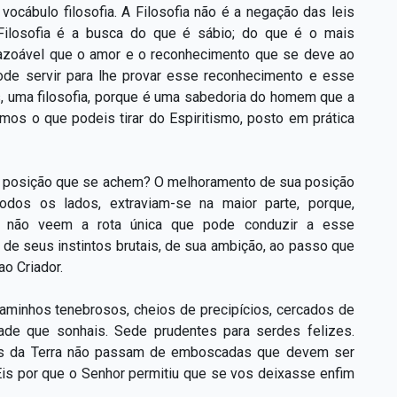
ocábulo filosofia. A Filosofia não é a negação das leis
A Filosofia é a busca do que é sábio; do que é o mais
razoável que o amor e o reconhecimento que se deve ao
 pode servir para lhe provar esse reconhecimento e esse
is, uma filosofia, porque é uma sabedoria do homem que a
amos o que podeis tirar do Espiritismo, posto em prática
r posição que se achem? O melhoramento de sua posição
 todos os lados, extraviam-se na maior parte, porque,
o, não veem a rota única que pode conduzir a esse
 de seus instintos brutais, de sua ambição, ao passo que
o Criador.
caminhos tenebrosos, cheios de precipícios, cercados de
dade que sonhais. Sede prudentes para serdes felizes.
ns da Terra não passam de emboscadas que devem ser
Eis por que o Senhor permitiu que se vos deixasse enfim