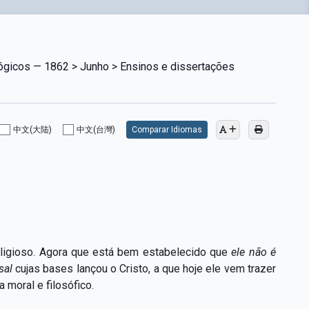
lógicos — 1862 > Junho > Ensinos e dissertações
中文(大陆)
中文(台灣)
Comparar Idiomas
eligioso. Agora que está bem estabelecido que
ele não é
sal
cujas bases lançou o Cristo, a que hoje ele vem trazer
 moral e filosófico.