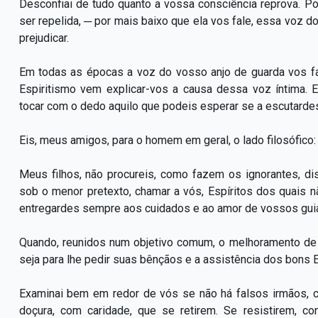
Desconfiai de tudo quanto a vossa consciência reprova. Po
ser repelida, ─ por mais baixo que ela vos fale, essa voz d
prejudicar.
Em todas as épocas a voz do vosso anjo de guarda vos fa
Espiritismo vem explicar-vos a causa dessa voz íntima. E
tocar com o dedo aquilo que podeis esperar se a escutardes
Eis, meus amigos, para o homem em geral, o lado filosófico:
Meus filhos, não procureis, como fazem os ignorantes, dis
sob o menor pretexto, chamar a vós, Espíritos dos quais
entregardes sempre aos cuidados e ao amor de vossos guias 
Quando, reunidos num objetivo comum, o melhoramento de
seja para lhe pedir suas bênçãos e a assistência dos bons E
Examinai bem em redor de vós se não há falsos irmãos, cu
doçura, com caridade, que se retirem. Se resistirem, c