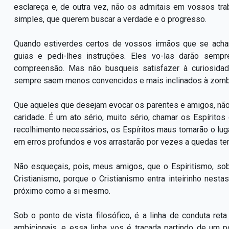
esclareça e, de outra vez, não os admitais em vossos t
simples, que querem buscar a verdade e o progresso.
Quando estiverdes certos de vossos irmãos que se ach
guias e pedi-lhes instruções. Eles vo-las darão sem
compreensão. Mas não busqueis satisfazer à curiosida
sempre saem menos convencidos e mais inclinados à zomba
Que aqueles que desejam evocar os parentes e amigos, não
caridade. É um ato sério, muito sério, chamar os Espírito
recolhimento necessários, os Espíritos maus tomarão o lug
em erros profundos e vos arrastarão por vezes a quedas ter
Não esqueçais, pois, meus amigos, que o Espiritismo, sob
Cristianismo, porque o Cristianismo entra inteirinho nest
próximo como a si mesmo.
Sob o ponto de vista filosófico, é a linha de conduta re
ambicionais, e essa linha vos é traçada partindo de um p