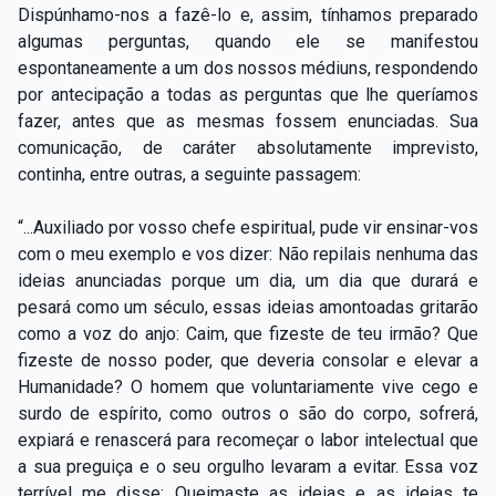
Dispúnhamo-nos a fazê-lo e, assim, tínhamos preparado
algumas perguntas, quando ele se manifestou
espontaneamente a um dos nossos médiuns, respondendo
por antecipação a todas as perguntas que lhe queríamos
fazer, antes que as mesmas fossem enunciadas. Sua
comunicação, de caráter absolutamente imprevisto,
continha, entre outras, a seguinte passagem:
“...Auxiliado por vosso chefe espiritual, pude vir ensinar-vos
com o meu exemplo e vos dizer: Não repilais nenhuma das
ideias anunciadas porque um dia, um dia que durará e
pesará como um século, essas ideias amontoadas gritarão
como a voz do anjo: Caim, que fizeste de teu irmão? Que
fizeste de nosso poder, que deveria consolar e elevar a
Humanidade? O homem que voluntariamente vive cego e
surdo de espírito, como outros o são do corpo, sofrerá,
expiará e renascerá para recomeçar o labor intelectual que
a sua preguiça e o seu orgulho levaram a evitar. Essa voz
terrível me disse: Queimaste as ideias e as ideias te