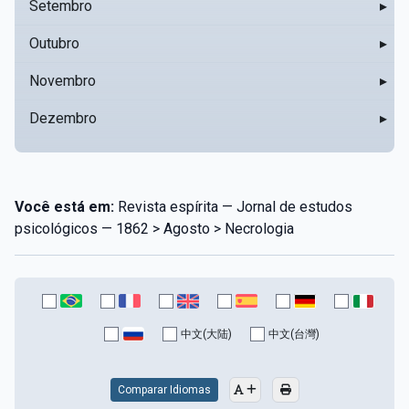
Setembro
▸
Outubro
▸
Novembro
▸
Dezembro
▸
Você está em:
Revista espírita — Jornal de estudos
psicológicos — 1862 > Agosto > Necrologia
中文(大陆)
中文(台灣)
Comparar Idiomas