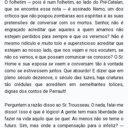
O folhetim ─ pois é num folhetim, ao lado do
Pré-Catalan
,
que se encontra essa nota ─ é assinado
Nemo,
um dos
críticos que não poupou zombarias aos espíritas e às suas
pretensões de conversar com os mortos. Senhor, não é
engraçado acreditar que aqueles a quem amamos não
estejam perdidos para sempre e que os veremos? Não é
mesmo ridículo e muito tolo e supersticioso acreditar que
estejam ao nosso lado, que nos vejam e nos escutem, se
não os vemos, e que possam comunicar-se conosco? O Sr.
Home e sua esposa
se veem e conversam
tão à vontade
como se estivessem juntos. Que absurdo! E dizer que em
pleno século dezenove, o século das luzes, haja criaturas
tão crédulas que acreditem em semelhantes tolices,
dignas dos contos de Perrault!
Perguntem a razão disso ao Sr. Trousseau. O nada, falai-me
disso! Isso é que é lógico! A gente tem mais liberdade de
fazer na vida aquilo que se quer. Ao menos não se teme o
futuro. Sim, mas onde a compensação para o infeliz? ─