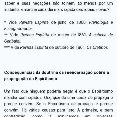
saber e suas negações não tolhem, ao menos por um
instante, a marcha cada dia mais rápida das ideias novas?
*
Vide
Revista Espírita
de julho de
1860:
Freno
l
ogia e
Fisiogno
m
onia.
** Vide
Revista Espírita
de março de l861:
A cabeça de
Garibaldi.
*** Vide
Revista Espírita
de outubro de 1861:
Os Cretinos.
Consequências da doutrina da reencarnação sobre a
propagação do Espiritismo
Um fato que ninguém poderia negar é que o Espiritismo
marcha com rapidez. Ora, quando uma coisa se propaga é
porque convém. Se o Espiritismo se propaga, é porque
convém. Há várias causas para isto. A primeira, e sem
contradição, como já explicamos em diversas