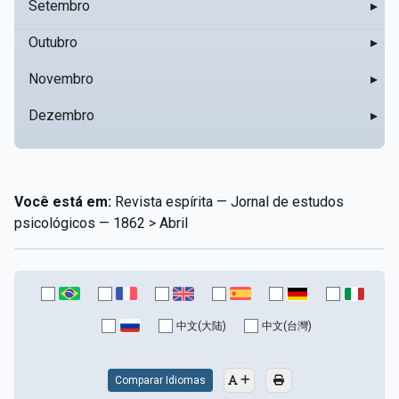
Setembro
▸
Outubro
▸
Novembro
▸
Dezembro
▸
Você está em:
Revista espírita — Jornal de estudos
psicológicos — 1862 > Abril
中文(大陆)
中文(台灣)
Comparar Idiomas