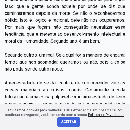
isso que a gente sonda aquele por onde se diz que
caminharemos depois da morte. Se não o reconhecermos
sólido, isto é, lógico e racional, dele não nos ocuparemos.
Por mais que façam, não conseguirão neutralizar essa
tendência, que é inerente ao desenvolvimento intelectual e
moral da Humanidade. Segundo uns, é um bem.
Segundo outros, um mal. Seja qual for a maneira de encarar,
temos que nos acomodar, queiramos ou não, pois a coisa
não pode ser de outro modo.
A necessidade de se dar conta e de compreender vai das
coisas materiais às coisas morais. Certamente a vida
futura não é uma coisa palpável como uma estrada de ferro
e uma máquina a vapor, mas pode ser compreendida pelo
raciocínio. Se o raciocínio pelo qual a gente procura
Utilizamos cookies para melhorar a sua experiência em nosso site. Ao
continuar navegando, você concorda com a nossa
Política de Privacidade
.
demonstrá-la não satisfizer à razão, a gente abandona
ACEITAR
premissas e conclusões. Interroguem-se aqueles que