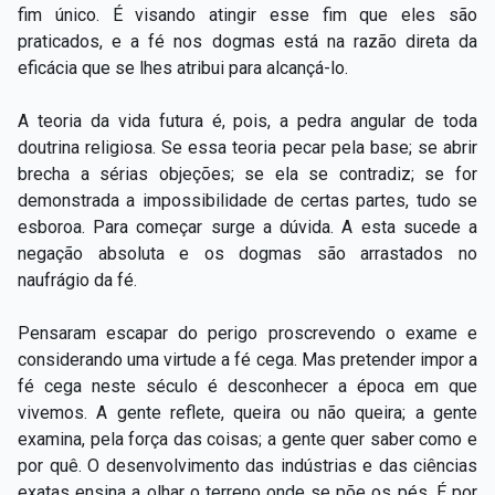
fim único. É visando atingir esse fim que eles são
praticados, e a fé nos dogmas está na razão direta da
eficácia que se lhes atribui para alcançá-lo.
A teoria da vida futura é, pois, a pedra angular de toda
doutrina religiosa. Se essa teoria pecar pela base; se abrir
brecha a sérias objeções; se ela se contradiz; se for
demonstrada a impossibilidade de certas partes, tudo se
esboroa. Para começar surge a dúvida. A esta sucede a
negação absoluta e os dogmas são arrastados no
naufrágio da fé.
Pensaram escapar do perigo proscrevendo o exame e
considerando uma virtude a fé cega. Mas pretender impor a
fé cega neste século é desconhecer a época em que
vivemos. A gente reflete, queira ou não queira; a gente
examina, pela força das coisas; a gente quer saber como e
por quê. O desenvolvimento das indústrias e das ciências
exatas ensina a olhar o terreno onde se põe os pés. É por