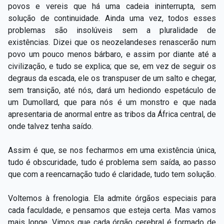
povos e vereis que há uma cadeia ininterrupta, sem
solução de continuidade. Ainda uma vez, todos esses
problemas são insolúveis sem a pluralidade de
existências. Dizei que os neozelandeses renascerão num
povo um pouco menos bárbaro, e assim por diante até a
civilização, e tudo se explica; que se, em vez de seguir os
degraus da escada, ele os transpuser de um salto e chegar,
sem transição, até nós, dará um hediondo espetáculo de
um Dumollard, que para nós é um monstro e que nada
apresentaria de anormal entre as tribos da África central, de
onde talvez tenha saído.
Assim é que, se nos fecharmos em uma existência única,
tudo é obscuridade, tudo é problema sem saída, ao passo
que com a reencarnação tudo é claridade, tudo tem solução.
Voltemos à frenologia. Ela admite órgãos especiais para
cada faculdade, e pensamos que esteja certa. Mas vamos
mais longe. Vimos que cada órgão cerebral é formado de