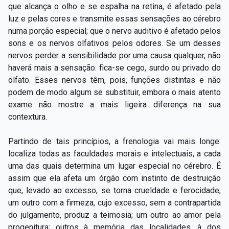
que alcança o olho e se espalha na retina, é afetado pela
luz e pelas cores e transmite essas sensações ao cérebro
numa porção especial; que o nervo auditivo é afetado pelos
sons e os nervos olfativos pelos odores. Se um desses
nervos perder a sensibilidade por uma causa qualquer, não
haverá mais a sensação: fica-se cego, surdo ou privado do
olfato. Esses nervos têm, pois, funções distintas e não
podem de modo algum se substituir, embora o mais atento
exame não mostre a mais ligeira diferença na sua
contextura.
Partindo de tais princípios, a frenologia vai mais longe:
localiza todas as faculdades morais e intelectuais, a cada
uma das quais determina um lugar especial no cérebro. É
assim que ela afeta um órgão com instinto de destruição
que, levado ao excesso, se torna crueldade e ferocidade;
um outro com a firmeza, cujo excesso, sem a contrapartida
do julgamento, produz a teimosia; um outro ao amor pela
progenitura; outros à memória das localidades, à dos