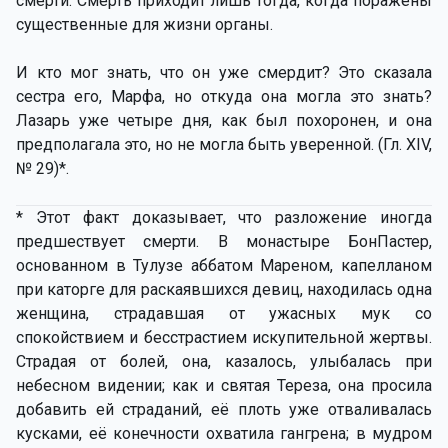
смерти. Смерть приходит лишь тогда, когда поражены
существенные для жизни органы.
И кто мог знать, что он уже смердит? Это сказала
сестра его, Марфа, но откуда она могла это знать?
Лазарь уже четыре дня, как был похоронен, и она
предполагала это, но не могла быть уверенной. (Гл. XIV,
№ 29)*.
* Этот факт доказывает, что разложение иногда
предшествует смерти. В монастыре БонПастер,
основанном в Тулузе аббатом Мареном, капелланом
при каторге для раскаявшихся девиц, находилась одна
женщина, страдавшая от ужасных мук со
спокойствием и бесстрастием искупительной жертвы.
Страдая от болей, она, казалось, улыбалась при
небесном видении; как и святая Тереза, она просила
добавить ей страданий, её плоть уже отваливалась
кусками, её конечности охватила гангрена; в мудром