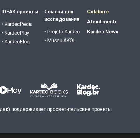
IDEAK проекты
Ссылки для
Colabore
исследования
Atendimento
• KardecPedia
• Projeto Kardec
Kardec News
• KardecPlay
• Museu AKOL
• KardecBlog
рдек) поддерживает просветительские проекты