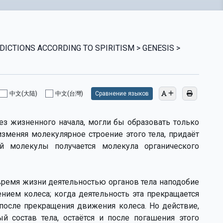
ICTIONS ACCORDING TO SPIRITISM > GENESIS >
中文(大陆)
中文(台灣)
Сравнение языков
 без жизненного начала, могли бы образовать только
изменяя молекулярное строение этого тела, придаёт
й молекулы получается молекула органического
время жизни деятельностью органов тела наподобие
нием колеса; когда деятельность эта прекращается
 после прекращения движения колеса. Но действие,
 состав тела, остаётся и после погашения этого