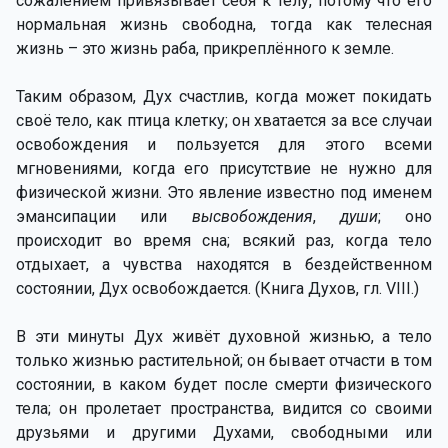
сожалением привязывает себя к телу, потому что его
нормальная жизнь свободна, тогда как телесная
жизнь – это жизнь раба, прикреплённого к земле.
Таким образом, Дух счастлив, когда может покидать
своё тело, как птица клетку; он хватается за все случаи
освобождения и пользуется для этого всеми
мгновениями, когда его присутствие не нужно для
физической жизни. Это явление известно под именем
эмансипации или
высвобождения
,
души
; оно
происходит во время сна; всякий раз, когда тело
отдыхает, а чувства находятся в бездейственном
состоянии, Дух освобождается. (Книга Духов, гл. VIII.)
В эти минуты Дух живёт духовной жизнью, а тело
только жизнью растительной; он бывает отчасти в том
состоянии, в каком будет после смерти физического
тела; он пролетает пространства, видится со своими
друзьями и другими Духами, свободными или